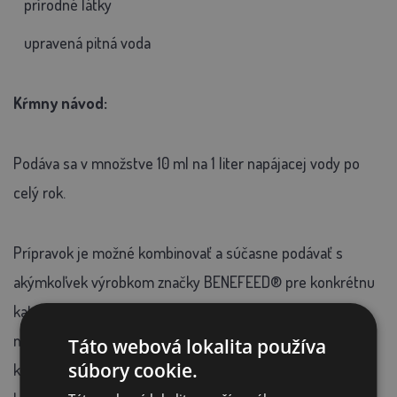
prírodné látky
upravená pitná voda
Kŕmny návod:
Podáva sa v množstve 10 ml na 1 liter napájacej vody po
celý rok.
Prípravok je možné kombinovať a súčasne podávať s
akýmkoľvek výrobkom značky BENEFEED® pre konkrétnu
kategóriu zvierat. Zoznam týchto výrobkov nájdete nižšie
na tejto stránke, je tu však uvedené len jedno balenie
Táto webová lokalita používa
súbory cookie.
každého výrobku. Ďalšie balenie nájdete v príslušnej