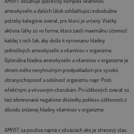
AMIVIT obsahuje špecifický komplex vitamínov,
aminokyselín a ďalších látok zohľadňujúci individuálne
potreby kategórie zvierat, pre ktorú je určený. Všetky
aktívne látky sú vo forme, ktorá zaistí maximálnu účinnosť
každej z nich tak, aby došlo k vyrovnaniu hladiny
jednotlivých aminokyselín a vitamínov v organizme.
Optimálna hladina aminokyselín a vitamínov v organizme je
okrem iného nevyhnutným predpokladom pre vysokú
obranyschopnosť a odolnosť organizmu napr. Proti
infekčným a vírusovým chorobám. Pri úžitkových zvierat sú
tiež eliminované negatívne dôsledky poklesu úžitkovosti z
dôvodu zníženej hladiny vitamínov v organizme.
AMIVIT sa používa najmä v situáciách ako je stresový stav,