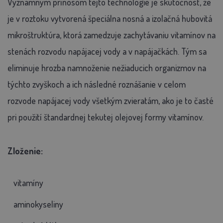
Významným prínosom tejto technológie je skutočnosť, že
je v roztoku vytvorená špeciálna nosná a izolačná hubovitá
mikroštruktúra, ktorá zamedzuje zachytávaniu vitamínov na
stenách rozvodu napájacej vody a v napájačkách. Tým sa
eliminuje hrozba namnoženie nežiaducich organizmov na
týchto zvyškoch a ich následné roznášanie v celom
rozvode napájacej vody všetkým zvieratám, ako je to časté
pri použití štandardnej tekutej olejovej formy vitamínov.
Zloženie:
vitamíny
aminokyseliny