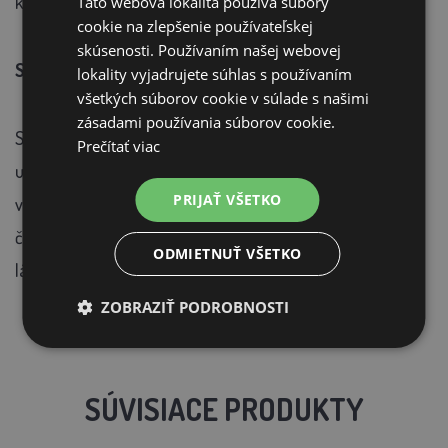
kategórii produktov.
Táto webová lokalita používa súbory
cookie na zlepšenie používateľskej
skúsenosti. Používaním našej webovej
Skladovanie:
lokality vyjadrujete súhlas s používaním
všetkých súborov cookie v súlade s našimi
zásadami používania súborov cookie.
Skladovať v suchom a tmavom prostredí v pôvodných
Prečítať viac
uzavretých obaloch. Po otvorení postupne spotrebujte,
PRIJAŤ VŠETKO
výrobok už dlhodobo neskladujte. Mikroskopické pevné
čiastočky a mierny sediment je daný obsahom prírodných
ODMIETNUŤ VŠETKO
látok a nie je na závadu výrobku.
ZOBRAZIŤ PODROBNOSTI
SÚVISIACE PRODUKTY