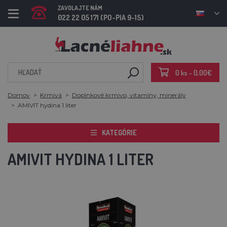
ZAVOLAJTE NÁM
022 22 05 171 (PO-PIA 9-15)
0 ks - 0,00€
Domov
Krmivá
Doplnkové krmivo, vitamíny, minerály
AMIVIT hydina 1 liter
KATEGÓRIE
AMIVIT HYDINA 1 LITER