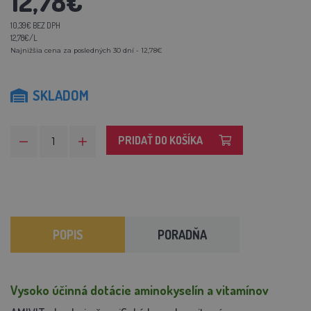
12,78€
10,39€ BEZ DPH
12,78€/L
Najnižšia cena za posledných 30 dní - 12,78€
SKLADOM
PRIDAŤ DO KOŠÍKA
POPIS
PORADŇA
Vysoko účinná dotácie aminokyselín a vitamínov