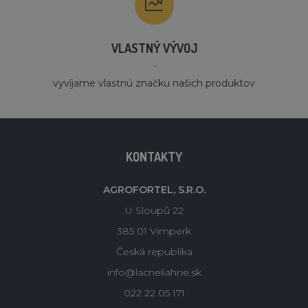
VLASTNÝ VÝVOJ
´
vyvíjame vlastnú značku našich produktov
KONTAKTY
AGROFORTEL, S.R.O.
U Sloupů 22
385 01 Vimperk
Česká republika
info@lacneliahne.sk
022 22 05 171