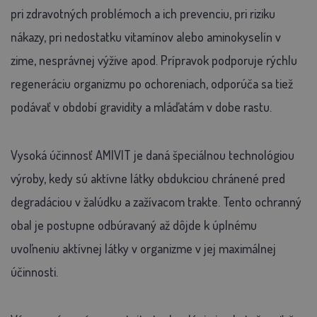
pri zdravotných problémoch a ich prevenciu, pri riziku
nákazy, pri nedostatku vitamínov alebo aminokyselín v
zime, nesprávnej výžive apod. Prípravok podporuje rýchlu
regeneráciu organizmu po ochoreniach, odporúča sa tiež
podávať v období gravidity a mláďatám v dobe rastu.
Vysoká účinnosť AMIVIT je daná špeciálnou technológiou
výroby, kedy sú aktívne látky obdukciou chránené pred
degradáciou v žalúdku a zažívacom trakte. Tento ochranný
obal je postupne odbúravaný až dôjde k úplnému
uvoľneniu aktívnej látky v organizme v jej maximálnej
účinnosti.