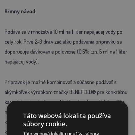
Kŕmny návod:
Podáva sa v množstve 10 ml na 1 liter napájacej vody po
celý rok. Prvé 2-3 dni v začiatku podávania prípravku sa
doporučuje dávkovanie polovičné (0,5% tzn. 5 ml na 1 liter
napájacej vody).
Prípravok je možné kombinovať a súčasne podávať s
akýmkoľvek výrobkom značky BENEFEED® pre konkrétnu
kategóriu zvierat. Zoznam týchto výrobkov nájdete nižšie
na tejto stránke, je tu však uvedené len jedno balenie
Táto webová lokalita používa
každého výrobku. Ďalšie balenie nájdete v príslušnej
súbory cookie.
kategórii produktov.
Táto webová lokalita používa súbory