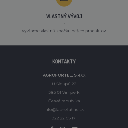
VLASTNÝ VÝVOJ
´
vyvíjame vlastnú značku našich produktov
KONTAKTY
AGROFORTEL, S.R.O.
U Sloupů 22
385 01 Vimperk
Česká republika
info@lacneliahne.sk
022 22 05 171