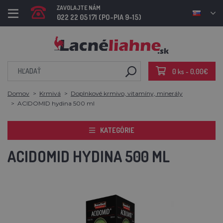
ZAVOLAJTE NÁM
022 22 05 171 (PO-PIA 9-15)
0 ks - 0,00€
Domov
Krmivá
Doplnkové krmivo, vitamíny, minerály
ACIDOMID hydina 500 ml
KATEGÓRIE
ACIDOMID HYDINA 500 ML