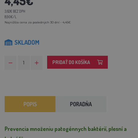
4,45€
3,62€ BEZ DPH
8,90€/L
Najnižšia cena za posledných 30 dní - 4,45€
SKLADOM
PRIDAŤ DO KOŠÍKA
POPIS
PORADŇA
Prevencia množeniu patogénnych baktérií, plesní a