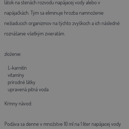
látok na stenách rozvodu napájacej vody alebo v
napájačkách. Tým sa eliminuje hrozba namnoženie
nežiaducich organizmov na týchto zvyškoch a ich následné
roznášanie všetkým zvieratám.
zloženie:
L-karnitín
vitamíny
prírodné látky
upravená pitná voda
Kŕmny návod:
Podáva sa denne v množstve 10 ml na 1 liter napájacej vody