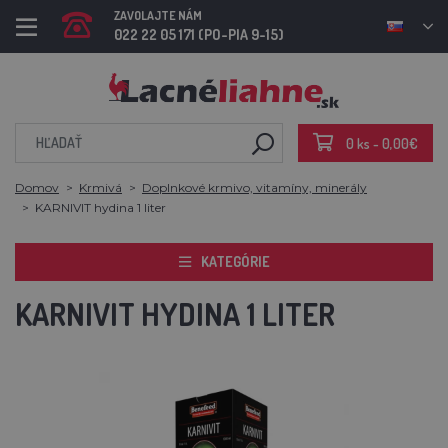
ZAVOLAJTE NÁM
022 22 05 171 (PO-PIA 9-15)
0 ks - 0,00€
Domov
Krmivá
Doplnkové krmivo, vitamíny, minerály
KARNIVIT hydina 1 liter
KATEGÓRIE
KARNIVIT HYDINA 1 LITER