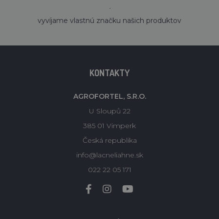
´
vyvíjame vlastnú značku našich produktov
KONTAKTY
AGROFORTEL, S.R.O.
U Sloupů 22
385 01 Vimperk
Česká republika
info@lacneliahne.sk
022 22 05 171