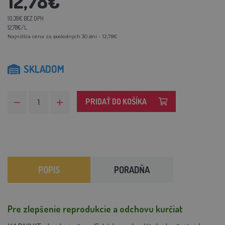
12,78€
10,39€ BEZ DPH
12,78€/L
Najnižšia cena za posledných 30 dní - 12,78€
SKLADOM
PRIDAŤ DO KOŠÍKA
POPIS
PORADŇA
Pre zlepšenie reprodukcie a odchovu kurčiat