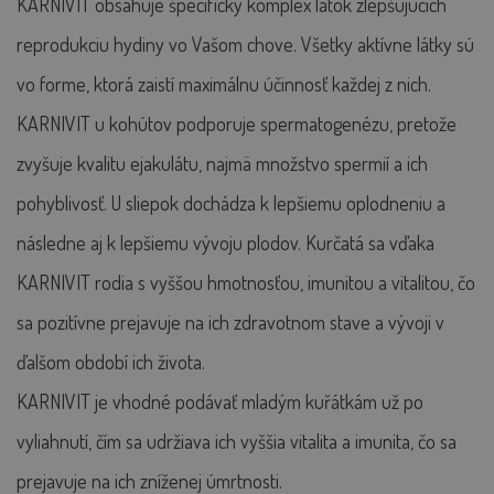
KARNIVIT obsahuje špecifický komplex látok zlepšujúcich
reprodukciu hydiny vo Vašom chove. Všetky aktívne látky sú
vo forme, ktorá zaistí maximálnu účinnosť každej z nich.
KARNIVIT u kohútov podporuje spermatogenézu, pretože
zvyšuje kvalitu ejakulátu, najmä množstvo spermií a ich
pohyblivosť. U sliepok dochádza k lepšiemu oplodneniu a
následne aj k lepšiemu vývoju plodov. Kurčatá sa vďaka
KARNIVIT rodia s vyššou hmotnosťou, imunitou a vitalitou, čo
sa pozitívne prejavuje na ich zdravotnom stave a vývoji v
ďalšom období ich života.
KARNIVIT je vhodné podávať mladým kuřátkám už po
vyliahnutí, čím sa udržiava ich vyššia vitalita a imunita, čo sa
prejavuje na ich zníženej úmrtnosti.