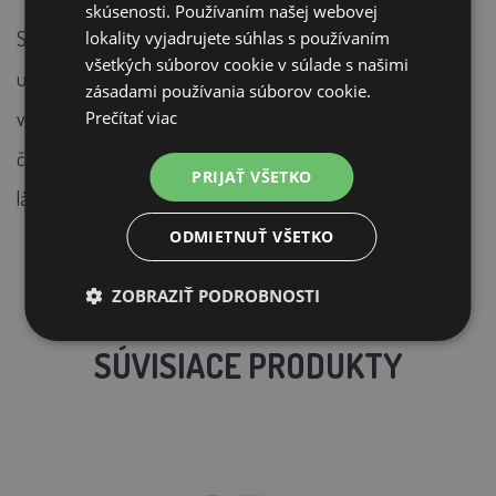
skúsenosti. Používaním našej webovej
lokality vyjadrujete súhlas s používaním
Skladovať v suchom a tmavom prostredí v pôvodných
všetkých súborov cookie v súlade s našimi
uzavretých obaloch. Po otvorení postupne spotrebujte,
zásadami používania súborov cookie.
Prečítať viac
výrobok už dlhodobo neskladujte. Mikroskopické pevné
čiastočky a mierny sediment je daný obsahom prírodných
PRIJAŤ VŠETKO
látok a nie je na závadu výrobku.
ODMIETNUŤ VŠETKO
ZOBRAZIŤ PODROBNOSTI
SÚVISIACE PRODUKTY