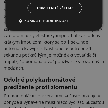
zareaguje skôr
ODMIETNUŤ VŠETKO
Súčasťou účinku je aj psychologický efekt vďaka
tónu, ktorý môže pomôcť, aby zviera zareagovalo
ZOBRAZIŤ PODROBNOSTI
rýchlejšie bez opakovaných zásahov. Výrobca
zároveň uvádza vyhotovenie, ktoré je šetrnejšie k
zvieratám: dlhý elektrický impulz bol nahradený
krátkym impulzom, ktorý sa po 1 sekunde
automaticky vypne. Následne je potrebné 1
sekundu počkať, kým je možné aktivovať ďalší
impulz, čo pomáha držať používanie v rozumných
medziach.
Odolné polykarbonátové
predĺženie proti zlomeniu
Pri manipulácii so zvieratami sa často pracuje v
pohybe a vybavenie musí niečo vydržať. Súčasťou