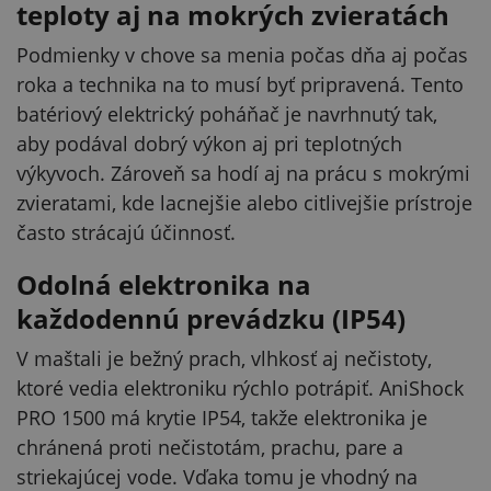
teploty aj na mokrých zvieratách
Podmienky v chove sa menia počas dňa aj počas
roka a technika na to musí byť pripravená. Tento
batériový elektrický poháňač je navrhnutý tak,
aby podával dobrý výkon aj pri teplotných
výkyvoch. Zároveň sa hodí aj na prácu s mokrými
zvieratami, kde lacnejšie alebo citlivejšie prístroje
často strácajú účinnosť.
Odolná elektronika na
každodennú prevádzku (IP54)
V maštali je bežný prach, vlhkosť aj nečistoty,
ktoré vedia elektroniku rýchlo potrápiť. AniShock
PRO 1500 má krytie IP54, takže elektronika je
chránená proti nečistotám, prachu, pare a
striekajúcej vode. Vďaka tomu je vhodný na