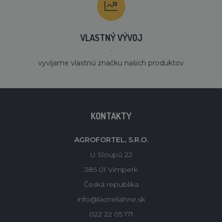
VLASTNÝ VÝVOJ
´
vyvíjame vlastnú značku našich produktov
KONTAKTY
AGROFORTEL, S.R.O.
U Sloupů 22
385 01 Vimperk
Česká republika
info@lacneliahne.sk
022 22 05 171