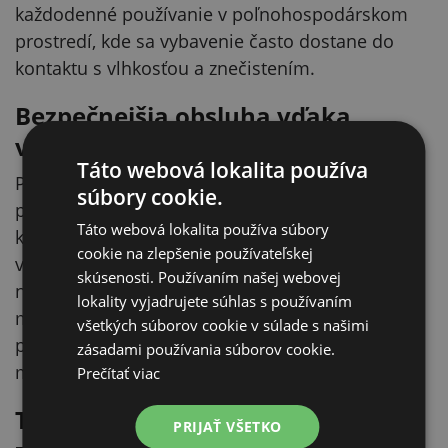
každodenné používanie v poľnohospodárskom
prostredí, kde sa vybavenie často dostane do
kontaktu s vlhkosťou a znečistením.
Bezpečnejšia obsluha vďaka
vypínaču
Táto webová lokalita používa
Pri práci so zvieratami potrebujete mať prístroj
súbory cookie.
pod kontrolou – nielen kvôli bezpečnosti, ale aj
Táto webová lokalita používa súbory
kvôli pokoju v maštali. AniShock PRO 1500 je
cookie na zlepšenie používateľskej
vybavený vypínačom, ktorý pomáha zabrániť
skúsenosti. Používaním našej webovej
náhodnému zapnutiu. V praxi to znamená
lokality vyjadrujete súhlas s používaním
menšie riziko nechceného spustenia napríklad
všetkých súborov cookie v súlade s našimi
pri nosení vo vrecku, pri odložení alebo pri
zásadami používania súborov cookie.
manipulácii v úzkych priestoroch.
Prečítať viac
Tón a krátky impulz: zviera často
PRIJAŤ VŠETKO