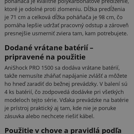
poháňača je kvalitné polykarbonátové predĺženie,
ktoré je odolné proti zlomeniu. Dĺžka predĺženia
je 71 cm a celková dĺžka poháňača je 98 cm, čo
pomáha lepšie udržať pracovný odstup a zároveň
presnejšie usmerniť zviera tam, kam potrebujete.
Dodané vrátane batérií –
pripravené na použitie
AniShock PRO 1500 sa dodáva vrátane batérií,
takže nemusíte zháňať napájanie zvlášť a môžete
ho hneď zaradiť do bežnej prevádzky. V balení sú
4 ks batérií, čo zodpovedá dodávke pri všetkých
modeloch tejto série. Vďaka prevádzke na batérie
je prístroj praktický aj tam, kde nie je poruke
zásuvka alebo nechcete riešiť kábel.
Použitie v chove a pravidlá podľa