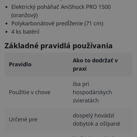
Elektrický poháňač AniShock PRO 1500
(oranžový)
Polykarbonátové predĺženie (71 cm)
4 ks batérií
Základné pravidlá používania
Ako to dodržať v
Pravidlo
praxi
iba pri
Použitie v chove
hospodárskych
zvieratách
dospelý hovädzí
Určené pre
dobytok a ošípané