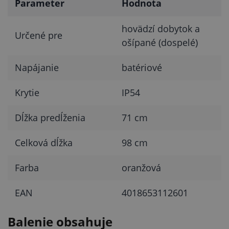
Parameter
Hodnota
hovädzí dobytok a
Určené pre
ošípané (dospelé)
Napájanie
batériové
Krytie
IP54
Dĺžka predĺženia
71 cm
Celková dĺžka
98 cm
Farba
oranžová
EAN
4018653112601
Balenie obsahuje