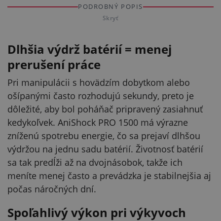
PODROBNÝ POPIS
Skryť
Dlhšia výdrž batérií = menej
prerušení práce
Pri manipulácii s hovädzím dobytkom alebo
ošípanými často rozhodujú sekundy, preto je
dôležité, aby bol poháňač pripravený zasiahnuť
kedykoľvek. AniShock PRO 1500 má výrazne
zníženú spotrebu energie, čo sa prejaví dlhšou
výdržou na jednu sadu batérií. Životnosť batérií
sa tak predĺži až na dvojnásobok, takže ich
meníte menej často a prevádzka je stabilnejšia aj
počas náročných dní.
Spoľahlivý výkon pri výkyvoch