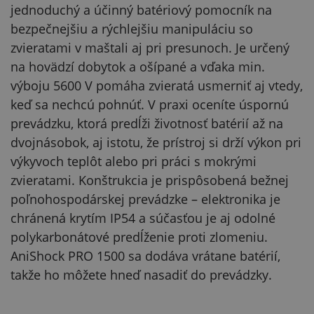
jednoduchý a účinný batériový pomocník na
bezpečnejšiu a rýchlejšiu manipuláciu so
zvieratami v maštali aj pri presunoch. Je určený
na hovädzí dobytok a ošípané a vďaka min.
výboju 5600 V pomáha zvieratá usmerniť aj vtedy,
keď sa nechcú pohnúť. V praxi oceníte úspornú
prevádzku, ktorá predĺži životnosť batérií až na
dvojnásobok, aj istotu, že prístroj si drží výkon pri
výkyvoch teplôt alebo pri práci s mokrými
zvieratami. Konštrukcia je prispôsobená bežnej
poľnohospodárskej prevádzke – elektronika je
chránená krytím IP54 a súčasťou je aj odolné
polykarbonátové predĺženie proti zlomeniu.
AniShock PRO 1500 sa dodáva vrátane batérií,
takže ho môžete hneď nasadiť do prevádzky.