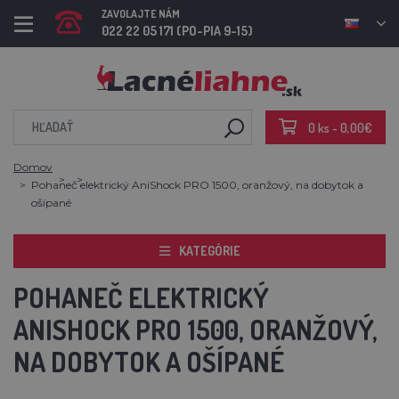
ZAVOLAJTE NÁM
022 22 05 171 (PO-PIA 9-15)
0 ks - 0,00€
Domov
Pohaneč elektrický AniShock PRO 1500, oranžový, na dobytok a
ošípané
KATEGÓRIE
POHANEČ ELEKTRICKÝ
ANISHOCK PRO 1500, ORANŽOVÝ,
NA DOBYTOK A OŠÍPANÉ