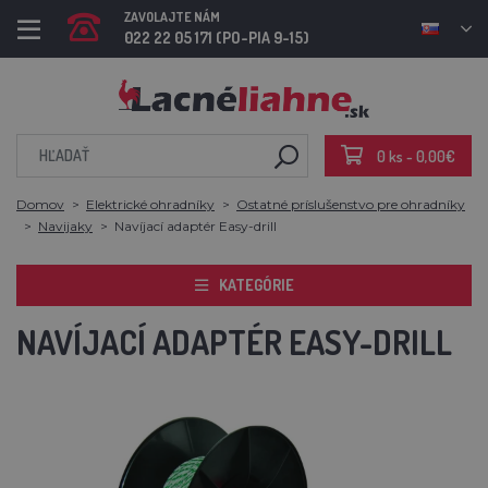
ZAVOLAJTE NÁM
022 22 05 171 (PO-PIA 9-15)
0 ks - 0,00€
Domov
Elektrické ohradníky
Ostatné príslušenstvo pre ohradníky
Navijaky
Navíjací adaptér Easy-drill
KATEGÓRIE
NAVÍJACÍ ADAPTÉR EASY-DRILL