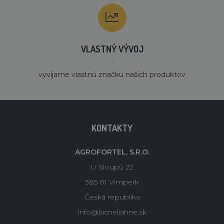
VLASTNÝ VÝVOJ
´
vyvíjame vlastnú značku našich produktov
KONTAKTY
AGROFORTEL, S.R.O.
U Sloupů 22
385 01 Vimperk
Česká republika
info@lacneliahne.sk