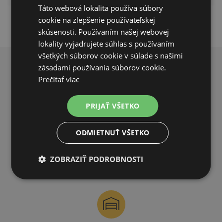
Táto webová lokalita používa súbory
cookie na zlepšenie používateľskej
skúsenosti. Používaním našej webovej
lokality vyjadrujete súhlas s používaním
všetkých súborov cookie v súlade s našimi
zásadami používania súborov cookie.
PREČO NAKUPOVAŤ U NÁS?
Prečítať viac
PRIJAŤ VŠETKO
ODMIETNUŤ VŠETKO
DOPRAVA ZDARMA
ZOBRAZIŤ PODROBNOSTI
na všetky objednávky od 200€ vrátane DPH.