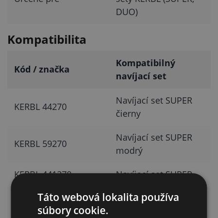
DUO)
Kompatibilita
Kompatibilný
Kód / značka
navíjací set
Navíjací set SUPER
KERBL 44270
čierny
Navíjací set SUPER
KERBL 59270
modrý
KERBL 441270
Navíjací set SUPER
Táto webová lokalita používa
Navíjací set s
KERBL 441045
súbory cookie.
bubnom DUO