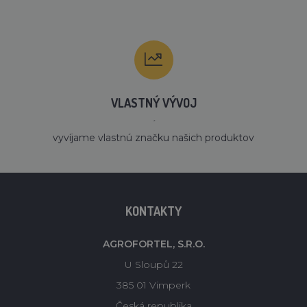
VLASTNÝ VÝVOJ
´
vyvíjame vlastnú značku našich produktov
KONTAKTY
AGROFORTEL, S.R.O.
U Sloupů 22
385 01 Vimperk
Česká republika