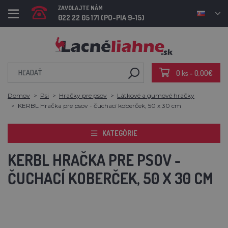
ZAVOLAJTE NÁM
022 22 05 171 (PO-PIA 9-15)
0 ks - 0,00€
Domov
Psi
Hračky pre psov
Látkové a gumové hračky
KERBL Hračka pre psov - čuchací koberček, 50 x 30 cm
KATEGÓRIE
KERBL HRAČKA PRE PSOV -
ČUCHACÍ KOBERČEK, 50 X 30 CM