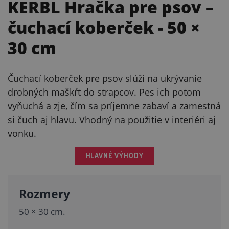
KERBL Hračka pre psov –
čuchací koberček
- 50 ×
30 cm
Čuchací koberček pre psov slúži na ukrývanie
drobných maškŕt do strapcov. Pes ich potom
vyňuchá a zje, čím sa príjemne zabaví a zamestná
si čuch aj hlavu. Vhodný na použitie v interiéri aj
vonku.
HLAVNÉ VÝHODY
Rozmery
50 × 30 cm.