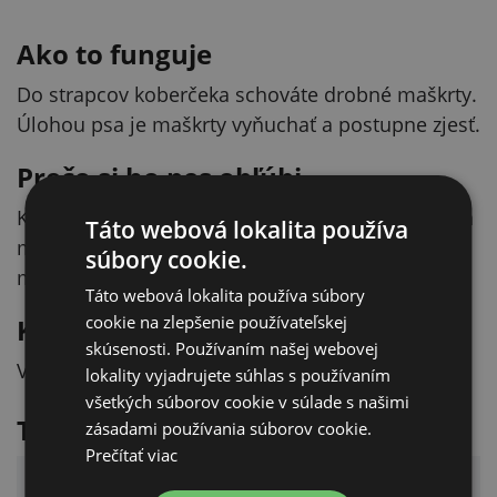
Ako to funguje
Do strapcov koberčeka schováte drobné maškrty.
Úlohou psa je maškrty vyňuchať a postupne zjesť.
Prečo si ho pes obľúbi
Koberček je určený na stimuláciu psieho čuchu a
Táto webová lokalita používa
mysle. Podporuje prirodzený lovecký inštinkt a
súbory cookie.
motivuje psa pri hľadaní maškŕt.
Táto webová lokalita používa súbory
cookie na zlepšenie používateľskej
Kde ho používať
skúsenosti. Používaním našej webovej
Vhodný do interiéru aj vonku.
lokality vyjadrujete súhlas s používaním
všetkých súborov cookie v súlade s našimi
Technické parametre
zásadami používania súborov cookie.
Prečítať viac
Parameter
Hodnota