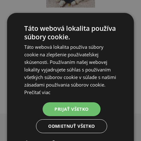
Umelá kvočka - výhrevná doska 40x50 cm, 46 W.
Táto webová lokalita používa
súbory cookie.
59,90€
52,31€
Táto webová lokalita používa súbory
cookie na zlepšenie používateľskej
SKLADOM
skúsenosti. Používaním našej webovej
lokality vyjadrujete súhlas s používaním
PRIDAŤ DO KOŠÍKA
všetkých súborov cookie v súlade s našimi
zásadami používania súborov cookie.
Prečítať viac
PRIJAŤ VŠETKO
ODMIETNUŤ VŠETKO
PREČO NAKUPOVAŤ U NÁS?