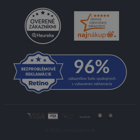
© 2026 LacnéLiahne.sk