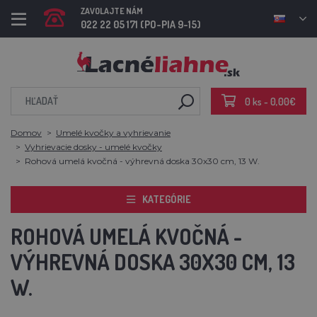
ZAVOLAJTE NÁM
022 22 05 171 (PO-PIA 9-15)
0 ks - 0,00€
Domov
Umelé kvočky a vyhrievanie
Vyhrievacie dosky - umelé kvočky
Rohová umelá kvočná - výhrevná doska 30x30 cm, 13 W.
KATEGÓRIE
ROHOVÁ UMELÁ KVOČNÁ -
VÝHREVNÁ DOSKA 30X30 CM, 13
W.