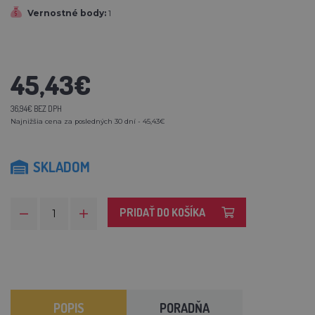
Vernostné body:
1
45,43€
36,94€ BEZ DPH
Najnižšia cena za posledných 30 dní - 45,43€
SKLADOM
PRIDAŤ DO KOŠÍKA
POPIS
PORADŇA