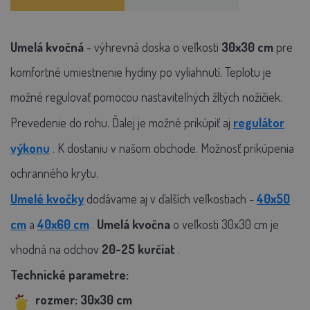
Umelá kvočná
- výhrevná doska o veľkosti
30x30 cm
pre
komfortné umiestnenie hydiny po vyliahnutí. Teplotu je
možné regulovať pomocou nastaviteľných žltých nožičiek.
Prevedenie do rohu. Ďalej je možné prikúpiť aj
regulátor
výkonu
. K dostaniu v našom obchode. Možnosť prikúpenia
ochranného krytu.
Umelé kvočky
dodávame aj v ďalších veľkostiach -
40x50
cm
a
40x60 cm
.
Umelá kvočna
o veľkosti 30x30 cm je
vhodná na odchov
20-25 kurčiat
.
Technické parametre:
rozmer: 30x30 cm