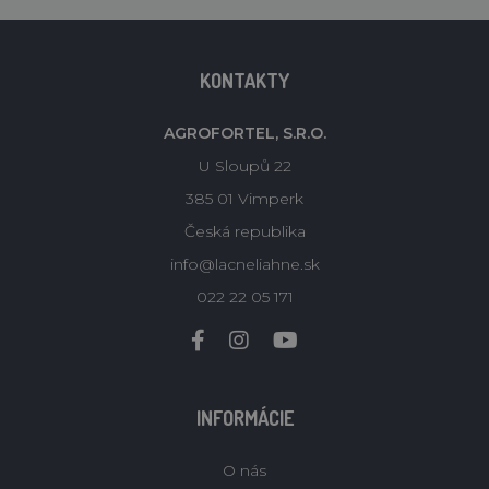
KONTAKTY
AGROFORTEL, S.R.O.
U Sloupů 22
385 01 Vimperk
Česká republika
info@lacneliahne.sk
022 22 05 171
INFORMÁCIE
O nás