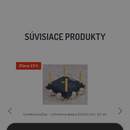
SÚVISIACE PRODUKTY
Zľava 22%
Umelá kvočka - výhrevná doska 30x30 cm, 20 W.
46,96€