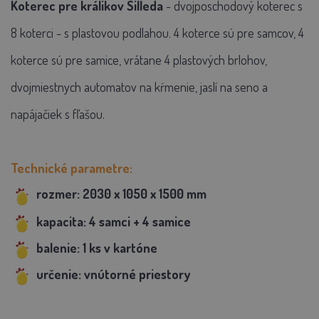
Koterec pre králikov Silleda
- dvojposchodový koterec s
8 koterci - s plastovou podlahou. 4 koterce sú pre samcov, 4
koterce sú pre samice, vrátane 4 plastových brlohov,
dvojmiestnych automatov na kŕmenie, jaslí na seno a
napájačiek s fľašou.
Technické parametre:
rozmer: 2030 x 1050 x 1500 mm
kapacita: 4 samci + 4 samice
balenie: 1 ks v kartóne
určenie: vnútorné priestory