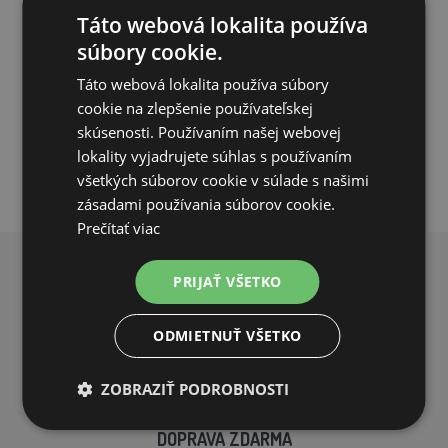
36,70€
Táto webová lokalita používa
súbory cookie.
SKLADOM
Táto webová lokalita používa súbory
cookie na zlepšenie používateľskej
PRIDAŤ DO KOŠÍKA
skúsenosti. Používaním našej webovej
lokality vyjadrujete súhlas s používaním
všetkých súborov cookie v súlade s našimi
zásadami používania súborov cookie.
Prečítať viac
PREČO NAKUPOVAŤ U NÁS?
PRIJAŤ VŠETKO
ODMIETNUŤ VŠETKO
ZOBRAZIŤ PODROBNOSTI
DOPRAVA ZDARMA