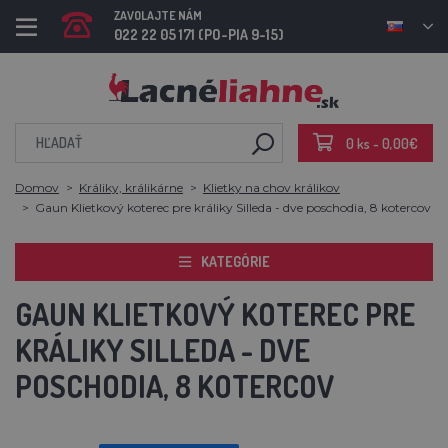
ZAVOLAJTE NÁM
022 22 05 171 (PO-PIA 9-15)
0 ks - 0,00€
Domov
Králiky, králikárne
Klietky na chov králikov
Gaun Klietkový koterec pre králiky Silleda - dve poschodia, 8 kotercov
KATEGÓRIE
GAUN KLIETKOVÝ KOTEREC PRE
KRÁLIKY SILLEDA - DVE
POSCHODIA, 8 KOTERCOV