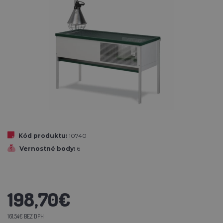
Kód produktu:
10740
Vernostné body:
6
198,70€
161,54€ BEZ DPH