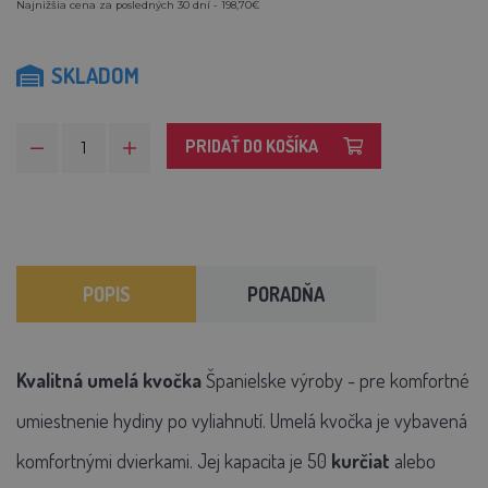
Najnižšia cena za posledných 30 dní - 198,70€
SKLADOM
PRIDAŤ DO KOŠÍKA
POPIS
PORADŇA
Kvalitná umelá kvočka
Španielske výroby
- pre komfortné
umiestnenie hydiny po vyliahnutí. Umelá kvočka je vybavená
komfortnými dvierkami. Jej kapacita je 50
kurčiat
alebo