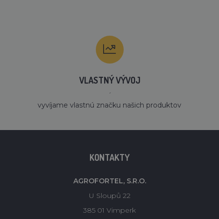
VLASTNÝ VÝVOJ
´
vyvíjame vlastnú značku našich produktov
KONTAKTY
AGROFORTEL, S.R.O.
U Sloupů 22
385 01 Vimperk