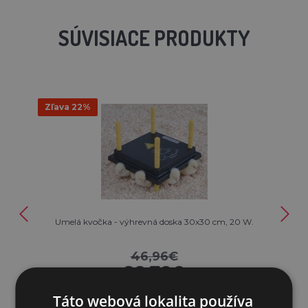
SÚVISIACE PRODUKTY
Zľava 22%
Umelá kvočka - výhrevná doska 30x30 cm, 20 W.
46,96€
36,70€
Táto webová lokalita používa
SKLADOM