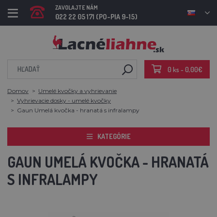
ZAVOLAJTE NÁM
022 22 05 171 (PO-PIA 9-15)
0 ks - 0,00€
Domov
Umelé kvočky a vyhrievanie
Vyhrievacie dosky - umelé kvočky
Gaun Umelá kvočka - hranatá s infralampy
KATEGÓRIE
GAUN UMELÁ KVOČKA - HRANATÁ
S INFRALAMPY