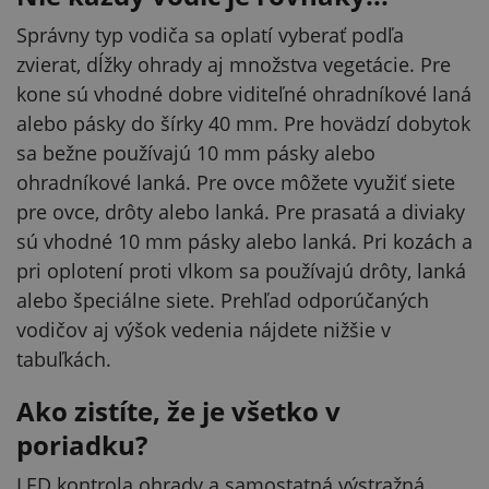
Správny typ vodiča sa oplatí vyberať podľa
zvierat, dĺžky ohrady aj množstva vegetácie. Pre
kone sú vhodné dobre viditeľné ohradníkové laná
alebo pásky do šírky 40 mm. Pre hovädzí dobytok
sa bežne používajú 10 mm pásky alebo
ohradníkové lanká. Pre ovce môžete využiť siete
pre ovce, drôty alebo lanká. Pre prasatá a diviaky
sú vhodné 10 mm pásky alebo lanká. Pri kozách a
pri oplotení proti vlkom sa používajú drôty, lanká
alebo špeciálne siete. Prehľad odporúčaných
vodičov aj výšok vedenia nájdete nižšie v
tabuľkách.
Ako zistíte, že je všetko v
poriadku?
LED kontrola ohrady a samostatná výstražná