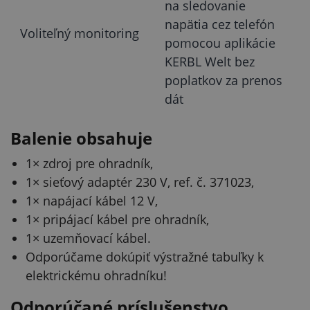
na sledovanie
napätia cez telefón
Voliteľný monitoring
pomocou aplikácie
KERBL Welt bez
poplatkov za prenos
dát
Balenie obsahuje
1× zdroj pre ohradník,
1× sieťový adaptér 230 V, ref. č. 371023,
1× napájací kábel 12 V,
1× pripájací kábel pre ohradník,
1× uzemňovací kábel.
Odporúčame dokúpiť výstražné tabuľky k
elektrickému ohradníku!
Odporúčané príslušenstvo