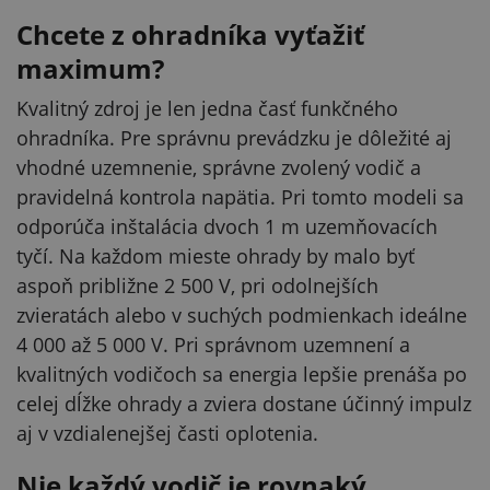
Chcete z ohradníka vyťažiť
maximum?
Kvalitný zdroj je len jedna časť funkčného
ohradníka. Pre správnu prevádzku je dôležité aj
vhodné uzemnenie, správne zvolený vodič a
pravidelná kontrola napätia. Pri tomto modeli sa
odporúča inštalácia dvoch 1 m uzemňovacích
tyčí. Na každom mieste ohrady by malo byť
aspoň približne 2 500 V, pri odolnejších
zvieratách alebo v suchých podmienkach ideálne
4 000 až 5 000 V. Pri správnom uzemnení a
kvalitných vodičoch sa energia lepšie prenáša po
celej dĺžke ohrady a zviera dostane účinný impulz
aj v vzdialenejšej časti oplotenia.
Nie každý vodič je rovnaký...