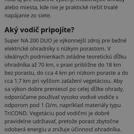
alebo miesta, kde nie je praktické riešiť trvalé
napájanie zo siete.
Aký vodič pripojíte?
Super NA 200 DUO je výkonnejší zdroj pre bežné
elektrické ohradníky s nízkym porastom. V
ideálnych podmienkach zvládne teoretickú dĺžku
ohradníka až 70 km, v praxi približne do 18 km
bez porastu, do cca 4 km pri nízkom poraste a do
cca 1,7 km pri vyššom zaťažení vegetáciou. Aby
sa výkon dobre preniesol po celej dĺžke ohrady,
odporúčame používať vysoko vodivé vodiče s
odporom pod 1 Ω/m, napríklad materiály typu
TriCOND. Vegetáciu pod vodičmi je dobré
pravidelne udržiavať, pretože porast zbytočne
odoberá energiu a znižuje účinnosť ohradníka.