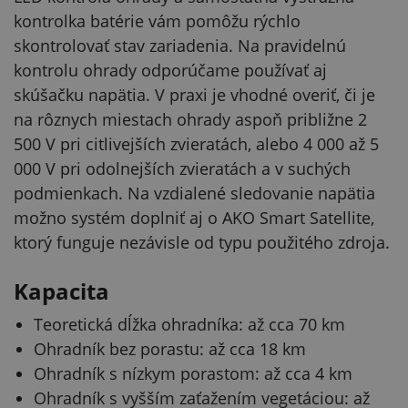
kontrolka batérie vám pomôžu rýchlo
skontrolovať stav zariadenia. Na pravidelnú
kontrolu ohrady odporúčame používať aj
skúšačku napätia. V praxi je vhodné overiť, či je
na rôznych miestach ohrady aspoň približne 2
500 V pri citlivejších zvieratách, alebo 4 000 až 5
000 V pri odolnejších zvieratách a v suchých
podmienkach. Na vzdialené sledovanie napätia
možno systém doplniť aj o AKO Smart Satellite,
ktorý funguje nezávisle od typu použitého zdroja.
Kapacita
Teoretická dĺžka ohradníka: až cca 70 km
Ohradník bez porastu: až cca 18 km
Ohradník s nízkym porastom: až cca 4 km
Ohradník s vyšším zaťažením vegetáciou: až