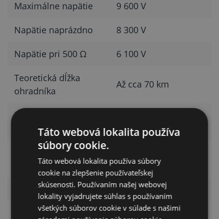
Maximálne napätie
9 600 V
Napätie naprázdno
8 300 V
Napätie pri 500 Ω
6 100 V
Teoretická dĺžka
Až cca 70 km
ohradníka
Dĺžka ohradníka bez
Až cca 18 km
porastu
Táto webová lokalita používa
súbory cookie.
Dĺžka ohradníka s
Až cca 4 km
Táto webová lokalita používa súbory
nízkym porastom
cookie na zlepšenie používateľskej
skúsenosti. Používaním našej webovej
Počet sietí 50 m
Až 8 ks
lokality vyjadrujete súhlas s používaním
všetkých súborov cookie v súlade s našimi
Odporúčané
2× 1 m uzemňovacia