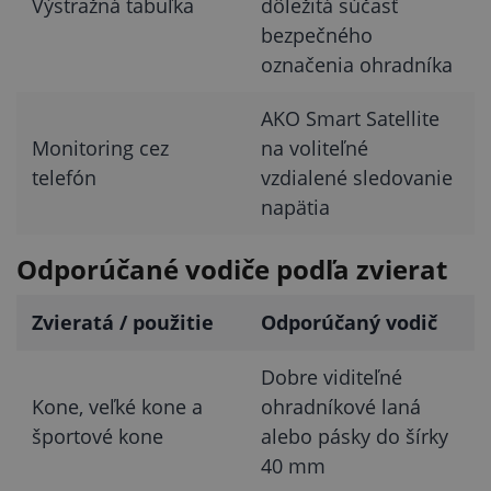
Výstražná tabuľka
dôležitá súčasť
bezpečného
označenia ohradníka
AKO Smart Satellite
Monitoring cez
na voliteľné
telefón
vzdialené sledovanie
napätia
Odporúčané vodiče podľa zvierat
Zvieratá / použitie
Odporúčaný vodič
Dobre viditeľné
Kone, veľké kone a
ohradníkové laná
športové kone
alebo pásky do šírky
40 mm