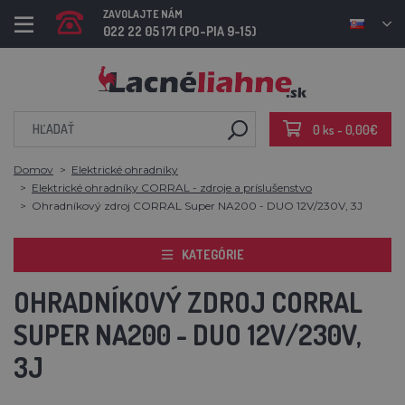
ZAVOLAJTE NÁM
022 22 05 171 (PO-PIA 9-15)
0 ks - 0,00€
Domov
Elektrické ohradníky
Elektrické ohradníky CORRAL - zdroje a príslušenstvo
Ohradníkový zdroj CORRAL Super NA200 - DUO 12V/230V, 3J
KATEGÓRIE
OHRADNÍKOVÝ ZDROJ CORRAL
SUPER NA200 - DUO 12V/230V,
3J