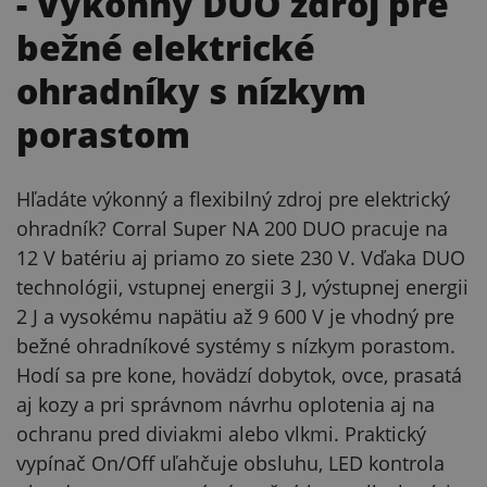
- Výkonný DUO zdroj pre
bežné elektrické
ohradníky s nízkym
porastom
Hľadáte výkonný a flexibilný zdroj pre elektrický
ohradník? Corral Super NA 200 DUO pracuje na
12 V batériu aj priamo zo siete 230 V. Vďaka DUO
technológii, vstupnej energii 3 J, výstupnej energii
2 J a vysokému napätiu až 9 600 V je vhodný pre
bežné ohradníkové systémy s nízkym porastom.
Hodí sa pre kone, hovädzí dobytok, ovce, prasatá
aj kozy a pri správnom návrhu oplotenia aj na
ochranu pred diviakmi alebo vlkmi. Praktický
vypínač On/Off uľahčuje obsluhu, LED kontrola