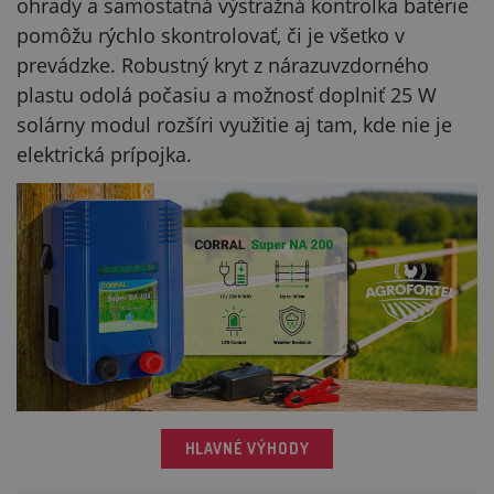
ohrady a samostatná výstražná kontrolka batérie
pomôžu rýchlo skontrolovať, či je všetko v
prevádzke. Robustný kryt z nárazuvzdorného
plastu odolá počasiu a možnosť doplniť 25 W
solárny modul rozšíri využitie aj tam, kde nie je
elektrická prípojka.
HLAVNÉ VÝHODY