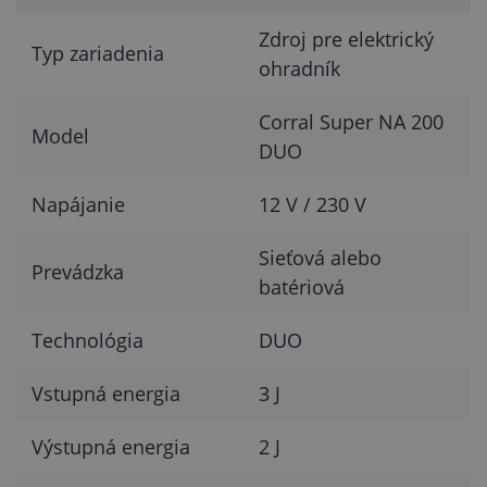
Zdroj pre elektrický
Typ zariadenia
ohradník
Corral Super NA 200
Model
DUO
Napájanie
12 V / 230 V
Sieťová alebo
Prevádzka
batériová
Technológia
DUO
Vstupná energia
3 J
Výstupná energia
2 J