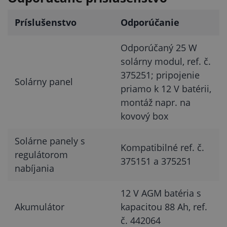
Príslušenstvo
Odporúčanie
Odporúčaný 25 W
solárny modul, ref. č.
375251; pripojenie
Solárny panel
priamo k 12 V batérii,
montáž napr. na
kovový box
Solárne panely s
Kompatibilné ref. č.
regulátorom
375151 a 375251
nabíjania
12 V AGM batéria s
Akumulátor
kapacitou 88 Ah, ref.
č. 442064