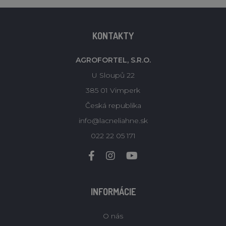
KONTAKTY
AGROFORTEL, S.R.O.
U Sloupů 22
385 01 Vimperk
Česká republika
info@lacneliahne.sk
022 22 05 171
INFORMÁCIE
O nás