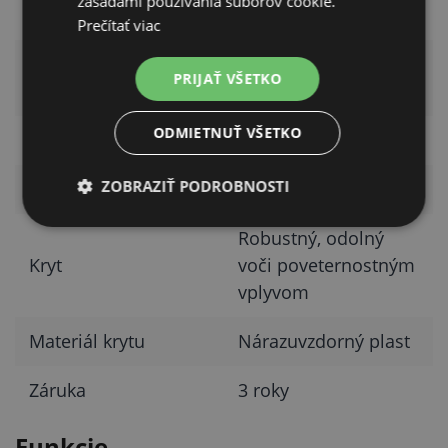
zásadami používania súborov cookie.
uzemnenie
tyč
Prečítať viac
Odporúčaný odpor
Menej ako 1 Ω/m
PRIJAŤ VŠETKO
vodiča
ODMIETNUŤ VŠETKO
Odber z batérie
90–188 mA
ZOBRAZIŤ PODROBNOSTI
Vypínač
On/Off
Robustný, odolný
Kryt
voči poveternostným
vplyvom
Materiál krytu
Nárazuvzdorný plast
Záruka
3 roky
Funkcie