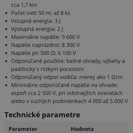
cca 1,7 km
Počet sietí 50 m: až 8 ks
Vstupná energia: 3 J
Výstupná energia: 2 J
Maximálne napätie: 9 600 V
Napätie naprázdno: 8 300 V
Napätie pri 500 Ω: 6 100 V
Odporúčané použitie: bežné ohrady, výbehy a
paddocky s nízkym porastom
Odporúčaný odpor vodiča: menej ako 1 Ω/m
Minimálne odporúčané napätie na ohrade:
aspoň cca 2 500 V, pri odolnejších zvieratách
alebo v suchých podmienkach 4 000 až 5 000 V
Technické parametre
Parameter
Hodnota