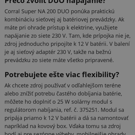
Prečo zvoliť DUO napájanie?
Corral Super NA 200 DUO ponúka praktickú
kombináciu sieťovej aj batériovej prevádzky. Ak
máte pri ohrade prístup k elektrine, využijete
napájanie zo siete 230 V. Tam, kde prípojka nie je,
zdroj jednoducho pripojíte k 12 V batérii. V balení
je aj sieťový adaptér 230 V, takže na bežnú
prevádzku zo siete máte všetko pripravené.
Potrebujete ešte viac flexibility?
Ak chcete zdroj používať v odľahlejšom teréne
alebo znížiť potrebu častého dobíjania batérie,
môžete ho doplniť o 25 W solárny modul s
regulátorom nabíjania, ref. č. 375251. Modul sa
pripája priamo k 12 V batérii a dá sa namontovať
napríklad na kovový box. Vďaka tomu sa zdroj
hodí aj pre sezónne výbehy, mobilnejšie ohrady