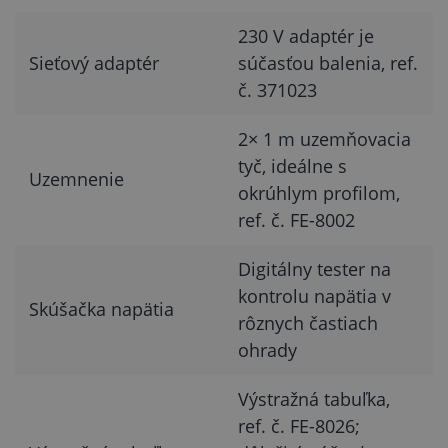
230 V adaptér je
Sieťový adaptér
súčasťou balenia, ref.
č. 371023
2× 1 m uzemňovacia
tyč, ideálne s
Uzemnenie
okrúhlym profilom,
ref. č. FE-8002
Digitálny tester na
kontrolu napätia v
Skúšačka napätia
rôznych častiach
ohrady
Výstražná tabuľka,
ref. č. FE-8026;