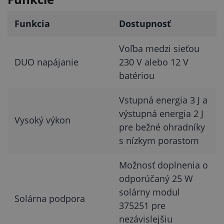
Funkcia
Dostupnosť
Voľba medzi sieťou
DUO napájanie
230 V alebo 12 V
batériou
Vstupná energia 3 J a
výstupná energia 2 J
Vysoký výkon
pre bežné ohradníky
s nízkym porastom
Možnosť doplnenia o
odporúčaný 25 W
solárny modul
Solárna podpora
375251 pre
nezávislejšiu