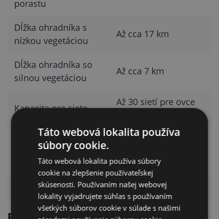
porastu
Dĺžka ohradníka s
Až cca 17 km
nízkou vegetáciou
Dĺžka ohradníka so
Až cca 7 km
silnou vegetáciou
Až 30 sietí pre ovce
Kapacita pre siete
po 50 m
Táto webová lokalita používa
Robustný, odolný
súbory cookie.
Kryt
voči poveternostným
Táto webová lokalita používa súbory
vplyvom
cookie na zlepšenie používateľskej
skúsenosti. Používaním našej webovej
Záruka
3 roky
lokality vyjadrujete súhlas s používaním
všetkých súborov cookie v súlade s našimi
Funkcie