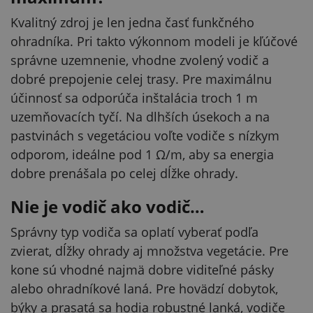
Kvalitný zdroj je len jedna časť funkčného
ohradníka. Pri takto výkonnom modeli je kľúčové
správne uzemnenie, vhodne zvolený vodič a
dobré prepojenie celej trasy. Pre maximálnu
účinnosť sa odporúča inštalácia troch 1 m
uzemňovacích tyčí. Na dlhších úsekoch a na
pastvinách s vegetáciou voľte vodiče s nízkym
odporom, ideálne pod 1 Ω/m, aby sa energia
dobre prenášala po celej dĺžke ohrady.
Nie je vodič ako vodič…
Správny typ vodiča sa oplatí vyberať podľa
zvierat, dĺžky ohrady aj množstva vegetácie. Pre
kone sú vhodné najmä dobre viditeľné pásky
alebo ohradníkové laná. Pre hovädzí dobytok,
býky a prasatá sa hodia robustné lanká, vodiče