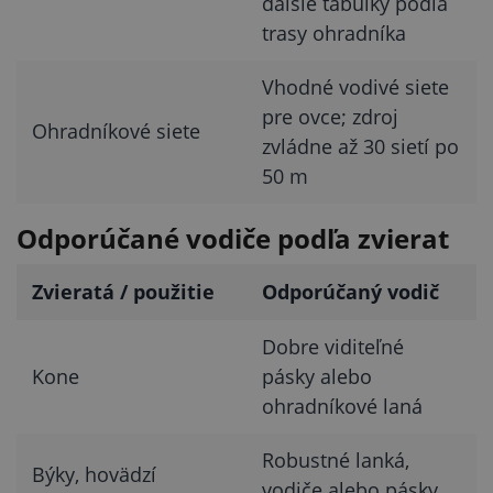
ďalšie tabuľky podľa
trasy ohradníka
Vhodné vodivé siete
pre ovce; zdroj
Ohradníkové siete
zvládne až 30 sietí po
50 m
Odporúčané vodiče podľa zvierat
Zvieratá / použitie
Odporúčaný vodič
Dobre viditeľné
Kone
pásky alebo
ohradníkové laná
Robustné lanká,
Býky, hovädzí
vodiče alebo pásky