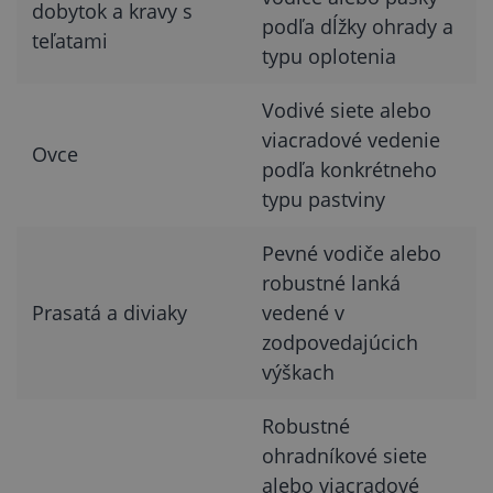
dobytok a kravy s
podľa dĺžky ohrady a
teľatami
typu oplotenia
Vodivé siete alebo
viacradové vedenie
Ovce
podľa konkrétneho
typu pastviny
Pevné vodiče alebo
robustné lanká
Prasatá a diviaky
vedené v
zodpovedajúcich
výškach
Robustné
ohradníkové siete
alebo viacradové