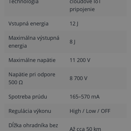
Technológia
cloudové IoT
pripojenie
Vstupná energia
12 J
Maximálna výstupná
8 J
energia
Maximálne napätie
11 200 V
Napätie pri odpore
8 700 V
500 Ω
Spotreba prúdu
165–570 mA
Regulácia výkonu
High / Low / OFF
Dĺžka ohradníka bez
Až cca 50 km