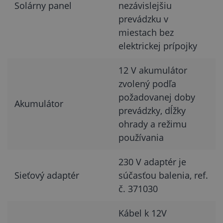
Solárny panel
nezávislejšiu
prevádzku v
miestach bez
elektrickej prípojky
12 V akumulátor
zvolený podľa
požadovanej doby
Akumulátor
prevádzky, dĺžky
ohrady a režimu
používania
230 V adaptér je
Sieťový adaptér
súčasťou balenia, ref.
č. 371030
Kábel k 12V