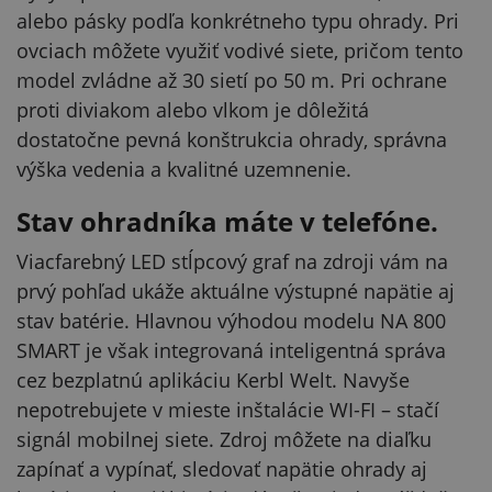
alebo pásky podľa konkrétneho typu ohrady. Pri
ovciach môžete využiť vodivé siete, pričom tento
model zvládne až 30 sietí po 50 m. Pri ochrane
proti diviakom alebo vlkom je dôležitá
dostatočne pevná konštrukcia ohrady, správna
výška vedenia a kvalitné uzemnenie.
Stav ohradníka máte v telefóne.
Viacfarebný LED stĺpcový graf na zdroji vám na
prvý pohľad ukáže aktuálne výstupné napätie aj
stav batérie. Hlavnou výhodou modelu NA 800
SMART je však integrovaná inteligentná správa
cez bezplatnú aplikáciu Kerbl Welt. Navyše
nepotrebujete v mieste inštalácie WI-FI – stačí
signál mobilnej siete. Zdroj môžete na diaľku
zapínať a vypínať, sledovať napätie ohrady aj