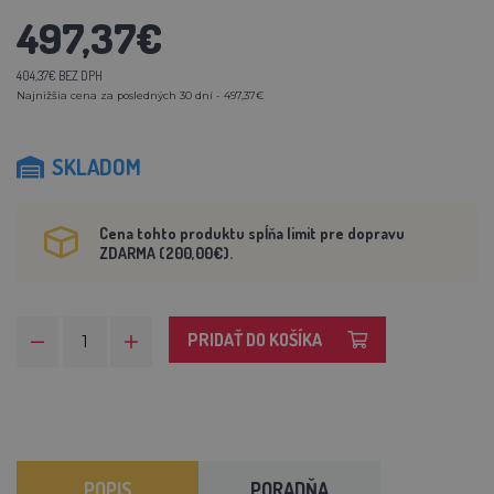
497,37€
404,37€ BEZ DPH
Najnižšia cena za posledných 30 dní - 497,37€
SKLADOM
Cena tohto produktu spĺňa limit pre dopravu
ZDARMA (200,00€).
PRIDAŤ DO KOŠÍKA
POPIS
PORADŇA