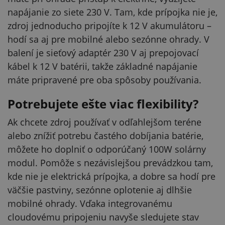
napájanie zo siete 230 V. Tam, kde prípojka nie je,
zdroj jednoducho pripojíte k 12 V akumulátoru –
hodí sa aj pre mobilné alebo sezónne ohrady. V
balení je sieťový adaptér 230 V aj prepojovací
kábel k 12 V batérii, takže základné napájanie
máte pripravené pre oba spôsoby používania.
Potrebujete ešte viac flexibility?
Ak chcete zdroj používať v odľahlejšom teréne
alebo znížiť potrebu častého dobíjania batérie,
môžete ho doplniť o odporúčaný 100W solárny
modul. Pomôže s nezávislejšou prevádzkou tam,
kde nie je elektrická prípojka, a dobre sa hodí pre
väčšie pastviny, sezónne oplotenie aj dlhšie
mobilné ohrady. Vďaka integrovanému
cloudovému pripojeniu navyše sledujete stav