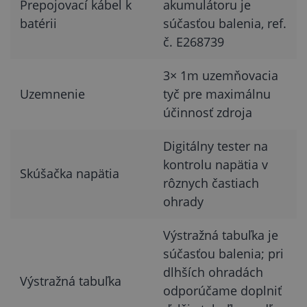
Prepojovací kábel k
akumulátoru je
batérii
súčasťou balenia, ref.
č. E268739
3× 1m uzemňovacia
Uzemnenie
tyč pre maximálnu
účinnosť zdroja
Digitálny tester na
kontrolu napätia v
Skúšačka napätia
rôznych častiach
ohrady
Výstražná tabuľka je
súčasťou balenia; pri
dlhších ohradách
Výstražná tabuľka
odporúčame doplniť