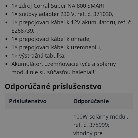
1× zdroj Corral Super NA 800 SMART,
1× sieťový adaptér 230 V, ref. č. 371030,
1× prepojovací kábel k 12V akumulátoru, ref. č.
E268739,
1× prepojovací kábel k ohrade,
1× prepojovací kábel k uzemneniu,
1× výstražná tabuľka.
Akumulátor, uzemňovacie tyče a solárny
modul nie sú súčasťou balenia!!!
Odporúčané príslušenstvo
Príslušenstvo
Odporúčanie
100W solárny modul,
ref. č. 375999;
vhodný pre