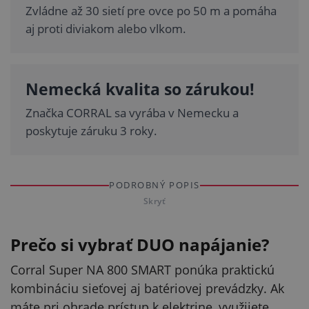
Zvládne až 30 sietí pre ovce po 50 m a pomáha
aj proti diviakom alebo vlkom.
Nemecká kvalita so zárukou!
Značka CORRAL sa vyrába v Nemecku a
poskytuje záruku 3 roky.
PODROBNÝ POPIS
Skryť
Prečo si vybrať DUO napájanie?
Corral Super NA 800 SMART ponúka praktickú
kombináciu sieťovej aj batériovej prevádzky. Ak
máte pri ohrade prístup k elektrine, využijete