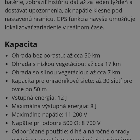
batérie, zobraziť históriu dát až za jeden týždeň a
dostávať upozornenia, ak napätie klesne pod
nastavenú hranicu. GPS funkcia navyše umožňuje
lokalizovať zariadenie v reálnom čase.
Kapacita
Ohrada bez porastu: až cca 50 km
Ohrada s nízkou vegetáciou: až cca 17 km
Ohrada so silnou vegetáciou: až cca 7 km
Kapacita pre ohradníkové siete: až 30 sietí pre
ovce po 50 m
Vstupná energia: 12 J
Maximálna výstupná energia: 8 J
Maximálne napätie: 11 200 V
Napätie pri odpore 500 Ω: 8 700 V
Odporúčané použitie: dlhé a náročné ohrady,
pastviny s vegetáciou, mobilné aj stacionárne