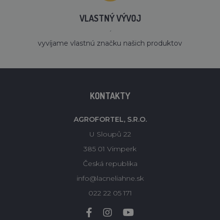
VLASTNÝ VÝVOJ
´
vyvíjame vlastnú značku našich produktov
KONTAKTY
AGROFORTEL, S.R.O.
U Sloupů 22
385 01 Vimperk
Česká republika
info@lacneliahne.sk
022 22 05 171