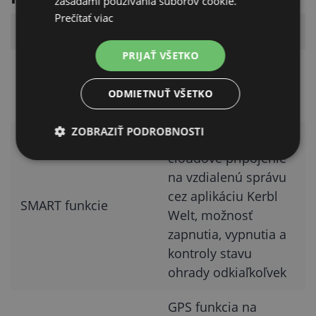
zásadami používania súborov cookie.
Prečítať viac
Funkcia
Dostupnosť
PRIJAŤ VŠETKO
Voľba medzi sieťou
DUO napájanie
230 V alebo 12 V
ODMIETNUŤ VŠETKO
batériou
ZOBRAZIŤ PODROBNOSTI
Integrované
cloudové pripojenie
na vzdialenú správu
cez aplikáciu Kerbl
SMART funkcie
Welt, možnosť
zapnutia, vypnutia a
kontroly stavu
ohrady odkiaľkoľvek
GPS funkcia na