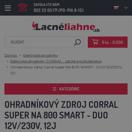
ZAVOLAJTE NÁM
022 22 05 171 (PO-PIA 9-15)
0 ks - 0,00€
Domov
Elektrické ohradníky
Elektrické ohradníky CORRAL - zdroje a príslušenstvo
Ohradníkový zdroj Corral Super NA 800 SMART - DUO 12V/230V,
12J
KATEGÓRIE
OHRADNÍKOVÝ ZDROJ CORRAL
SUPER NA 800 SMART - DUO
12V/230V, 12J