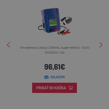
Ohradníkový zdroj CORRAL Super NA100 - DUO
12V/230V, 1.6J
96,61€
SKLADOM
PRIDAŤ DO KOŠÍKA