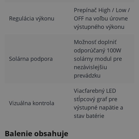
Prepínač High / Low /
Regulácia výkonu
OFF na voľbu úrovne
výstupného výkonu
Možnosť doplniť
odporúčaný 100W
Solárna podpora
solárny modul pre
nezávislejšiu
prevádzku
Viacfarebný LED
stĺpcový graf pre
Vizuálna kontrola
výstupné napätie a
stav batérie
Balenie obsahuje