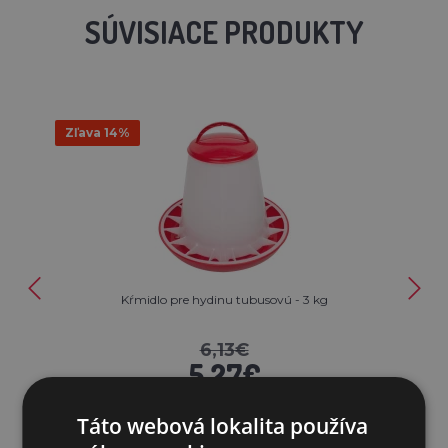
SÚVISIACE PRODUKTY
Zľava 14%
Kŕmidlo pre hydinu tubusovú - 3 kg
6,13€
5,27€
SKLADOM
Táto webová lokalita používa