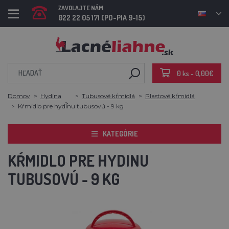
ZAVOLAJTE NÁM
022 22 05 171 (PO-PIA 9-15)
0 ks - 0,00€
Domov
Hydina
Tubusové kŕmidlá
Plastové kŕmidlá
Kŕmidlo pre hydinu tubusovú - 9 kg
KATEGÓRIE
KŔMIDLO PRE HYDINU
TUBUSOVÚ - 9 KG