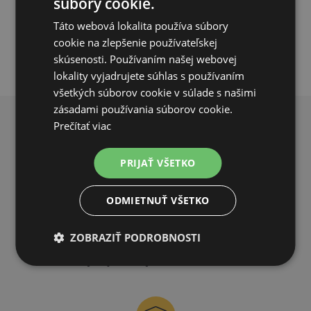
súbory cookie.
PRIDAŤ DO KOŠÍKA
Táto webová lokalita používa súbory
cookie na zlepšenie používateľskej
skúsenosti. Používaním našej webovej
lokality vyjadrujete súhlas s používaním
všetkých súborov cookie v súlade s našimi
zásadami používania súborov cookie.
Prečítať viac
PREČO NAKUPOVAŤ U NÁS?
PRIJAŤ VŠETKO
ODMIETNUŤ VŠETKO
ZOBRAZIŤ PODROBNOSTI
DOPRAVA ZDARMA
na všetky objednávky od 200€ vrátane DPH.