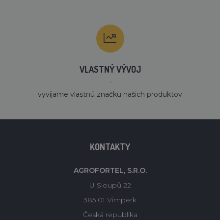
VLASTNÝ VÝVOJ
´
vyvíjame vlastnú značku našich produktov
KONTAKTY
AGROFORTEL, S.R.O.
U Sloupů 22
385 01 Vimperk
Česká republika