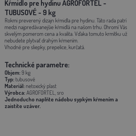
Kŕmidlo pre hydinu AGROFORTEL -
TUBUSOVÉ - 9 kg
Rokmi preverený dizajn kŕmidla pre hydinu. Táto rada patrí
medzi najpredávanejšie kŕmidlá na našom trhu. Ohromí Vás
skvelým pomerom cena a kvalita. Vďaka tomuto krmítku už
nebudete plytvať drahým kŕmením.
Vhodné pre sliepky, prepelice, kurčatá.
Technické parametre:
Objem:
9
kg
Typ:
tubusové
Materiál:
netoxický plast
Výrobca:
AGROFORTEL, sro
Jednoducho naplňte nádobu sypkým kŕmením a
zaistite uzáver.