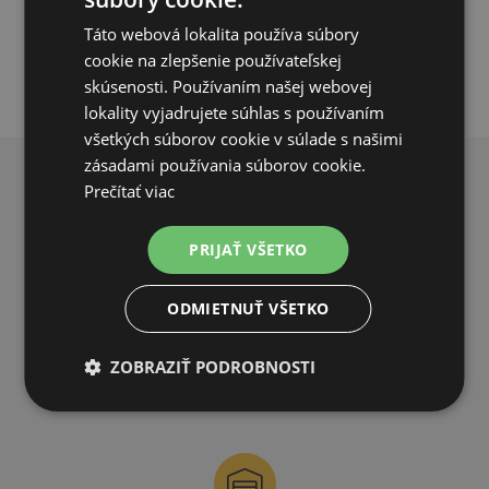
PRIDAŤ DO KOŠÍKA
Táto webová lokalita používa súbory
cookie na zlepšenie používateľskej
skúsenosti. Používaním našej webovej
lokality vyjadrujete súhlas s používaním
všetkých súborov cookie v súlade s našimi
zásadami používania súborov cookie.
Prečítať viac
PREČO NAKUPOVAŤ U NÁS?
PRIJAŤ VŠETKO
ODMIETNUŤ VŠETKO
DOPRAVA ZDARMA
ZOBRAZIŤ PODROBNOSTI
na všetky objednávky od 200€ vrátane DPH.