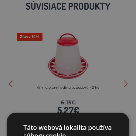
SÚVISIACE PRODUKTY
Zľava 14%
Kŕmidlo pre hydinu tubusovú - 3 kg
6,13€
5,27€
SKLADOM
Táto webová lokalita používa
súbory cookie.