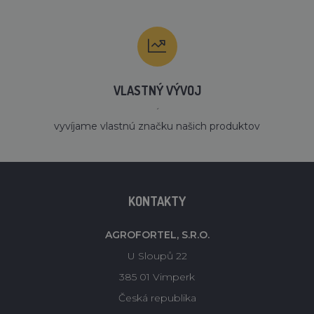
VLASTNÝ VÝVOJ
´
vyvíjame vlastnú značku našich produktov
KONTAKTY
AGROFORTEL, S.R.O.
U Sloupů 22
385 01 Vimperk
Česká republika