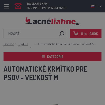
ZAVOLAJTE NÁM
022 22 05 171 (PO-PIA 9-15)
0 ks - 0,00€
Domov
Hydina
Automatické krmítko pre psov - veľkosť M
KATEGÓRIE
AUTOMATICKÉ KRMÍTKO PRE
PSOV - VEĽKOSŤ M