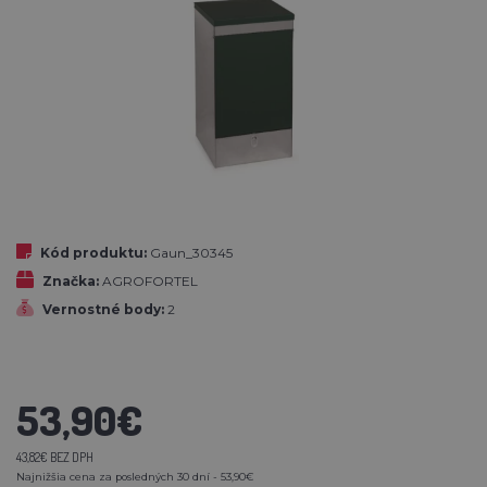
Kód produktu:
Gaun_30345
Značka:
AGROFORTEL
Vernostné body:
2
53,90€
43,82€ BEZ DPH
Najnižšia cena za posledných 30 dní - 53,90€