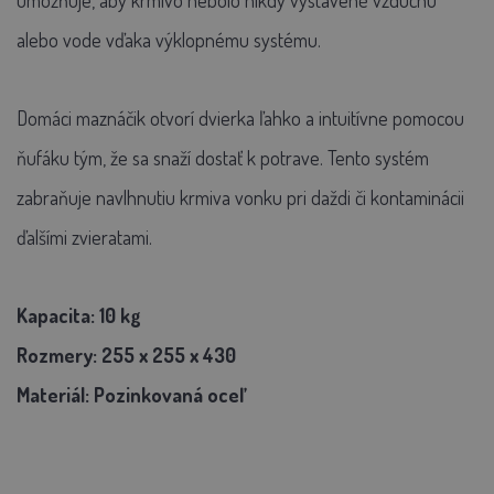
umožňuje, aby krmivo nebolo nikdy vystavené vzduchu
alebo vode vďaka výklopnému systému.
Domáci maznáčik otvorí dvierka ľahko a intuitívne pomocou
ňufáku tým, že sa snaží dostať k potrave. Tento systém
zabraňuje navlhnutiu krmiva vonku pri daždi či kontaminácii
ďalšími zvieratami.
Kapacita: 10 kg
Rozmery:
255 x 255 x 430
Materiál:
Pozinkovaná oceľ