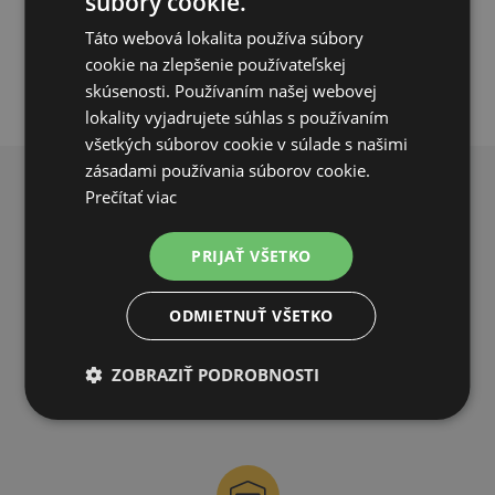
súbory cookie.
PRIDAŤ DO KOŠÍKA
Táto webová lokalita používa súbory
cookie na zlepšenie používateľskej
skúsenosti. Používaním našej webovej
lokality vyjadrujete súhlas s používaním
všetkých súborov cookie v súlade s našimi
zásadami používania súborov cookie.
Prečítať viac
PREČO NAKUPOVAŤ U NÁS?
PRIJAŤ VŠETKO
ODMIETNUŤ VŠETKO
DOPRAVA ZDARMA
ZOBRAZIŤ PODROBNOSTI
na všetky objednávky od 200€ vrátane DPH.