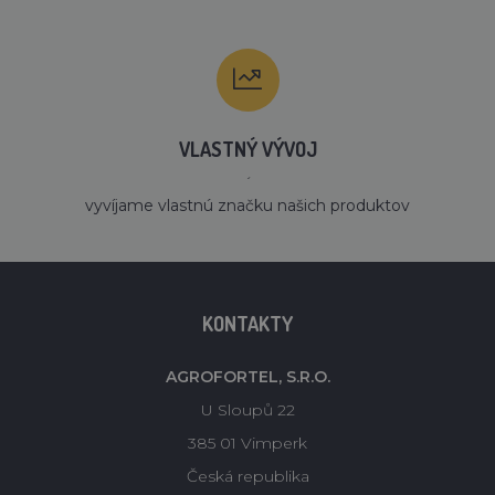
VLASTNÝ VÝVOJ
´
vyvíjame vlastnú značku našich produktov
KONTAKTY
AGROFORTEL, S.R.O.
U Sloupů 22
385 01 Vimperk
Česká republika