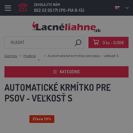
ZAVOLAJTE NÁM
022 22 05 171 (PO-PIA 9-15)
0 ks - 0,00€
Domov
Hydina
Automatické krmítko pre psov - veľkosť S
KATEGÓRIE
AUTOMATICKÉ KRMÍTKO PRE
PSOV - VEĽKOSŤ S
Zľava 19%