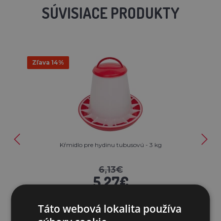
SÚVISIACE PRODUKTY
Zľava 14%
Kŕmidlo pre hydinu tubusovú - 3 kg
6,13€
5,27€
SKLADOM
Táto webová lokalita používa