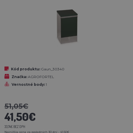
Kód produktu:
Gaun_30340
Značka:
AGROFORTEL
Vernostné body:
1
51,05€
41,50€
33,74€ BEZ DPH
Najnižšia cena za posledných 30 dní - 41,50€