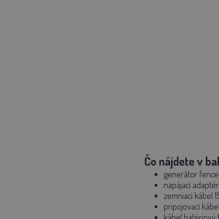
Čo nájdete v bal
generátor fenc
napájací adaptér
zemniaci kábel 
pripojovací kábe
kábel batériový