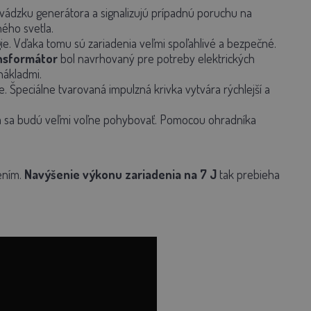
vádzku generátora a signalizujú prípadnú poruchu na
ého svetla.
e. Vďaka tomu sú zariadenia veľmi spoľahlivé a bezpečné.
nsformátor
bol navrhovaný pre potreby elektrických
nákladmi.
e. Špeciálne tvarovaná impulzná krivka vytvára rýchlejší a
m sa budú veľmi voľne pohybovať. Pomocou ohradníka
ením.
Navýšenie výkonu zariadenia na 7 J
tak prebieha