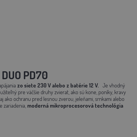
r DUO PD70
apájania
zo siete 230 V
alebo z
batérie 12 V.
Je vhodný
užiteľný pre
väčšie druhy zvierat, ako sú kone, poníky, kravy
aj ako
ochranu pred lesnou zverou, jeleňami, srnkami alebo
e zariadenia,
moderná mikroprocesorová technológia