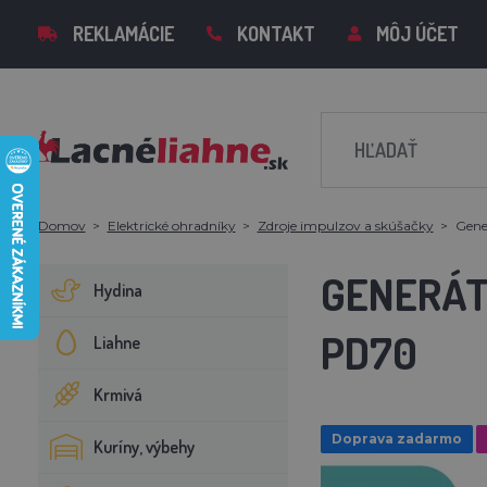
REKLAMÁCIE
KONTAKT
MÔJ ÚČET
Domov
Elektrické ohradníky
Zdroje impulzov a skúšačky
Gene
GENERÁT
Hydina
PD70
Liahne
Krmivá
Doprava zadarmo
Kuríny, výbehy