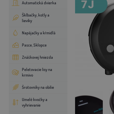
Automatická dvierka
Šklbačky, kotly a
lieviky
Napájačky a kŕmidlá
Pasce, Sklopce
Znáškovej hniezda
Peletovacie lisy na
krmivo
Šrotovníky na obilie
Umelé kvočky a
vyhrievanie