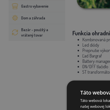
Gastro vybavenie
Dom a záhrada
Bazár - použitý a
Funkcia ohradní
vrátený tovar
Kombinovaná p
Led diódy
Prepnutie výko
Ľad Bargraf
Battery manag
ON/OFF tlačidlo
ST transformáto
Kombinovaný zdroj pre
výpadku elektrickej
Táto webová
70 km.
Táto webová lokal
Kombinovaný ele
našej webovej lok