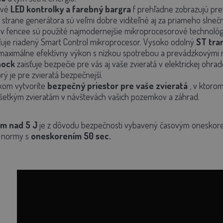
ivé
LED kontrolky a farebný bargra
f prehľadne zobrazujú pre
 strane generátora sú veľmi dobre viditeľné aj za priameho slnečn
v fencee sú použité najmodernejšie mikroprocesorové technológi
ťuje riadený Smart Control mikroprocesor. Vysoko odolný
ST tra
 maximálne efektívny výkon s nízkou spotrebou a prevádzkovými 
hock
zaisťuje bezpečie pre vás aj vaše zvieratá v elektrickej ohrad
orý je pre zvieratá bezpečnejší.
kom vytvoríte
bezpečný priestor pre vaše zvieratá
, v ktoro
šetkým zvieratám v návštevách vašich pozemkov a záhrad.
m nad 5 J
je z dôvodu bezpečnosti vybavený časovým oneskor
j normy s
oneskorením 50 sec.