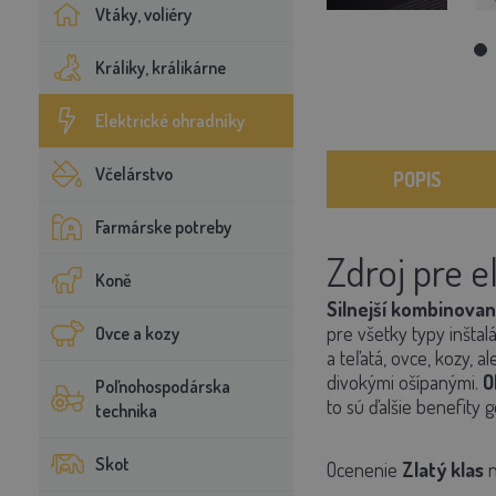
Vtáky, voliéry
Králiky, králikárne
Elektrické ohradníky
Včelárstvo
POPIS
Farmárske potreby
Zdroj pre e
Koně
Silnejší kombinova
pre
všetky typy inštalá
Ovce a kozy
a teľatá, ovce, kozy,
al
divokými ošípanými.
O
Poľnohospodárska
to sú ďalšie benefity 
technika
Skot
Ocenenie
Zlatý klas
n