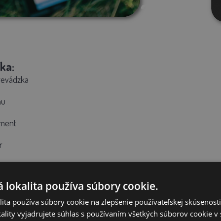
ka:
revádzka
nu
ement
r
 elektrický ohradník s možnosťou napájania zo siete alebo z auto
 energie.
Zdroj je vďaka svojmu výkonu 5 J vhodným riešením pre 
 lokalita používa súbory cookie.
ita používa súbory cookie na zlepšenie používateľskej skúsenost
ktrický ohradník najčastejšie pre: hovädzí do
ality vyjadrujete súhlas s používaním všetkých súborov cookie v 