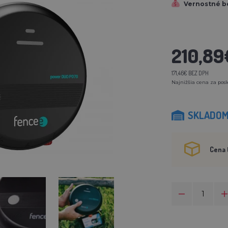
Vernostné b
210,89
171,46€ BEZ DPH
Najnižšia cena za posl
SKLADO
Cena 