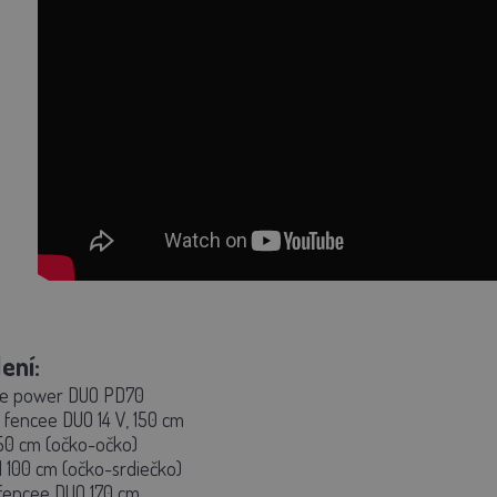
ení:
ee power DUO PD70
 fencee DUO 14 V, 150 cm
150 cm (očko-očko)
l 100 cm (očko-srdiečko)
 fencee DUO 170 cm