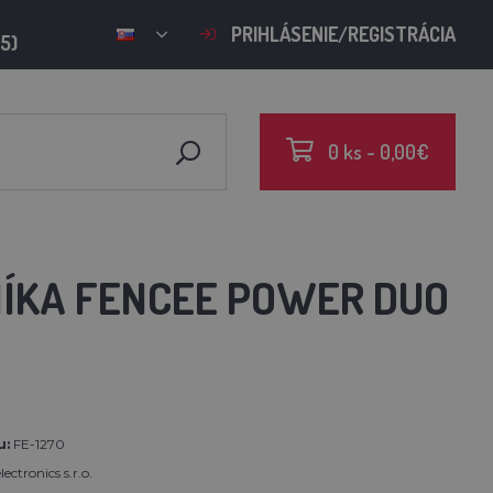
PRIHLÁSENIE/REGISTRÁCIA
15)
0 ks - 0,00€
ÍKA FENCEE POWER DUO
u:
FE-1270
ectronics s.r.o.