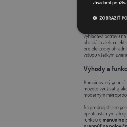
ochrana pred l
zásadami používa
Zdroj elektrického oh
ZOBRAZIŤ P
ohradách pre poníky, ž
pomôckou v strážení p
vyhľadáva potravu na 
ohradách alebo elektr
pre elektrický ohradn
vstupu všetkým zviera
Výhody a funkc
Kombinovaný generát
môžete využívať aj ako
moderným mikroproce
Na prednej strane gen
oproti ostatným zdroj
funkciu o
manuálne 
prepnúť na polovič