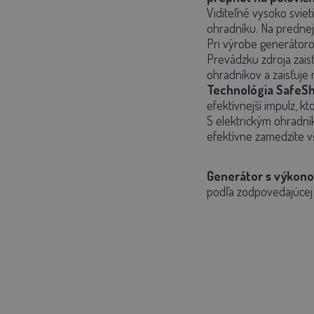
Viditeľné vysoko sviet
ohradníku. Na prednej
Pri výrobe generátoro
Prevádzku zdroja zais
ohradníkov a zaisťuje
Technológia SafeS
efektívnejší impulz, kt
S elektrickým ohradní
efektívne zamedzíte v
Generátor s výkono
podľa zodpovedajúce