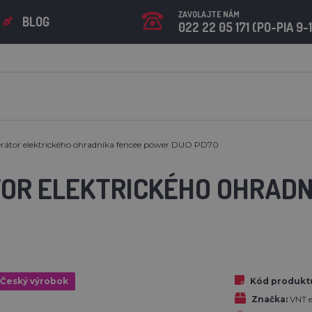
ZAVOLAJTE NÁM
BLOG
022 22 05 171 (PO-PIA 9-
rátor elektrického ohradníka fencee power DUO PD70
OR ELEKTRICKÉHO OHRADN
Český výrobok
Kód produkt
Značka:
VNT el