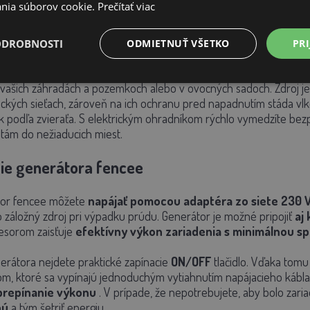
esnou zverou
nia súborov cookie.
Prečítať viac
radníka power DUO PD70 je vďaka svojmu výkonu 7 J vhodný pre väč
ODROBNOSTI
ODMIETNUŤ VŠETKO
PRI
riebätá a kone. Veľmi často je zdroj zhotovovaný na pastvy a lúky 
ozemkov a odpudzovaní všetkých nepozvaných hostí, ako sú srnky, d
vašich záhradách a pozemkoch alebo v ovocných sadoch. Zdroj je 
ických sieťach, zároveň na ich ochranu pred napadnutím stáda vlk
ík podľa zvieraťa. S elektrickým ohradníkom rýchlo vymedzíte bez
tám do nežiaducich miest.
ie generátora fencee
or fencee môžete
napájať pomocou adaptéra zo siete 230 
 záložný zdroj pri výpadku prúdu. Generátor je možné pripojiť
aj
sorom zaisťuje
efektívny výkon zariadenia s minimálnou s
erátora nejdete praktické zapínacie
ON/OFF
tlačidlo. Vďaka tomu
om, ktoré sa vypínajú jednoduchým vytiahnutím napájacieho kábla
prepínanie výkonu
. V prípade, že nepotrebujete, aby bolo za
nú
a tým šetriť energiu.