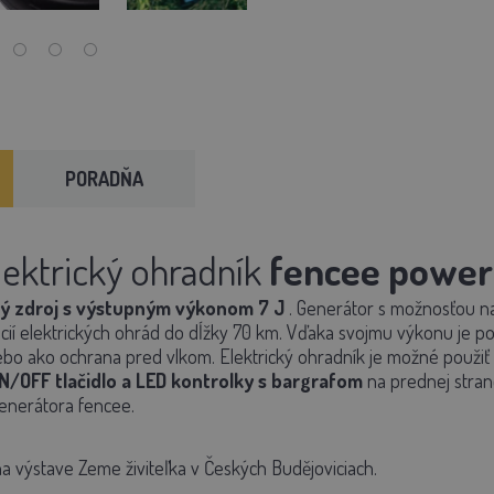
PORADŇA
lektrický ohradník
fencee powe
ný zdroj s výstupným
výkonom 7 J
.
Generátor s možnosťou
n
cií
elektrických
ohrád do dĺžky 70 km.
Vďaka svojmu výkonu je po
ebo ako
ochrana pred vlkom.
Elektrický ohradník je možné použiť 
N/OFF tlačidlo
a
LED kontrolky s bargrafom
na prednej stran
generátora fencee.
a výstave Zeme živiteľka v Českých Budějoviciach.