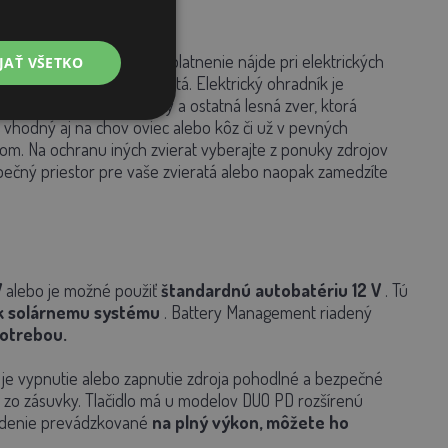
šinu väčších zvierat. Uplatnenie nájde pri elektrických
JAŤ VŠETKO
pre dobytok, kravy a teľatá. Elektrický ohradník je
aniele, jelene, diviaky a ostatná lesná zver, ktorá
vhodný aj na chov oviec alebo kôz či už v pevných
om. Na ochranu iných zvierat vyberajte z ponuky zdrojov
pečný priestor pre vaše zvieratá alebo naopak zamedzíte
V
alebo je možné použiť
štandardnú autobatériu 12 V
. Tú
 k solárnemu systému
. Battery Management riadený
potrebou.
 je vypnutie alebo zapnutie zdroja pohodlné a bezpečné
 zo zásuvky. Tlačidlo má u modelov DUO PD rozšírenú
riadenie prevádzkované
na plný výkon, môžete ho