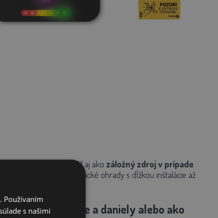
batérie. Tú možno použiť aj ako
záložný zdroj v prípade
stredné aj dlhšie elektrické ohrady s dĺžkou inštalácie až
i. Používaním
bytok, ovce, jelene a daniely alebo ako
súlade s našimi