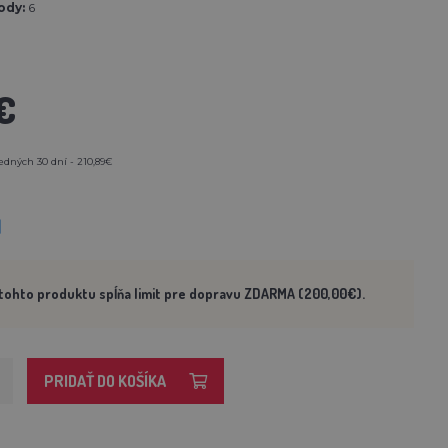
ody:
6
€
edných 30 dní - 210,89€
M
tohto produktu spĺňa limit pre dopravu ZDARMA (200,00€).
PRIDAŤ DO KOŠÍKA