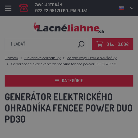
ZAVOLAJTE NÁM
022 22 05 171 (PO-PIA 9-15)
0 ks - 0,00€
Domov
Elektrické ohradníky
Zdroje impulzov a skúšačky
Generátor elektrického ohradníka fencee power DUO PD30
KATEGÓRIE
GENERÁTOR ELEKTRICKÉHO
OHRADNÍKA FENCEE POWER DUO
PD30