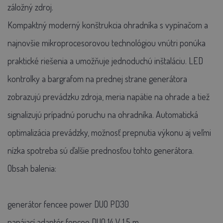
záložný zdroj.
Kompaktný moderný konštrukcia ohradníka s vypínačom a
najnovšie mikroprocesorovou technológiou vnútri ponúka
praktické riešenia a umožňuje jednoduchú inštaláciu. LED
kontrolky a bargrafom na prednej strane generátora
zobrazujú prevádzku zdroja, meria napätie na ohrade a tiež
signalizujú prípadnú poruchu na ohradníka. Automatická
optimalizácia prevádzky, možnosť prepnutia výkonu aj veľmi
nízka spotreba sú ďalšie prednosťou tohto generátora.
Obsah balenia:
generátor fencee power DUO PD30
napájací adaptér fencee DUO 14 V 1,5 m