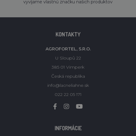
vyvíjame vlastnú značku našich produktov
KONTAKTY
AGROFORTEL, S.R.O.
U Sloupů 22
385 01 Vimperk
Česká republika
info@lacneliahne.sk
022 22 05 171
INFORMÁCIE