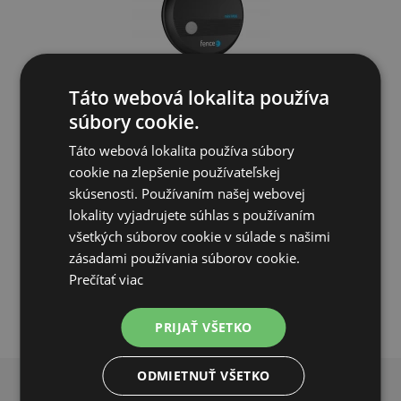
Táto webová lokalita používa
Generátor elektrického ohradníka fencee mini M06
súbory cookie.
Táto webová lokalita používa súbory
63,24€
cookie na zlepšenie používateľskej
skúsenosti. Používaním našej webovej
SKLADOM
lokality vyjadrujete súhlas s používaním
všetkých súborov cookie v súlade s našimi
PRIDAŤ DO KOŠÍKA
zásadami používania súborov cookie.
Prečítať viac
PRIJAŤ VŠETKO
ODMIETNUŤ VŠETKO