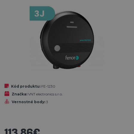
Kód produktu:
FE-1230
Značka:
VNT electronics s.r.o.
Vernostné body:
3
113,86€