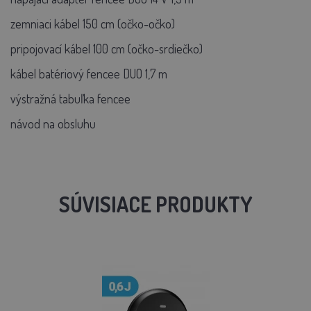
zemniaci kábel 150 cm (očko-očko)
pripojovací kábel 100 cm (očko-srdiečko)
kábel batériový fencee DUO 1,7 m
výstražná tabuľka fencee
návod na obsluhu
SÚVISIACE PRODUKTY