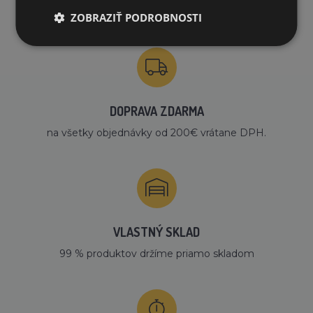
PREČO NAKUPOVAŤ U NÁS?
ZOBRAZIŤ PODROBNOSTI
DOPRAVA ZDARMA
na všetky objednávky od 200€ vrátane DPH.
VLASTNÝ SKLAD
99 % produktov držíme priamo skladom