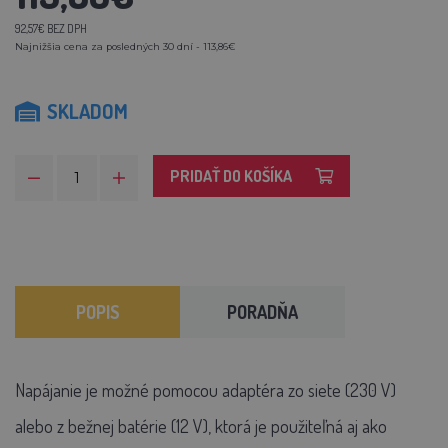
92,57€ BEZ DPH
Najnižšia cena za posledných 30 dní - 113,86€
SKLADOM
PRIDAŤ DO KOŠÍKA
POPIS
PORADŇA
Napájanie je možné pomocou adaptéra zo siete (230 V)
alebo z bežnej batérie (12 V), ktorá je použiteľná aj ako