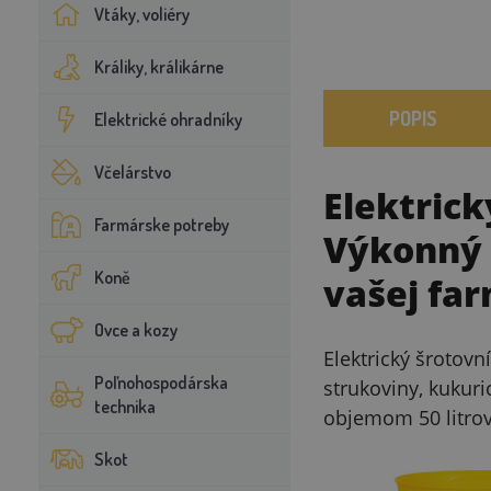
Vtáky, voliéry
Králiky, králikárne
POPIS
Elektrické ohradníky
Včelárstvo
Elektrick
Farmárske potreby
Výkonný 
Koně
vašej fa
Ovce a kozy
Elektrický šrotovn
Poľnohospodárska
strukoviny, kukuri
technika
objemom 50 litrov
Skot