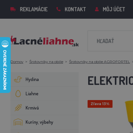
REKLAMÁCIE
KONTAKT
MÔJ ÚČET
Domov
Šrotovníky na obilie
Šrotovníky na obilie AGROFORTEL
ELEKTRIC
Hydina
Liahne
Zľava 13%
Krmivá
Kuríny, výbehy