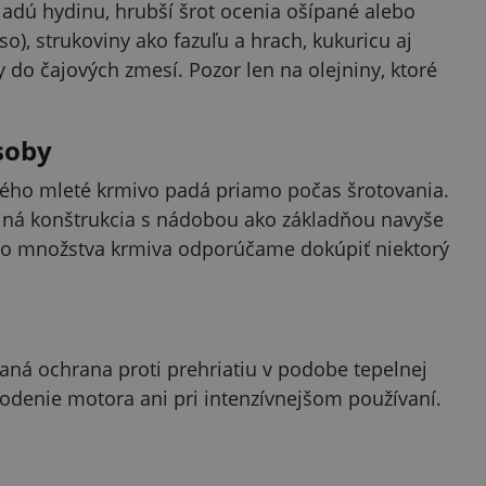
ladú hydinu, hrubší šrot ocenia ošípané alebo
so), strukoviny ako fazuľu a hrach, kukuricu aj
y do čajových zmesí. Pozor len na olejniny, ktoré
soby
rého mleté krmivo padá priamo počas šrotovania.
lná konštrukcia s nádobou ako základňou navyše
ieho množstva krmiva odporúčame dokúpiť niektorý
aná ochrana proti prehriatiu v podobe tepelnej
kodenie motora ani pri intenzívnejšom používaní.