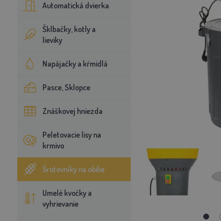
Automatická dvierka
Šklbačky, kotly a
lieviky
Napájačky a kŕmidlá
Pasce, Sklopce
Znáškovej hniezda
Peletovacie lisy na
krmivo
Šrotovníky na obilie
Umelé kvočky a
vyhrievanie