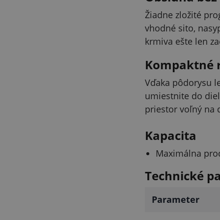
Žiadne zložité pr
vhodné sito, nasyp
krmiva ešte len za
Kompaktné r
Vďaka pôdorysu l
umiestnite do die
priestor voľný na ď
Kapacita
Maximálna prod
Technické p
Parameter