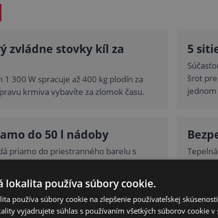
ý zvládne stovky kíl za
5 sit
Súčasťou
šrot pre
1 300 W spracuje až 400 kg plodín za
jednom s
ípravu krmiva vybavíte za zlomok času.
iamo do 50 l nádoby
Bezpe
dá priamo do priestranného barelu s
Tepelná 
v – bez presýpania a bez neporiadku.
nemusíte
 lokalita používa súbory cookie.
ita používa súbory cookie na zlepšenie používateľskej skúsenost
 ktoré zvládne každý
Komp
ality vyjadrujete súhlas s používaním všetkých súborov cookie v 