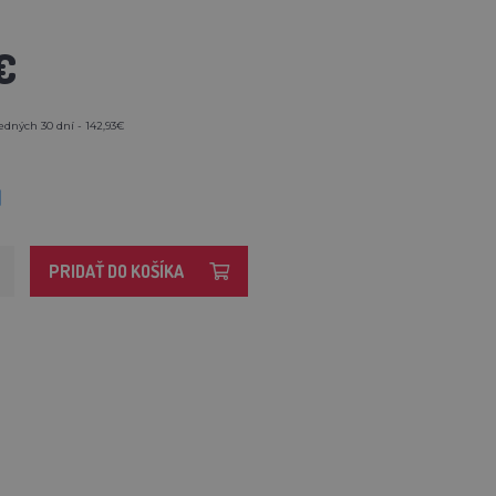
€
edných 30 dní - 142,93€
M
PRIDAŤ DO KOŠÍKA