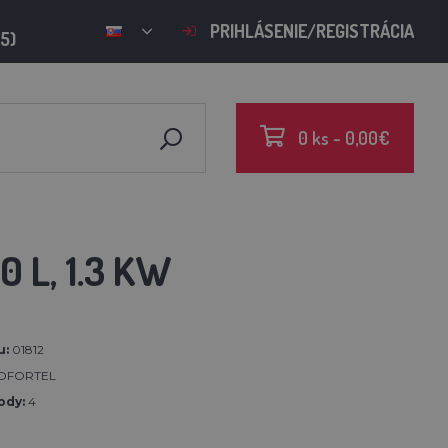
PRIHLÁSENIE/REGISTRÁCIA
15)
0 ks - 0,00€
 L, 1.3 KW
u:
01812
OFORTEL
ody:
4