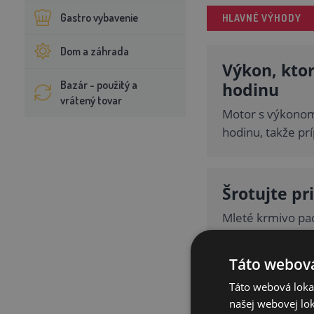
Gastro vybavenie
HLAVNÉ VÝHODY
Dom a záhrada
Výkon, ktor
Bazár - použitý a
hodinu
vrátený tovar
Motor s výkonom 
hodinu, takže pr
Šrotujte pr
Mleté krmivo pa
objemom 50 litro
Táto webová
Táto webová lokal
Ovládanie,
našej webovej lok