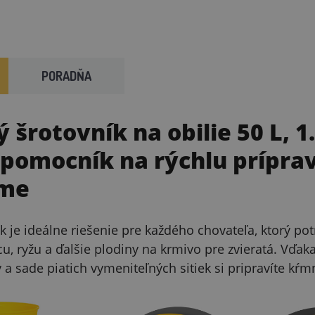
PORADŇA
ý šrotovník na obilie 50 L,
pomocník na rýchlu prípra
rme
ík je ideálne riešenie pre každého chovateľa, ktorý p
cu, ryžu a ďalšie plodiny na krmivo pre zvieratá. Vď
 a sade piatich vymeniteľných sitiek si pripravíte k