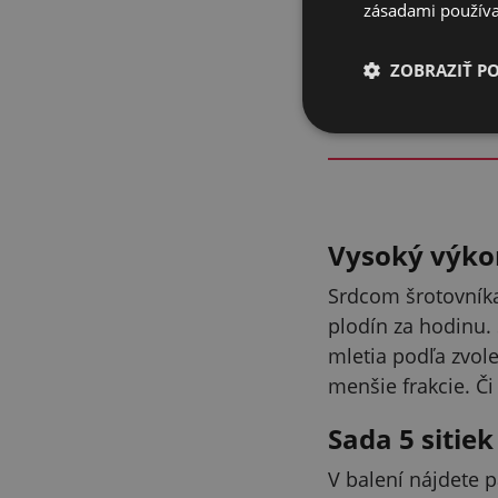
Jednoduché ovlád
zásadami používa
nasypete a šrotu
ZOBRAZIŤ P
Vysoký výkon
Srdcom šrotovníka
plodín za hodinu.
mletia podľa zvol
menšie frakcie. Či
Sada 5 sitiek
V balení nájdete p