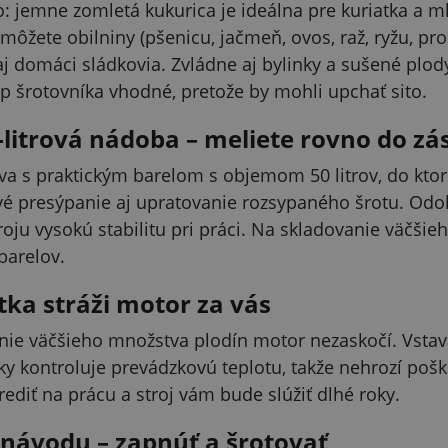
o: jemne zomletá kukurica je ideálna pre kuriatka a m
môžete obilniny (pšenicu, jačmeň, ovos, raž, ryžu, pro
aj domáci sládkovia. Zvládne aj bylinky a sušené plod
yp šrotovníka vhodné, pretože by mohli upchať sito.
-litrová nádoba – meliete rovno do zá
va s praktickým barelom s objemom 50 litrov, do kto
é presýpanie aj upratovanie rozsypaného šrotu. Odo
oju vysokú stabilitu pri práci. Na skladovanie väčš
barelov.
tka stráži motor za vás
anie väčšieho množstva plodín motor nezaskočí. Vstav
ky kontroluje prevádzkovú teplotu, takže nehrozí poš
ediť na prácu a stroj vám bude slúžiť dlhé roky.
návodu – zapnúť a šrotovať