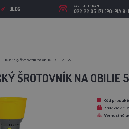
ZAVOLAJTE NÁM
BLOG
022 22 05 171 (PO-PIA 9-
Elektrický šrotovník na obilie 50 L, 1.3 kW
KÝ ŠROTOVNÍK NA OBILIE 50
Kód produkt
Značka:
AGR
Vernostné b