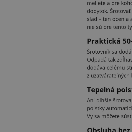
meliete a pre koh
dobytok. Šrotovať 
slad – ten ocenia 
nie sú pre tento t
Praktická 50
Šrotovník sa dodá
Odpadá tak zdĺhav
dodáva celému str
z uzatvárateľných 
Tepelná pois
Ani dlhšie šrotov
poistky automatic
Vy sa môžete sústr
Obsluha bez 