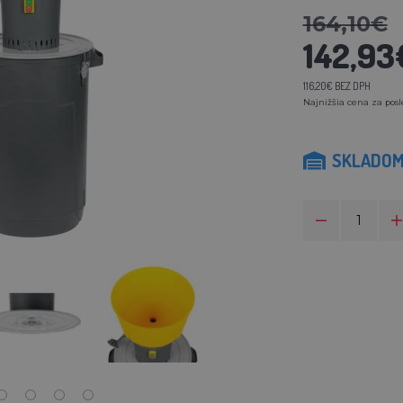
164,10€
142,93
116,20€ BEZ DPH
Najnižšia cena za posl
SKLADO