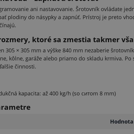
ogramovanie ani nastavovanie. Šrotovník ovládate jed
ať plodiny do násypky a zapnúť. Prístroj je preto vhod
čínajú.
ozmery, ktoré sa zmestia takmer vš
en 305 × 305 mm a výške 840 mm nezaberie šrotovník
lne, kôlne, garáže alebo priamo do skladu krmiva. Po
alšie činnosti.
ukčná kapacita: až 400 kg/h (so ситom 8 mm)
arametre
Hodnota