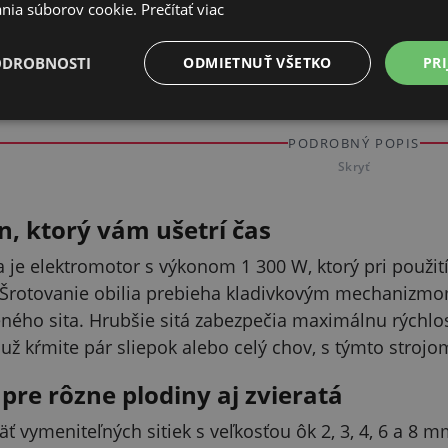
hosp
anie tlačidlami ON/OFF – zapnete,
nia súborov cookie.
Prečítať viac
jete. Bez zložitého nastavovania.
S pôdor
menšej 
ODROBNOSTI
ODMIETNUŤ VŠETKO
PRI
PODROBNÝ POPIS
Skryť
, ktorý vám ušetrí čas
 je elektromotor s výkonom 1 300 W, ktorý pri použit
 Šrotovanie obilia prebieha kladivkovým mechanizmo
eného sita. Hrubšie sitá zabezpečia maximálnu rýchlos
 už kŕmite pár sliepok alebo celý chov, s týmto stroj
 pre rôzne plodiny aj zvieratá
äť vymeniteľných sitiek s veľkosťou ôk 2, 3, 4, 6 a 8 