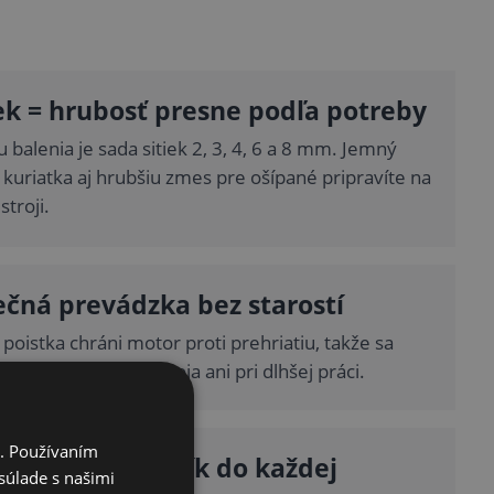
iek = hrubosť presne podľa potreby
 balenia je sada sitiek 2, 3, 4, 6 a 8 mm. Jemný
 kuriatka aj hrubšiu zmes pre ošípané pripravíte na
troji.
čná prevádzka bez starostí
poistka chráni motor proti prehriatiu, takže sa
 báť poškodenia stroja ani pri dlhšej práci.
i. Používaním
aktný pomocník do každej
súlade s našimi