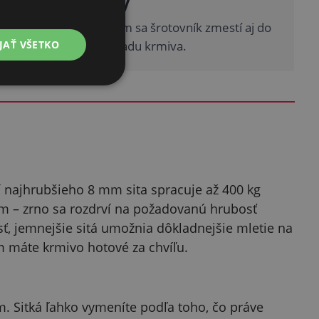
odárskej budovy
ysom len 305 × 305 mm sa šrotovník zmestí aj do
dielne, kôlne alebo skladu krmiva.
JAŤ VŠETKO
í najhrubšieho 8 mm sita spracuje až 400 kg
m – zrno sa rozdrví na požadovanú hrubosť
ť, jemnejšie sitá umožnia dôkladnejšie mletie na
om máte krmivo hotové za chvíľu.
mm. Sitká ľahko vymeníte podľa toho, čo práve