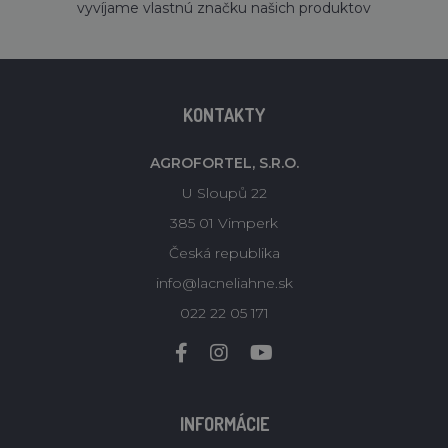
vyvíjame vlastnú značku našich produktov
KONTAKTY
AGROFORTEL, S.R.O.
U Sloupů 22
385 01 Vimperk
Česká republika
info@lacneliahne.sk
022 22 05 171
INFORMÁCIE