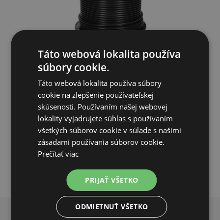
Táto webová lokalita používa
Vysokonapěťový ocelový kabel pro elektrický ohradník - 25
súbory cookie.
m
Táto webová lokalita používa súbory
10,97€
cookie na zlepšenie používateľskej
skúsenosti. Používaním našej webovej
SKLADOM
lokality vyjadrujete súhlas s používaním
všetkých súborov cookie v súlade s našimi
PRIDAŤ DO KOŠÍKA
zásadami používania súborov cookie.
Prečítať viac
PRIJAŤ VŠETKO
ODMIETNUŤ VŠETKO