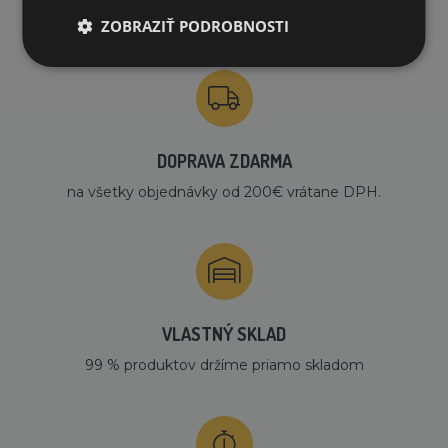
PREČO NAKUPOVAŤ U NÁS?
ZOBRAZIŤ PODROBNOSTI
DOPRAVA ZDARMA
na všetky objednávky od 200€ vrátane DPH.
VLASTNÝ SKLAD
99 % produktov držíme priamo skladom