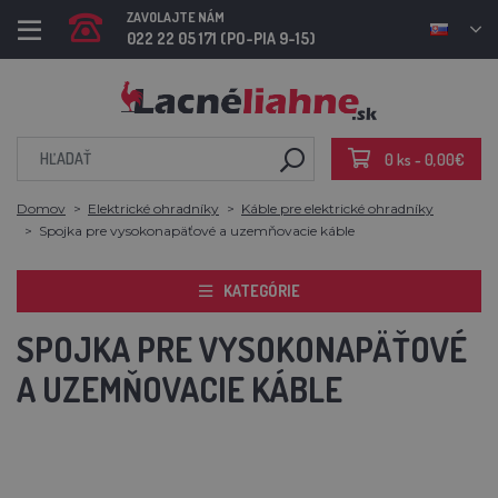
ZAVOLAJTE NÁM
022 22 05 171 (PO-PIA 9-15)
0 ks - 0,00€
Domov
Elektrické ohradníky
Káble pre elektrické ohradníky
Spojka pre vysokonapäťové a uzemňovacie káble
KATEGÓRIE
SPOJKA PRE VYSOKONAPÄŤOVÉ
A UZEMŇOVACIE KÁBLE