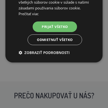
všetkých súborov cookie v súlade s našimi
zásadami používania súborov cookie.
Spojka pre vysokonapäťové a uzemňovacie káble
Prečítať viac
PRIJAŤ VŠETKO
13,35€
ODMIETNUŤ VŠETKO
SKLADOM
PRIDAŤ DO KOŠÍKA
ZOBRAZIŤ PODROBNOSTI
PREČO NAKUPOVAŤ U NÁS?