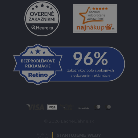
© 2026 LacnéLiahne.sk
CHCETE
TIEŽ WEB?