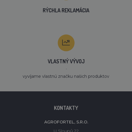
RÝCHLA REKLAMÁCIA
VLASTNÝ VÝVOJ
´
vyvíjame vlastnú značku našich produktov
KONTAKTY
AGROFORTEL, S.R.O.
U Sloupů 22