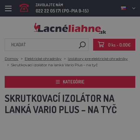
ZAVOLAJTE NÁM
022 22 05 171 (PO-PIA 9-15)
0 ks - 0,00€
Domov
Elektrické ohradníky
Izolátory pre elektrické ohradníky
Skrutkovací izolátor na lanká Vario Plus – na tyč
KATEGÓRIE
SKRUTKOVACÍ IZOLÁTOR NA
LANKÁ VARIO PLUS – NA TYČ