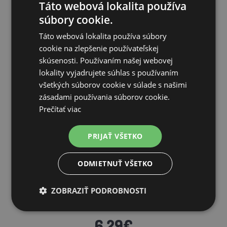
Táto webová lokalita používa
súbory cookie.
Táto webová lokalita používa súbory
SÚVISIACE PRODUKTY
cookie na zlepšenie používateľskej
skúsenosti. Používaním našej webovej
lokality vyjadrujete súhlas s používaním
všetkých súborov cookie v súlade s našimi
zásadami používania súborov cookie.
Prečítať viac
PRIJAŤ VŠETKO
ODMIETNUŤ VŠETKO
Lanko pre elektrický ohradník, priemer 2 mm, 250 m, žlto-
ZOBRAZIŤ PODROBNOSTI
ora...
6,29€