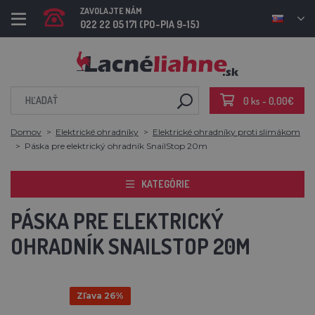
ZAVOLAJTE NÁM
022 22 05 171 (PO-PIA 9-15)
0 ks - 0,00€
Domov
Elektrické ohradníky
Elektrické ohradníky proti slimákom
Páska pre elektrický ohradník SnailStop 20m
KATEGÓRIE
PÁSKA PRE ELEKTRICKÝ
OHRADNÍK SNAILSTOP 20M
Zľava 26%