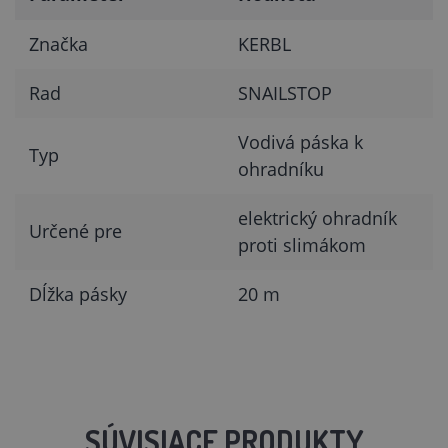
Značka
KERBL
Rad
SNAILSTOP
Vodivá páska k
Typ
ohradníku
elektrický ohradník
Určené pre
proti slimákom
Dĺžka pásky
20 m
SÚVISIACE PRODUKTY