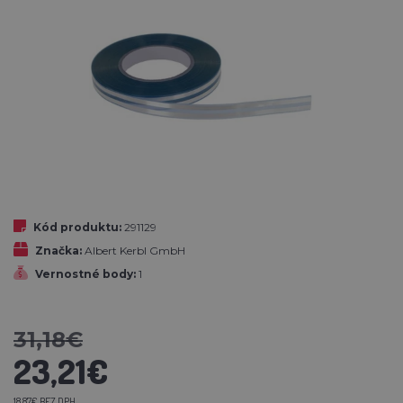
Kód produktu:
291129
Značka:
Albert Kerbl GmbH
Vernostné body:
1
31,18€
23,21€
18,87€ BEZ DPH