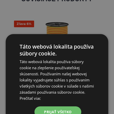
Zľava 6%
Táto webová lokalita používa
súbory cookie.
Táto webová lokalita používa súbory
Páska pre elektrický ohradník, priemer 10 mm, 250 m,
cookie na zlepšenie používateľskej
žlto-or...
skúsenosti. Používaním našej webovej
10,93€
lokality vyjadrujete súhlas s používaním
10,27€
všetkých súborov cookie v súlade s našimi
zásadami používania súborov cookie.
SKLADOM
Prečítať viac
PRIDAŤ DO KOŠÍKA
PRIJAŤ VŠETKO