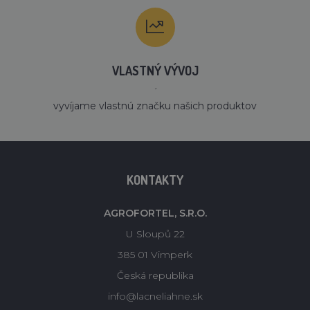
VLASTNÝ VÝVOJ
´
vyvíjame vlastnú značku našich produktov
KONTAKTY
AGROFORTEL, S.R.O.
U Sloupů 22
385 01 Vimperk
Česká republika
info@lacneliahne.sk