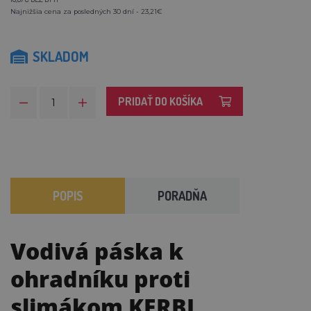
Najnižšia cena za posledných 30 dní - 23,21€
SKLADOM
PRIDAŤ DO KOŠÍKA
POPIS
PORADŇA
Vodivá páska k
ohradníku proti
slimákom KERBL