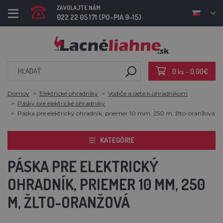
ZAVOLAJTE NÁM
022 22 05 171 (PO-PIA 9-15)
0 ks - 0,00€
Domov
Elektrické ohradníky
Vodiče a siete k ohradníkom
Pásky pre elektrické ohradníky
Páska pre elektrický ohradník, priemer 10 mm, 250 m, žlto-oranžová
KATEGÓRIE
PÁSKA PRE ELEKTRICKÝ
OHRADNÍK, PRIEMER 10 MM, 250
M, ŽLTO-ORANŽOVÁ