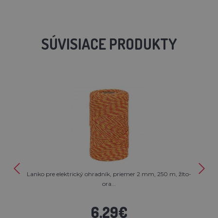
SÚVISIACE PRODUKTY
Lanko pre elektrický ohradník, priemer 2 mm, 250 m, žlto-
ora...
6,29€