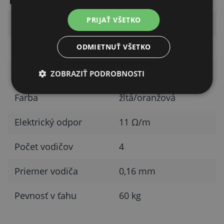
PRIJAŤ VŠETKO
Parameter
Hodnota
ODMIETNUŤ VŠETKO
Dĺžka
250 m
Šírka pásky
10 mm
ZOBRAZIŤ PODROBNOSTI
Farba
žltá/oranžová
Elektrický odpor
11 Ω/m
Počet vodičov
4
Priemer vodiča
0,16 mm
Pevnosť v ťahu
60 kg