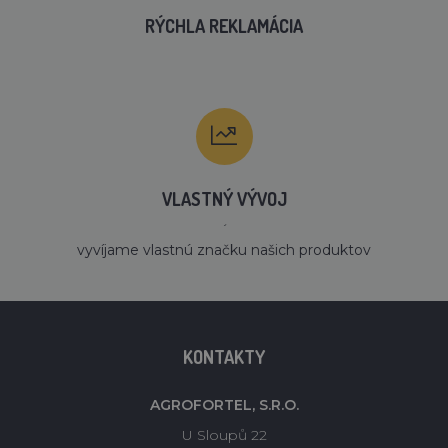
RÝCHLA REKLAMÁCIA
VLASTNÝ VÝVOJ
´
vyvíjame vlastnú značku našich produktov
KONTAKTY
AGROFORTEL, S.R.O.
U Sloupů 22