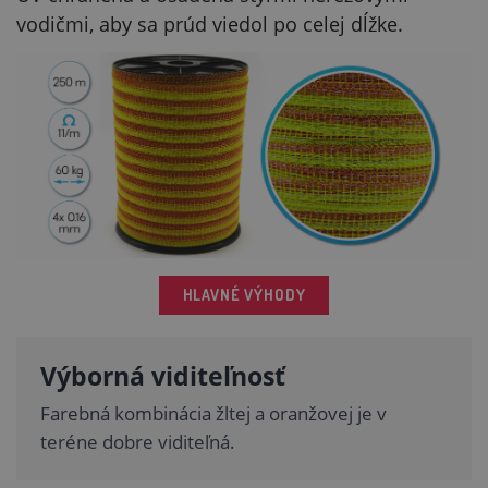
vodičmi, aby sa prúd viedol po celej dĺžke.
HLAVNÉ VÝHODY
Výborná viditeľnosť
Farebná kombinácia žltej a oranžovej je v
teréne dobre viditeľná.