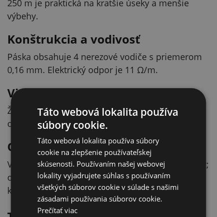
250 m je praktická na kratšie úseky a menšie
výbehy.
Konštrukcia a vodivosť
Páska obsahuje 4 nerezové vodiče s priemerom
0,16 mm. Elektrický odpor je 11 Ω/m.
Viditeľnosť v teréne
Žlto-oranžové vyhotovenie zvyšuje viditeľnosť
Táto webová lokalita používa
ohradníka.
súbory cookie.
Táto webová lokalita používa súbory
Odporúčané použitie
cookie na zlepšenie používateľskej
Vhodná na ohradenie záhrad a menších výbehov;
skúsenosti. Používaním našej webovej
lokality vyjadrujete súhlas s používaním
odporúčaná maximálna dĺžka ohradníka je 0,2
všetkých súborov cookie v súlade s našimi
km.
zásadami používania súborov cookie.
Prečítať viac
Technické parametre