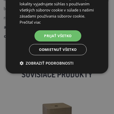
lokality vyjadrujete súhlas s používaním
toho, aby museli premýšľať o neustálom dolievaní alebo
všetkých súborov cookie v súlade s našimi
zásadami používania súborov cookie.
riziku zamrznutia.
Je vhodná na použitie na pastvinách
Prečítať viac
alebo vo výbehoch a ponúka vynikajúci pomer medzi
cenou a kvalitou.
PRIJAŤ VŠETKO
ODMIETNUŤ VŠETKO
ZOBRAZIŤ PODROBNOSTI
SÚVISIACE PRODUKTY