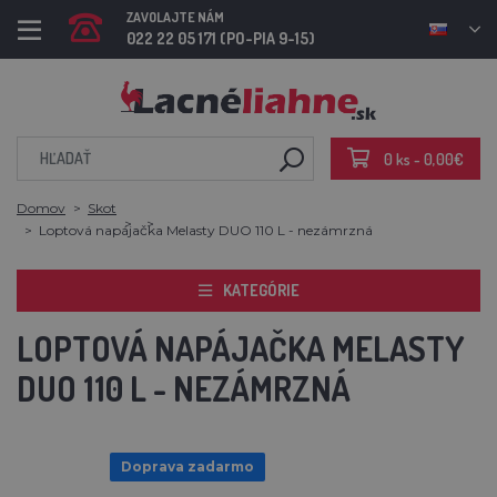
ZAVOLAJTE NÁM
022 22 05 171 (PO-PIA 9-15)
0 ks - 0,00€
Domov
Skot
Loptová napájačka Melasty DUO 110 L - nezámrzná
KATEGÓRIE
LOPTOVÁ NAPÁJAČKA MELASTY
DUO 110 L - NEZÁMRZNÁ
Doprava zadarmo