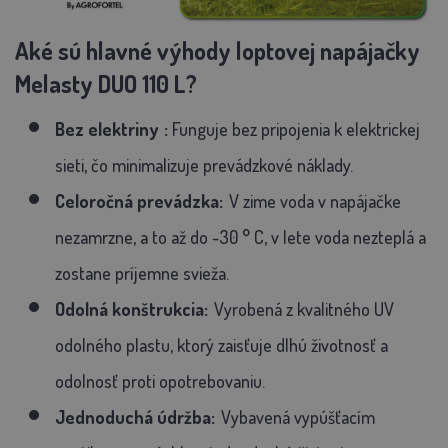
Aké sú hlavné výhody loptovej napájačky
Melasty DUO 110 L?
Bez elektriny
:
Funguje bez pripojenia k elektrickej
sieti, čo minimalizuje prevádzkové náklady.
Celoročná prevádzka:
V zime voda v napájačke
nezamrzne, a to až do -30 ° C, v lete voda nezteplá a
zostane príjemne svieža.
Odolná konštrukcia:
Vyrobená z kvalitného UV
odolného plastu, ktorý zaisťuje dlhú životnosť a
odolnosť proti opotrebovaniu.
Jednoduchá údržba:
Vybavená vypúšťacím