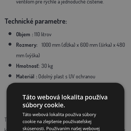
ventilom pre rýchle a jednoduché čistenie.
Technické parametre:
Objem
:
110 litrov
Rozmery:
1000 mm (dĺžka) x 600 mm (šírka) x 480
mm (výška)
Hmotnosť:
30 kg
Materiál
:
Odolný plast s UV ochranou
Izolačná schopnosť:
Udrží vodu bez zamrznutia do
Táto webová lokalita používa
-30 °C
súbory cookie.
Táto webová lokalita používa súbory
Táto
loptová napájačka
je skvelým riešením pre farmárov,
cookie na zlepšenie používateľskej
skúsenosti. Používaním našej webovej
ktorí chcú zaistiť pohodlné a spoľahlivé napájanie zvierat bez