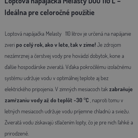
Loptová napájačka Melasty DUO 110 L –
Ideálna pre celoročné použitie
Loptová napájačka
Melasty
110 litrov je určená na napájanie
zveri
po celý rok, ako v lete, tak v zime!
Je zdrojom
nezámrznej a čerstvej vody pre hovädzí dobytok, kone a
ďalšie hospodárske zvieratá. Vďaka pokročilému izolačnému
systému udržuje vodu v optimálnej teplote aj bez
elektrického pripojenia. V zimných mesiacoch tak
zabraňuje
zamŕzaniu vody až do teplôt -30 °C
, naproti tomu v
letných mesiacoch udržuje vodu príjemne chladnú a sviežu.
Zvieratá vodu získavajú stlačením lopty, čo je pre nich ľahké a
prirodzené.