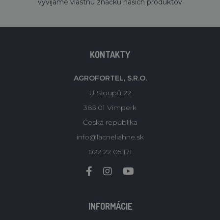
vyvíjame vlastnú značku našich produktov
KONTAKTY
AGROFORTEL, S.R.O.
U Sloupů 22
385 01 Vimperk
Česká republika
info@lacneliahne.sk
022 22 05 171
INFORMÁCIE