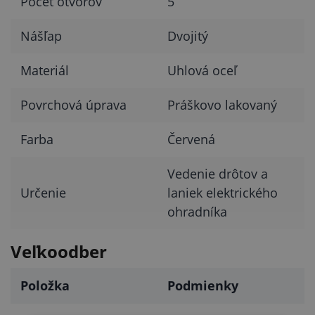
Počet otvorov
5
Nášľap
Dvojitý
Materiál
Uhlová oceľ
Povrchová úprava
Práškovo lakovaný
Farba
Červená
Vedenie drôtov a
Určenie
laniek elektrického
ohradníka
Veľkoodber
Položka
Podmienky