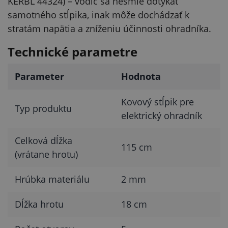
KERBL 44324) – vodič sa nesmie dotýkať
samotného stĺpika, inak môže dochádzať k
stratám napätia a zníženiu účinnosti ohradníka.
Technické parametre
Parameter
Hodnota
Kovový stĺpik pre
Typ produktu
elektrický ohradník
Celková dĺžka
115 cm
(vrátane hrotu)
Hrúbka materiálu
2 mm
Dĺžka hrotu
18 cm