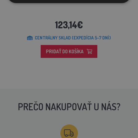
Set DUO OHRADA A, na inštaláciu do 200 m
123,14€
CENTRÁLNY SKLAD (EXPEDÍCIA 5-7 DNÍ)
PRIDAŤ DO KOŠÍKA
PREČO NAKUPOVAŤ U NÁS?