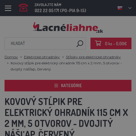
ZAVOLAJTE NÁM
022 22 05 171 (PO-PIA 9-15)
0 ks - 0,00€
Domov
Elektrické ohradníky
Stĺpiky pre elektrické ohradníky
Kovový stĺpik pre elektrický ohradník 115 cm x 2 mm, 5 otvorov -
dvojitý nášľap, červený
KATEGÓRIE
KOVOVÝ STĹPIK PRE
ELEKTRICKÝ OHRADNÍK 115 CM X
2 MM, 5 OTVOROV - DVOJITÝ
NÁŠĽAP, ČERVENÝ