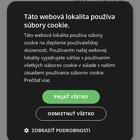
500 ks – individuálna
Paleta
cena
Táto webová lokalita používa
súbory cookie.
Táto webová lokalita používa súbory
cookie na zlepšenie používateľskej
skúsenosti. Používaním našej webovej
SÚVISIACE PRODUKTY
lokality vyjadrujete súhlas s používaním
všetkých súborov cookie v súlade s našimi
zásadami používania súborov cookie.
Prečítať viac
PRIJAŤ VŠETKO
ODMIETNUŤ VŠETKO
ZOBRAZIŤ PODROBNOSTI