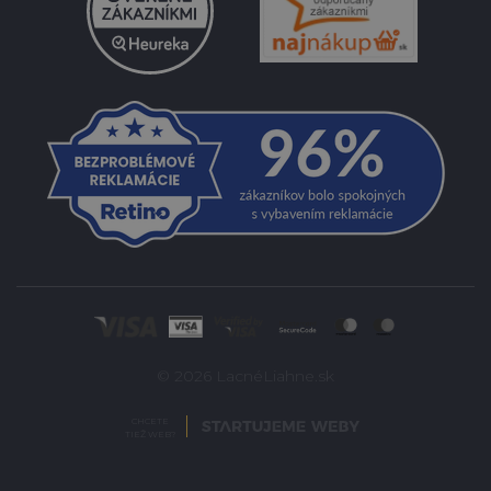
© 2026 LacnéLiahne.sk
CHCETE
TIEŽ WEB?