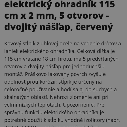
elektrický ohradník 115
cm x 2 mm, 5 otvorov
-
dvojitý nášľap, červený
Kovový stĺpik z uhlovej ocele na vedenie drôtov a
laniek elektrického ohradníka. Celková dĺžka je
115 cm vrátane 18 cm hrotu, má 5 predvŕtaných
otvorov a dvojitý nášľap pre jednoduchšiu
montáž. Práškovo lakovaný povrch zvyšuje
odolnosť proti korózii; stĺpik je určený na
celoročné používanie a hodí sa aj do suchých a
skalnatých oblastí. Nehrozí zlomenie ani pri
veľmi nízkych teplotách. Upozornenie: Pre
správnu funkciu elektrického ohradníka je
potrebné použiť k stĺpiku vhodné izolátory (napr.