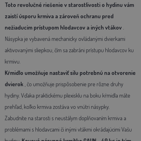
Toto revolučné riešenie v starostlivosti o hydinu vám
zaistí úsporu krmiva a zároveň ochranu pred
nežiaducim prístupom hlodavcov a iných vtákov
.
Násypka je vybavená mechanicky ovládanými dvierkami
aktivovanými sliepkou, čím sa zabráni prístupu hlodavcov ku
krmivu.
Kŕmidlo umožňuje nastaviť silu potrebnú na otvorenie
dvierok
, čo umožňuje prispôsobenie pre rôzne druhy
hydiny. Vďaka
praktickému plexisklu na boku kŕmidla
máte
prehľad, koľko krmiva zostáva vo vnútri násypky.
Zabudnite na starosti s neustálym doplňovaním krmiva a
problémami s hlodavcami či inými vtákmi okrádajúcimi Vašu
hydinu.
Kovové násypné krmítko GAUN - 40 kg je tým