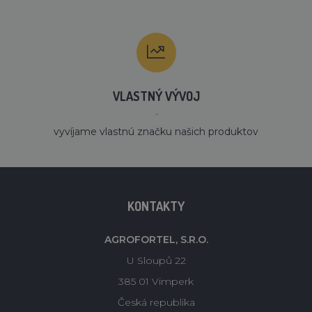
VLASTNÝ VÝVOJ
´
vyvíjame vlastnú značku našich produktov
KONTAKTY
AGROFORTEL, S.R.O.
U Sloupů 22
385 01 Vimperk
Česká republika