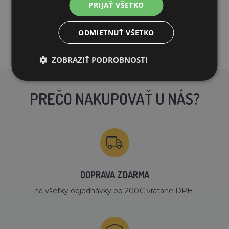
PRIJAŤ VŠETKO
PRIDAŤ DO KOŠÍKA
ODMIETNUŤ VŠETKO
ZOBRAZIŤ PODROBNOSTI
PREČO NAKUPOVAŤ U NÁS?
DOPRAVA ZDARMA
na všetky objednávky od 200€ vrátane DPH.