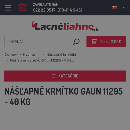
ZAVOLAJTE NÁM
022 22 05 171 (PO-PIA 9-15)
0 ks - 0,00€
Domov
Hydina
Nášľapné kŕmidlá
Nášľapné krmítko GAUN 11295 - 40 kg
KATEGÓRIE
NÁŠĽAPNÉ KRMÍTKO GAUN 11295
- 40 KG