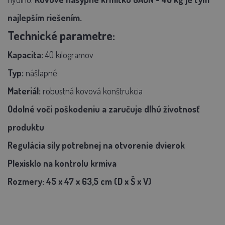
najlepším riešením.
Technické parametre:
Kapacita:
40 kilogramov
Typ:
nášľapné
Materiál:
robustná kovová konštrukcia
Odolné voči poškodeniu a zaručuje dlhú životnosť
produktu
Regulácia
sily potrebnej na otvorenie dvierok
Plexisklo na kontrolu krmiva
Rozmery:
45 x 47 x 63,5 cm
(D x Š x V)