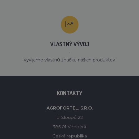
VLASTNÝ VÝVOJ
´
vyvíjame vlastnú značku našich produktov
KONTAKTY
AGROFORTEL, S.R.O.
U Sloupů 22
385 01 Vimperk
Česká republika