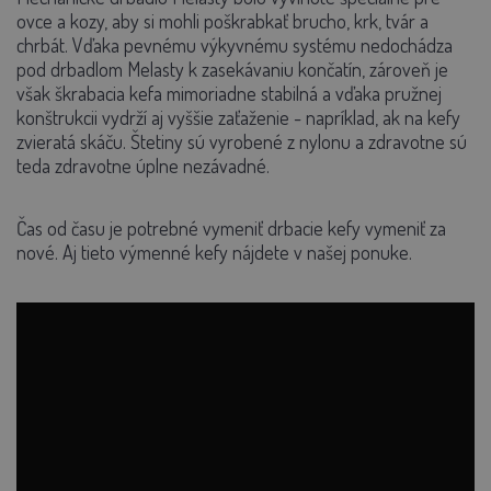
ovce a kozy, aby si mohli poškrabkať brucho, krk, tvár a
chrbát. Vďaka pevnému výkyvnému systému nedochádza
pod drbadlom Melasty k zasekávaniu končatín, zároveň je
však škrabacia kefa mimoriadne stabilná a vďaka pružnej
konštrukcii vydrží aj vyššie zaťaženie - napríklad, ak na kefy
zvieratá skáču. Štetiny sú vyrobené z nylonu a zdravotne sú
teda zdravotne úplne nezávadné.
Čas od času je potrebné vymeniť drbacie kefy vymeniť za
nové. Aj tieto výmenné kefy nájdete v našej ponuke.