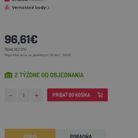
Vernostné body:
3
96,61€
78,54€ BEZ DPH
Najnižšia cena za posledných 30 dní - 96,61€
2 TÝŽDNE OD OBJEDNANIA
PRIDAŤ DO KOŠÍKA
POPIS
PORADŇA