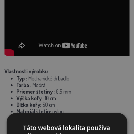
Vlastnosti výrobku
Typ
:
Mechanické drbadlo
Farba
: Modrá
Priemer štetiny
: 0,5 mm
Výška kefy
:
10 cm
Dĺžka kefy:
50 cm
Materiál štetín:
nylon
Táto webová lokalita používa