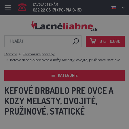
ZAVOLAJTE NÁM
022 22 05 171 (PO-PIA 9-15)
0 ks - 0,00€
Domov
Farmárske potreby
Kefové drbadlo pre ovce a kozy Melasty, dvojité, pružinové, statické
KATEGÓRIE
KEFOVÉ DRBADLO PRE OVCE A
KOZY MELASTY, DVOJITÉ,
PRUŽINOVÉ, STATICKÉ