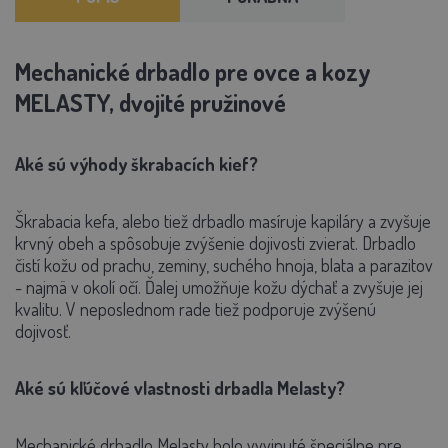
Mechanické drbadlo pre ovce a kozy
MELASTY, dvojité pružinové
Aké sú výhody škrabacích kief?
Škrabacia kefa, alebo tiež drbadlo masíruje kapiláry a zvyšuje
krvný obeh a spôsobuje zvýšenie dojivosti zvierat.
Drbadlo
čistí kožu od prachu, zeminy, suchého hnoja, blata a parazitov
- najmä v okolí očí. Ďalej umožňuje kožu dýchať a zvyšuje jej
kvalitu. V neposlednom rade tiež podporuje zvýšenú
dojivosť.
Aké sú kľúčové vlastnosti drbadla Melasty?
Mechanické drbadlo Melasty bolo vyvinuté špeciálne pre