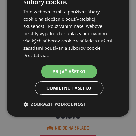
súbory cookie.
SÚVISIACE PRODUKTY
Táto webová lokalita používa súbory
cookie na zlepšenie používateľskej
skúsenosti. Používaním našej webovej
lokality vyjadrujete súhlas s používaním
všetkých súborov cookie v súlade s našimi
zásadami používania súborov cookie.
Prečítať viac
PRIJAŤ VŠETKO
ODMIETNUŤ VŠETKO
Napájací žľab pre ovce GAUN - 1 M s lištou na upevnenie
na s...
ZOBRAZIŤ PODROBNOSTI
68,91€
NIE JE NA SKLADE