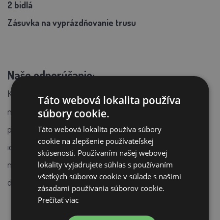
2 bidlá
Zásuvka na vyprázdňovanie trusu
Naše odporúčanie:
Kurník je povrchovo ošetrený základným ochranným
Táto webová lokalita používa
náterom. Na zachovanie dlhšej životnosti odporúčame
súbory cookie.
pravidelne obnovovať ochranný náter. Kurník by mal byť
Táto webová lokalita používa súbory
cookie na zlepšenie používateľskej
ideálne umiestnený tak, aby bol chránený pred
skúsenosti. Používaním našej webovej
nepriaznivými poveternostnými podmienkami, vrátane
lokality vyjadrujete súhlas s používaním
všetkých súborov cookie v súlade s našimi
dažďa, snehu, extrémneho slnečného žiarenia a vetra.
zásadami používania súborov cookie.
Prečítať viac