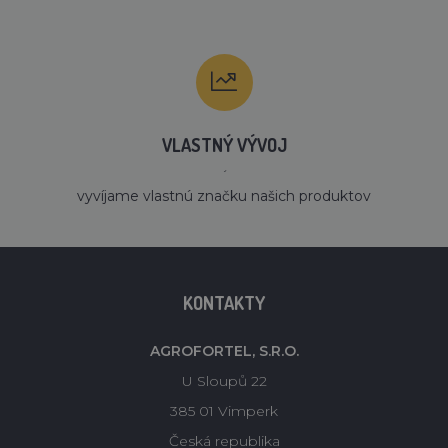
VLASTNÝ VÝVOJ
´
vyvíjame vlastnú značku našich produktov
KONTAKTY
AGROFORTEL, S.R.O.
U Sloupů 22
385 01 Vimperk
Česká republika