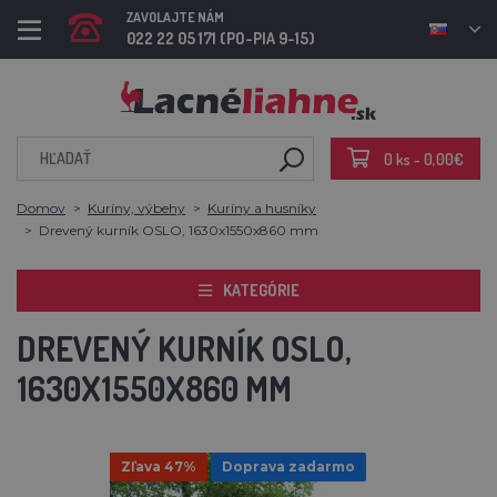
ZAVOLAJTE NÁM
022 22 05 171 (PO-PIA 9-15)
0 ks - 0,00€
Domov
Kuríny, výbehy
Kuríny a husníky
Drevený kurník OSLO, 1630x1550x860 mm
KATEGÓRIE
DREVENÝ KURNÍK OSLO,
1630X1550X860 MM
Zľava 47%
Doprava zadarmo