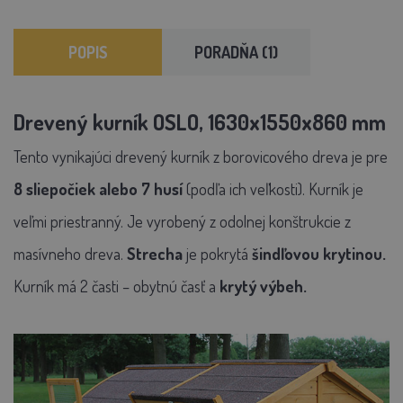
POPIS
PORADŇA (1)
Drevený kurník OSLO, 1630x1550x860 mm
Tento vynikajúci drevený kurník z borovicového dreva je pre
8 sliepočiek alebo 7 husí
(podľa ich veľkosti). Kurník je
veľmi priestranný. Je vyrobený z odolnej konštrukcie z
masívneho dreva.
Strecha
je pokrytá
šindľovou krytinou.
Kurník má 2 časti – obytnú časť a
krytý výbeh.