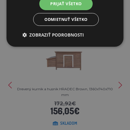
PRIJAŤ VŠETKO
SÚVISIACE PRODUKTY
ODMIETNUŤ VŠETKO
ZOBRAZIŤ PODROBNOSTI
Zľava 10%
Drevený kurník a husník HRADEC Brown, 1360x740x710
mm
172,92€
156,05€
SKLADOM