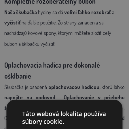
Kompletne rozoberateľný bubon
Naša škubačka
hydiny sa dá
veľmi ľahko rozobrať
a
vyčistiť
na ďalšie použitie. Zo strany zariadenia sa
nachádzajú kovové spony, ktorými môžete zložiť celý
bubon a šklbačku vyčistiť.
Oplachovacia hadica pre dokonalé
ošklbanie
Škubačka je osadená
oplachovacou hadicou,
ktorú ľahko
napojíte na vodovod
.
Oplachovanie v priebehu
šklbania prispieva k špičkovej kvalite šklbania
.
Táto webová lokalita používa
Ošklbané perie potom v
ypadáva do nádoby pod
súbory cookie.
šklbačkou.