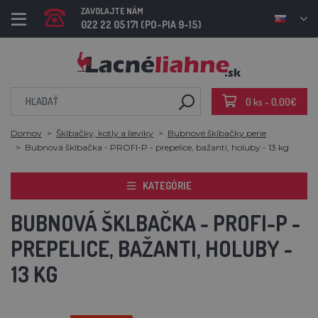
ZAVOLAJTE NÁM
022 22 05 171 (PO-PIA 9-15)
0 ks - 0,00€
Domov
Šklbačky, kotly a lieviky
Bubnové šklbačky perie
Bubnová šklbačka - PROFI-P - prepelice, bažanti, holuby - 13 kg
KATEGÓRIE
BUBNOVÁ ŠKLBAČKA - PROFI-P -
PREPELICE, BAŽANTI, HOLUBY -
13 KG