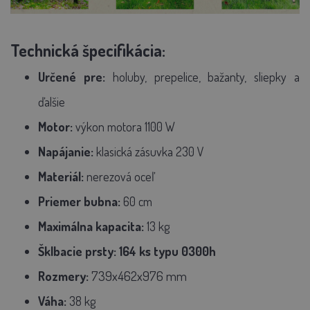
Technická špecifikácia:
Určené pre:
holuby, prepelice, bažanty, sliepky a
ďalšie
Motor:
výkon motora 1100 W
Napájanie:
klasická zásuvka 230 V
Materiál:
nerezová oceľ
Priemer bubna:
60 cm
Maximálna kapacita:
13 kg
Šklbacie prsty: 164 ks typu 0300h
739x462x976 mm
Rozmery:
Váha:
38 kg