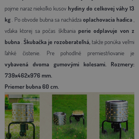
pojme naraz niekoľko kusov
hydiny do celkovej váhy 13
kg
. Po obvode bubna sa nachádza
oplachovacia hadica
,
vďaka ktorej sa počas šklbania
perie odplavuje von z
bubna
.
Škubačka je rozoberateľná,
takže ponúka veľmi
ľahké čistenie. Pre pohodlné premiestňovanie je
vybavená dvoma gumovými kolesami. Rozmery:
739x462x976 mm.
Priemer bubna 60 cm.