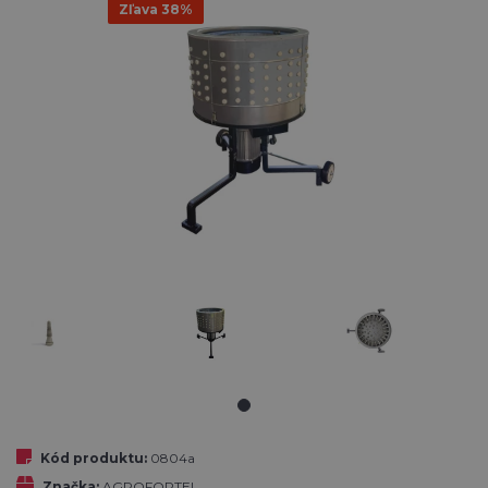
Zľava 38%
Kód produktu:
0804a
Značka:
AGROFORTEL