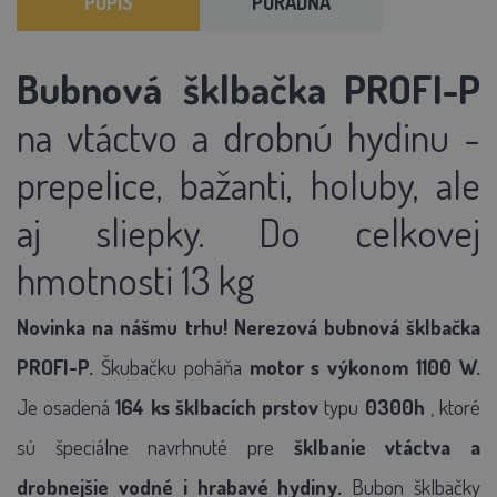
POPIS
PORADŇA
Bubnová
šklbačka
PROFI-P
na vtáctvo a drobnú hydinu -
prepelice, bažanti, holuby, ale
aj sliepky. Do celkovej
hmotnosti 13 kg
Novinka na nášmu trhu! Nerezová bubnová
šklbačka
PROFI-P.
Škubačku poháňa
motor s výkonom 1100 W.
Je osadená
164 ks šklbacích prstov
typu
0300h
, ktoré
sú špeciálne navrhnuté pre
šklbanie vtáctva a
drobnejšie vodné i hrabavé hydiny.
Bubon šklbačky