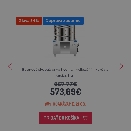
Zľava 34%
Doprava zadarmo
Bubnová škubačka na hydinu - veľkosť M - kurčatá,
kačice, hu...
867,77€
573,69€
OČAKÁVAME: 21.08.
PRIDAŤ DO KOŠÍKA