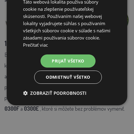
Táto webová lokalita používa súbory
cookie na zlepšenie používateľskej
skúsenosti. Používaním našej webovej
lokality vyjadrujete súhlas s používaním
všetkých súborov cookie v súlade s našimi
zásadami používania súborov cookie.
164 šklbacích prstov 0300h
Prečítať viac
Buben je osadený
164 ks šklbacích prstov
typu 0300h,
PRIJAŤ VŠETKO
ktoré sú určené
hlavne pre menšiu hydinu a vtáctvo
,
avšak dokážete s nimi ošklbať aj sliepky
.
V našej ponuke
ODMIETNUŤ VŠETKO
predávame ako náhradné šklbacie prsty, tak aj iné šklbacie
ZOBRAZIŤ PODROBNOSTI
prsty, ktoré sú určené pre väčšiu hydinu napríklad typ
0300F
a
0300E
, ktoré si môžete bez problémov vymeniť.