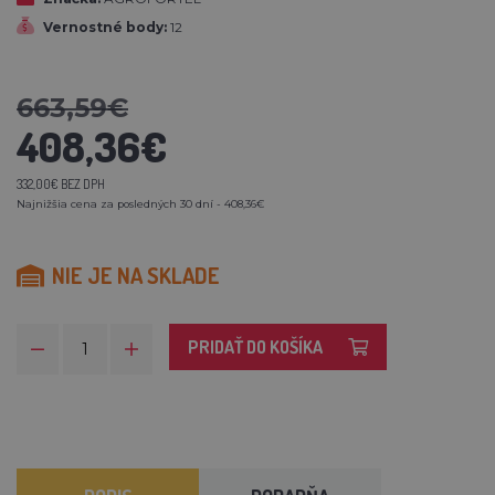
Vernostné body:
12
663,59€
408,36€
332,00€ BEZ DPH
Najnižšia cena za posledných 30 dní - 408,36€
NIE JE NA SKLADE
PRIDAŤ DO KOŠÍKA