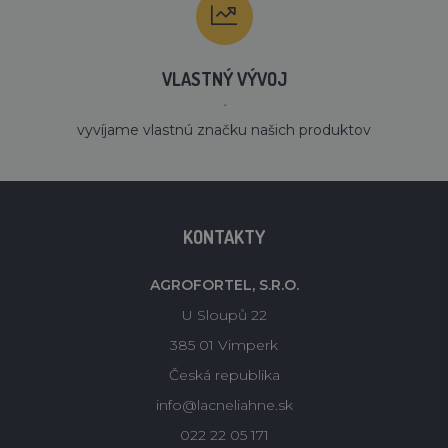
VLASTNÝ VÝVOJ
´
vyvíjame vlastnú značku našich produktov
KONTAKTY
AGROFORTEL, S.R.O.
U Sloupů 22
385 01 Vimperk
Česká republika
info@lacneliahne.sk
022 22 05 171