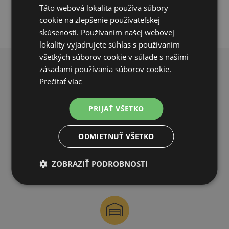
Táto webová lokalita používa súbory
cookie na zlepšenie používateľskej
skúsenosti. Používaním našej webovej
lokality vyjadrujete súhlas s používaním
všetkých súborov cookie v súlade s našimi
zásadami používania súborov cookie.
PREČO NAKUPOVAŤ U NÁS?
Prečítať viac
PRIJAŤ VŠETKO
ODMIETNUŤ VŠETKO
DOPRAVA ZDARMA
ZOBRAZIŤ PODROBNOSTI
na všetky objednávky od 200€ vrátane DPH.