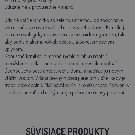
Udržateľné a prvotriedne krmítko
Odolné vtáčie krmítko so zelenou strechou od zooprinz je
vyrobené z vysoko kvalitného masívneho dreva. Kŕmidlo je
natreté ekologicky nezávadnou a netoxickou glazúrou, tak
aby odolalo akémukoľvek počasiu a poveternostným
vplyvom.
Robustné krmítko je možné rýchlo a ľahko naplniť
množstvom jedla – nemusíte ho teda neustále dopĺňať.
Jednoducho odstráňte strechu domu a naplňte ju novým
vtáčím zobom. Vďaka pevným plexi panelom vidíte, kedy je
treba jedlo doplniť. Malí návštevníci, ako sú vrabce, červienky
si môžu sadnúť na bočný okraj a pohodlne únavy pri zrení.
SÚVISIACE PRODUKTY