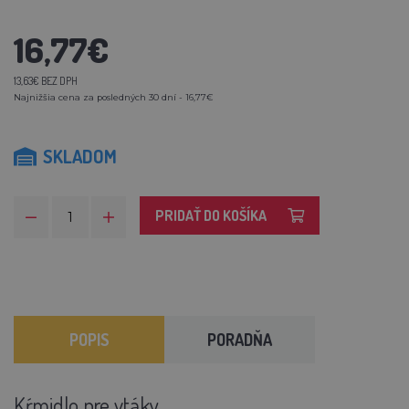
16,77€
13,63€ BEZ DPH
Najnižšia cena za posledných 30 dní - 16,77€
SKLADOM
PRIDAŤ DO KOŠÍKA
POPIS
PORADŇA
Kŕmidlo pre vtáky