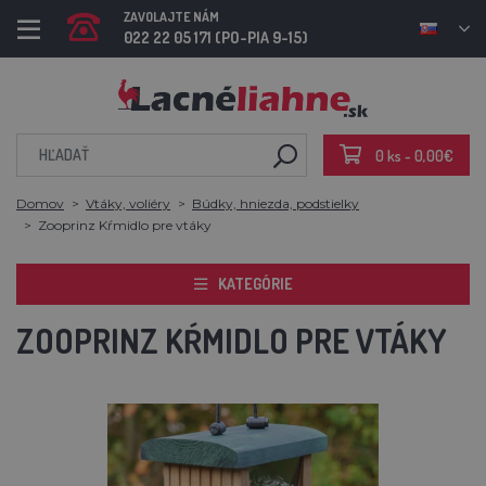
ZAVOLAJTE NÁM
022 22 05 171 (PO-PIA 9-15)
0 ks - 0,00€
Domov
Vtáky, voliéry
Búdky, hniezda, podstielky
Zooprinz Kŕmidlo pre vtáky
KATEGÓRIE
ZOOPRINZ KŔMIDLO PRE VTÁKY