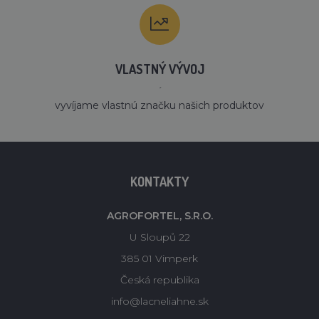
VLASTNÝ VÝVOJ
´
vyvíjame vlastnú značku našich produktov
KONTAKTY
AGROFORTEL, S.R.O.
U Sloupů 22
385 01 Vimperk
Česká republika
info@lacneliahne.sk