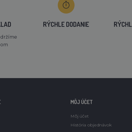
KLAD
RÝCHLE DODANIE
RÝCHL
 držíme
dom
E
MÔJ ÚČET
Môj účet
História objednávok