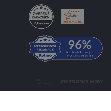
CHCETE
TIEŽ WEB?