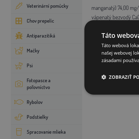
Veterinární pomůcky
manganatý) 74,00 mg/k
vápenatý bezvodý Ca(JO
Chov prepelíc
drvená
Forma:
Táto webová
Antiparazitiká
Táto webová lokal
Mačky
našej webovej lok
zásadami používa
Psi
ZOBRAZIŤ P
Fotopasce a
poľovníctvo
Rybolov
Podstielky
Spracovanie mlieka