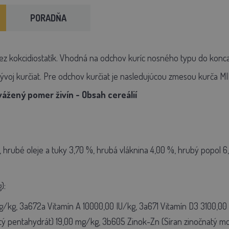
PORADŇA
 kokcidiostatík. Vhodná na odchov kuríc nosného typu do konca
ývoj kurčiat. Pre odchov kurčiat je nasledujúcou zmesou kurča MI
ážený pomer živín - Obsah cereálií
 hrubé oleje a tuky 3,70 %, hrubá vláknina 4,00 %, hrubý popol 6,30
):
/kg, 3a672a Vitamín A 10000,00 IU/kg, 3a671 Vitamín D3 3100,00 I
ý pentahydrát) 19,00 mg/kg, 3b605 Zinok-Zn (Síran zinočnatý 