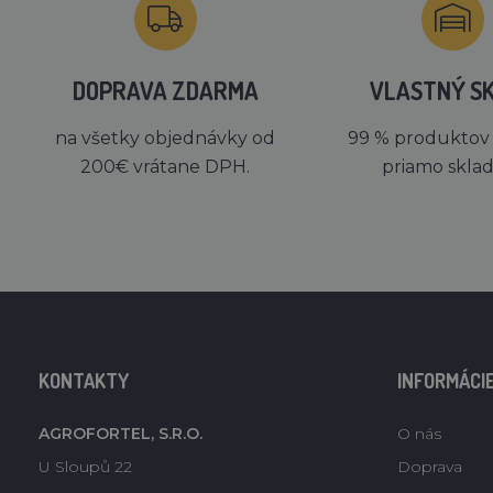
DOPRAVA ZDARMA
VLASTNÝ S
na všetky objednávky od
99 % produktov
200€ vrátane DPH.
priamo skla
KONTAKTY
INFORMÁCI
AGROFORTEL, S.R.O.
O nás
U Sloupů 22
Doprava