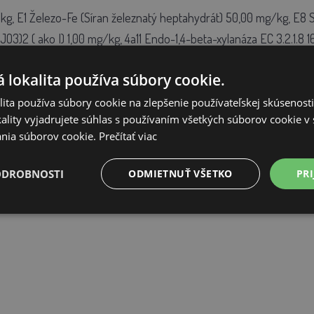
g, E1 Železo-Fe (Síran železnatý heptahydrát) 50,00 mg/kg, E8 
3)2 ( ako I) 1,00 mg/kg, 4a11 Endo-1,4-beta-xylanáza EC 3.2.1.8 1
 lokalita používa súbory cookie.
ita používa súbory cookie na zlepšenie používateľskej skúsenost
ality vyjadrujete súhlas s používaním všetkých súborov cookie v 
nia súborov cookie.
Prečítať viac
ODROBNOSTI
ODMIETNUŤ VŠETKO
PRI