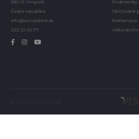
385 01 Vimperk
Podmienky 
Česká republika
Obchodné 
info@lacneliahne.sk
Reklamacie -
022 22 05 171
Velkoobcho
© 2026 LacnéLiahne.sk