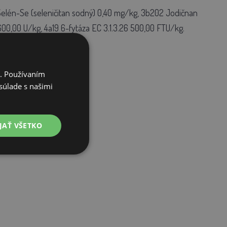
Selén-Se (seleničitan sodný) 0,40 mg/kg, 3b202 Jodičnan
600,00 U/kg, 4a19 6-fytáza EC 3.1.3.26 500,00 FTU/kg.
i. Používaním
súlade s našimi
JAŤ VŠETKO