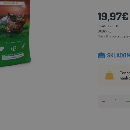
19,97€
16,24€ BEZ DPH
0,80€/KG
Najnižšia cena za posl
SKLADO
Tento
naňho