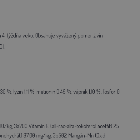
 4. týždňa veku. Obsahuje vyvážený pomer živín
DI.
 %, lyzín 1,11 %, metionín 0,49 %, vápnik 1,10 %, fosfor 0
U/kg, 3a700 Vitamín E (all-rac-alfa-tokoferol acetát) 25
monohydrát) 87,00 mg/kg, 3b502 Mangán-Mn (Oxid