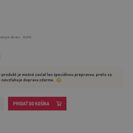
edných 30 dní - 19,97€
M
 produkt je možné zaslať len špeciálnou prepravou, preto sa
 nevzťahuje doprava zdarma.
PRIDAŤ DO KOŠÍKA