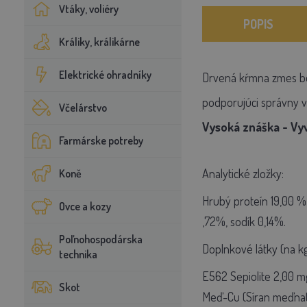
Vtáky, voliéry
POPIS
Králiky, králikárne
Elektrické ohradníky
Drvená kŕmna zmes bez
podporujúci správny v
Včelárstvo
Vysoká znáška - Vyv
Farmárske potreby
Analytické zložky:
Koně
Hrubý proteín 19,00 %,
Ovce a kozy
,72%, sodík 0,14%.
Poľnohospodárska
Doplnkové látky (na kg
technika
E562 Sepiolite 2,00 mg
Skot
Meď-Cu (Síran meďnat