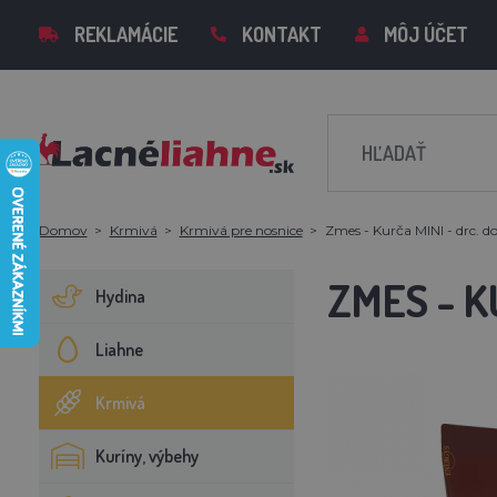
REKLAMÁCIE
KONTAKT
MÔJ ÚČET
Domov
Krmivá
Krmivá pre nosnice
Zmes - Kurča MINI - drc. d
ZMES - K
Hydina
Liahne
Krmivá
Kuríny, výbehy