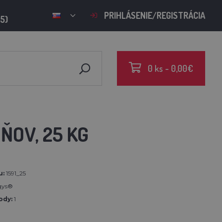
PRIHLÁSENIE/REGISTRÁCIA
15)
0 ks - 0,00€
DŇOV, 25 KG
u:
1591_25
gys®
ody:
1