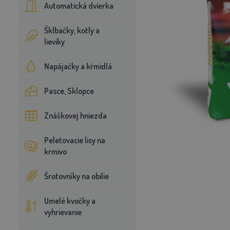
Automatická dvierka
Šklbačky, kotly a
lieviky
Napájačky a kŕmidlá
Pasce, Sklopce
Znáškovej hniezda
Peletovacie lisy na
krmivo
Šrotovníky na obilie
Umelé kvočky a
vyhrievanie