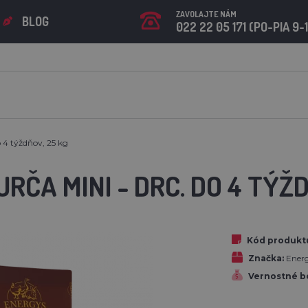
ZAVOLAJTE NÁM
BLOG
022 22 05 171 (PO-PIA 9-
o 4 týždňov, 25 kg
URČA MINI - DRC. DO 4 TÝŽ
Kód produkt
Značka:
Ener
Vernostné b