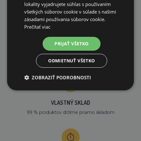
PREČO NAKUPOVAŤ U NÁS?
lokality vyjadrujete súhlas s používaním
všetkých súborov cookie v súlade s našimi
zásadami používania súborov cookie.
Prečítať viac
PRIJAŤ VŠETKO
DOPRAVA ZDARMA
na všetky objednávky od 200€ vrátane DPH.
ODMIETNUŤ VŠETKO
ZOBRAZIŤ PODROBNOSTI
VLASTNÝ SKLAD
99 % produktov držíme priamo skladom