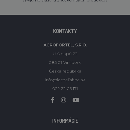
vyvíjame vlastnú značku našich produktov
KONTAKTY
AGROFORTEL, S.R.O.
U Sloupů 22
385 01 Vimperk
Česká republika
info@lacneliahne.sk
022 22 05 171
INFORMÁCIE