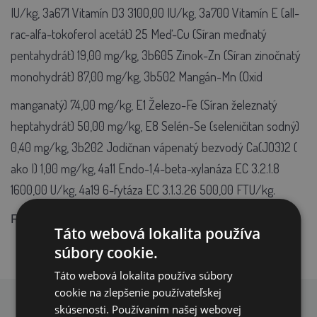
IU/kg, 3a671 Vitamín D3 3100,00 IU/kg, 3a700 Vitamín E (all-
rac-alfa-tokoferol acetát) 25 Meď-Cu (Síran meďnatý
pentahydrát) 19,00 mg/kg, 3b605 Zinok-Zn (Síran zinočnatý
monohydrát) 87,00 mg/kg, 3b502 Mangán-Mn (Oxid
manganatý) 74,00 mg/kg, E1 Železo-Fe (Síran železnatý
heptahydrát) 50,00 mg/kg, E8 Selén-Se (seleničitan sodný)
0,40 mg/kg, 3b202 Jodičnan vápenatý bezvodý Ca(JO3)2 (
ako I) 1,00 mg/kg, 4a11 Endo-1,4-beta-xylanáza EC 3.2.1.8
1600,00 U/kg, 4a19 6-fytáza EC 3.1.3.26 500,00 FTU/kg.
drvená
Forma:
Táto webová lokalita používa
súbory cookie.
Táto webová lokalita používa súbory
cookie na zlepšenie používateľskej
skúsenosti. Používaním našej webovej