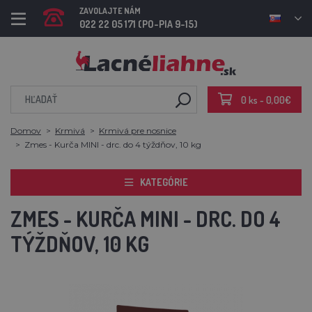
ZAVOLAJTE NÁM
022 22 05 171 (PO-PIA 9-15)
0 ks - 0,00€
Domov
Krmivá
Krmivá pre nosnice
Zmes - Kurča MINI - drc. do 4 týždňov, 10 kg
KATEGÓRIE
ZMES - KURČA MINI - DRC. DO 4
TÝŽDŇOV, 10 KG