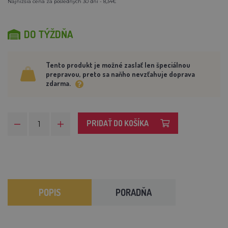
Najnižšia cena za posledných 30 dní - 8,34€
DO TÝŽDŇA
Tento produkt je možné zaslať len špeciálnou
prepravou, preto sa naňho nevzťahuje doprava
zdarma.
PRIDAŤ DO KOŠÍKA
POPIS
PORADŇA