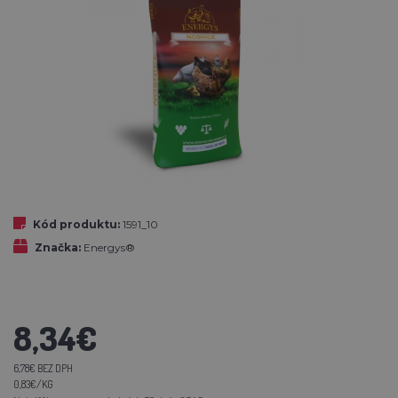
Kód produktu:
1591_10
Značka:
Energys®
8,34€
6,78€ BEZ DPH
0,83€/KG