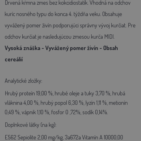
Drvená kŕmna zmes bez kokcidiostatík. Vhodná na odchov
kuríc nosného typu do konca 4. týždňa veku. Obsahuje
vyvážený pomer živín podporujúci správny vývoj kurčiat. Pre
odchov kurčiat je nasledujúcou zmesou kurča MIDI.
Vysoká znáška - Vyvážený pomer živín - Obsah
cereálií
Analytické zložky:
Hrubý proteín 19,00 %, hrubé oleje a tuky 3,70 %, hrubá
vláknina 4,00 %, hrubý popol 6,30 %, lyzín 1,11 %, metionín
0,49 %, vápnik 1,10 %, fosfor 0 ,72%, sodík 0,14%.
Doplnkové látky (na kg):
E562 Sepiolite 2,00 mg/kg, 3a672a Vitamín A 10000,00