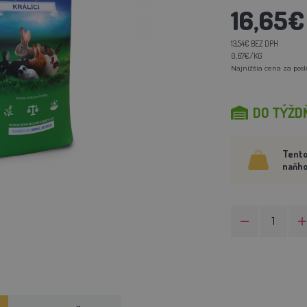
16,65€
13,54€ BEZ DPH
0,67€/KG
Najnižšia cena za posl
DO TÝŽD
Tento
naňho