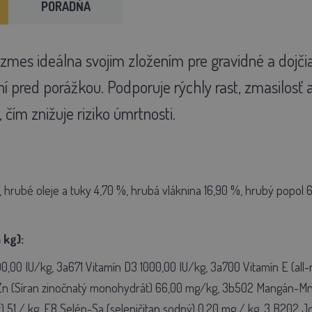
PORADŇA
mes ideálna svojim zložením pre gravidné a dojčia
í pred porážkou. Podporuje rýchly rast, zmasilosť
 čím znižuje riziko úmrtnosti.
 hrubé oleje a tuky 4,70 %, hrubá vláknina 16,90 %, hrubý popol 6
 kg):
,00 IU/kg, 3a671 Vitamín D3 1000,00 IU/kg, 3a700 Vitamín E (all-
n (Síran zinočnatý monohydrát) 66,00 mg/kg, 3b502 Mangán-Mn (
 51 / kg, E8 Selén-Sa (seleničitan sodný) 0,20 mg / kg, 3
B202 Jo