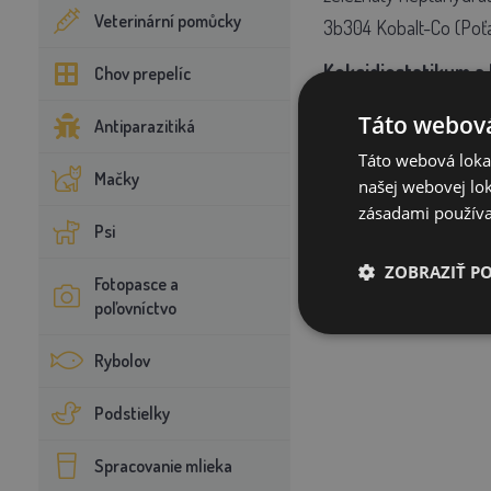
Veterinární pomůcky
3b304 Kobalt-Co (Poťa
Kokcidiostatikum a
Chov prepelíc
E771 Diklazuril 1,00 mg
Táto webová
Antiparazitiká
granule –
Táto webová lokal
Forma:
Mačky
našej webovej lok
zásadami používa
Psi
ZOBRAZIŤ P
Fotopasce a
poľovníctvo
Rybolov
Podstielky
Spracovanie mlieka