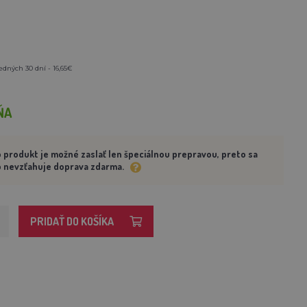
edných 30 dní - 16,65€
ŇA
 produkt je možné zaslať len špeciálnou prepravou, preto sa
 nevzťahuje doprava zdarma.
PRIDAŤ DO KOŠÍKA