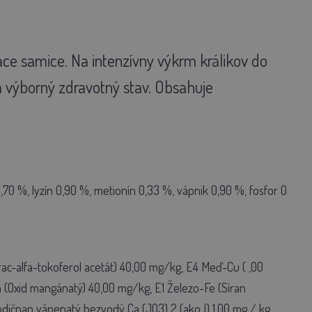
ce samice. Na intenzívny výkrm králikov do
 a výborný zdravotný stav. Obsahuje
,70 %, lyzín 0,90 %, metionín 0,33 %, vápnik 0,90 %, fosfor 0
rac-alfa-tokoferol acetát) 40,00 mg/kg, E4 Meď-Cu ( ,00
Oxid mangánatý) 40,00 mg/kg, E1 Železo-Fe (Síran
dičnan vápenatý bezvodý Ca (JO3) 2 (ako I) 1,00 mg / kg