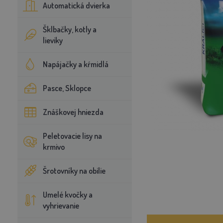
Automatická dvierka
Šklbačky, kotly a
lieviky
Napájačky a kŕmidlá
Pasce, Sklopce
Znáškovej hniezda
Peletovacie lisy na
krmivo
Šrotovníky na obilie
Umelé kvočky a
vyhrievanie