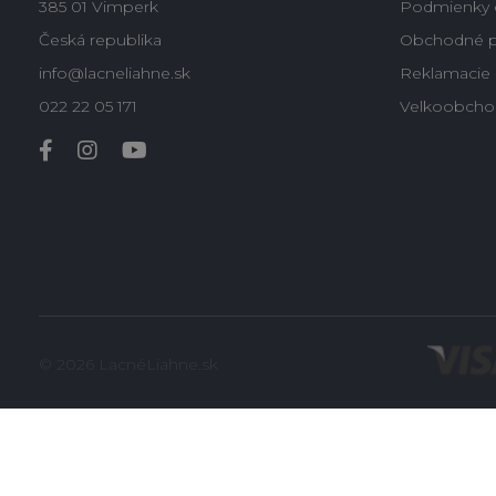
385 01 Vimperk
Podmienky 
Česká republika
Obchodné 
info@lacneliahne.sk
Reklamacie -
022 22 05 171
Velkoobcho
© 2026 LacnéLiahne.sk