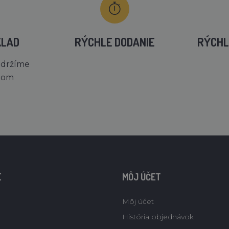
KLAD
RÝCHLE DODANIE
RÝCHL
 držíme
dom
E
MÔJ ÚČET
Môj účet
História objednávok