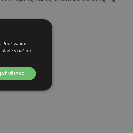
i. Používaním
súlade s našimi
JAŤ VŠETKO