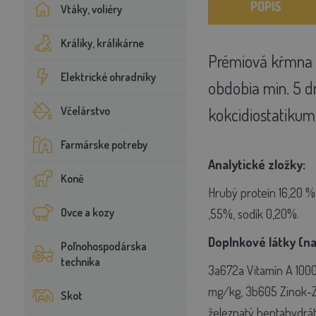
POPIS
Vtáky, voliéry
Králiky, králikárne
Prémiová kŕmna z
Elektrické ohradníky
obdobia min. 5 dn
Včelárstvo
kokcidiostatikum,
Farmárske potreby
Analytické zložky:
Koně
Hrubý proteín 16,20 %,
Ovce a kozy
,55%, sodík 0,20%.
Doplnkové látky (na
Poľnohospodárska
technika
3a672a Vitamín A 10000
mg/kg, 3b605 Zinok-Z
Skot
železnatý heptahydrát)