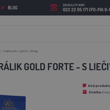
ZAVOLAJTE NÁM
BLOG
022 22 05 171 (PO-PIA 9-
 s liečivom, výkrm, 25 kg
RÁLIK GOLD FORTE - S LIEČ
Kód produkt
Značka:
Ener