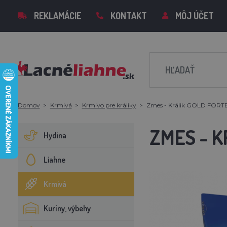
REKLAMÁCIE
KONTAKT
MÔJ ÚČET
Domov
Krmivá
Krmivo pre králiky
Zmes - Králik GOLD FORTE -
ZMES - K
Hydina
Liahne
Krmivá
Kuríny, výbehy