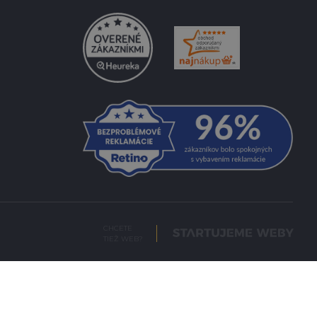
CHCETE
TIEŽ WEB?