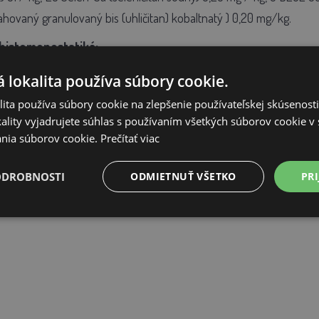
hovaný granulovaný bis (uhličitan) kobaltnatý ) 0,20 mg/kg.
 histomonostatiká:
/kg, 51775 Diclazuril 1,00 mg/
kg
 lokalita používa súbory cookie.
 3,2 mm
ita používa súbory cookie na zlepšenie používateľskej skúsenost
ality vyjadrujete súhlas s používaním všetkých súborov cookie v 
nia súborov cookie.
Prečítať viac
ODROBNOSTI
ODMIETNUŤ VŠETKO
PRI