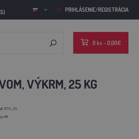
PRIHLÁSENIE/REGISTRÁCIA
15)
0 ks - 0,00€
IVOM, VÝKRM, 25 KG
u:
1574_25
gys®