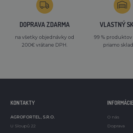
DOPRAVA ZDARMA
VLASTNÝ S
na všetky objednávky od
99 % produktov
200€ vrátane DPH.
priamo skla
KONTAKTY
INFORMÁCI
AGROFORTEL, S.R.O.
O nás
U Sloupů 22
Doprava