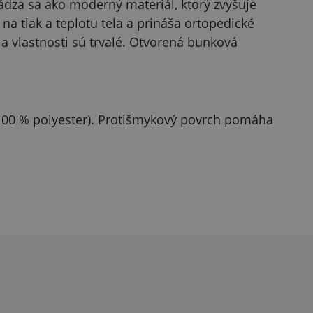
ádza sa ako moderný materiál, ktorý zvyšuje
a tlak a teplotu tela a prináša ortopedické
 a vlastnosti sú trvalé. Otvorená bunková
 (100 % polyester). Protišmykový povrch pomáha