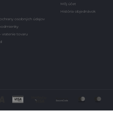
Môj účet
História objednávok
ochrany osobných údajov
podmienky
 vratenie tovaru
d