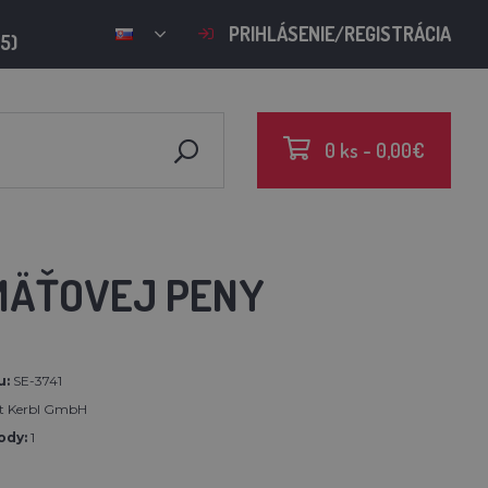
PRIHLÁSENIE/REGISTRÁCIA
15)
0 ks - 0,00€
MÄŤOVEJ PENY
u:
SE-3741
rt Kerbl GmbH
ody:
1