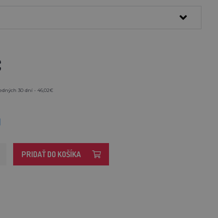
€
edných 30 dní - 46,02€
M
PRIDAŤ DO KOŠÍKA