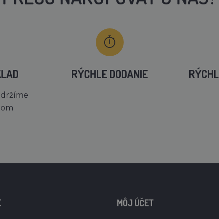
KLAD
RÝCHLE DODANIE
RÝCHL
 držíme
dom
E
MÔJ ÚČET