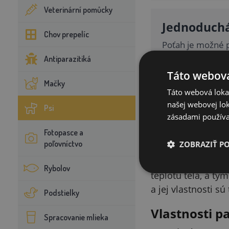
Veterinární pomůcky
Jednoduchá
Chov prepelíc
Poťah je možné p
Antiparazitiká
Táto webová
Mačky
Táto webová lokal
našej webovej lok
Psi
zásadami používa
Popis
Fotopasce a
poľovníctvo
ZOBRAZIŤ P
Pamäťová pena (oz
zvyšuje úžitkovú 
Rybolov
teplotu tela, a tý
a jej vlastnosti 
Podstielky
Vlastnosti p
Spracovanie mlieka