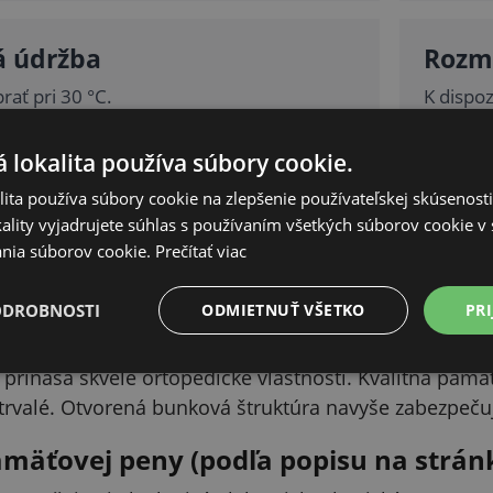
 údržba
Rozm
rať pri 30 °C.
K dispoz
 lokalita používa súbory cookie.
PODROBNÝ POPIS
ita používa súbory cookie na zlepšenie používateľskej skúsenost
Skryť
ality vyjadrujete súhlas s používaním všetkých súborov cookie v 
nia súborov cookie.
Prečítať viac
ODROBNOSTI
ODMIETNUŤ VŠETKO
PRI
načovaná aj ako lenivá alebo viskoelastická pena) je 
hodnotu matracov z polyuretánových studených pien. 
m prináša skvelé ortopedické vlastnosti. Kvalitná pam
sú trvalé. Otvorená bunková štruktúra navyše zabezpeč
amäťovej peny (podľa popisu na strán