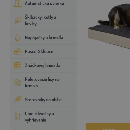
Automatická dvierka
Šklbačky, kotly a
lieviky
Napájačky a kŕmidlá
Pasce, Sklopce
Znáškovej hniezda
Peletovacie lisy na
krmivo
Šrotovníky na obilie
Umelé kvočky a
vyhrievanie