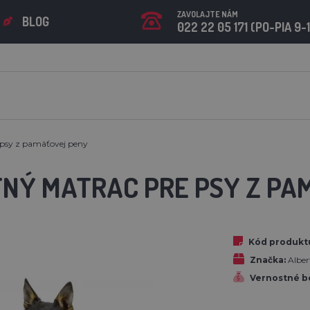
ZAVOLAJTE NÁM
BLOG
022 22 05 171 (PO-PIA 9-
psy z pamäťovej peny
NÝ MATRAC PRE PSY Z PA
Kód produkt
Značka:
Albe
Vernostné b