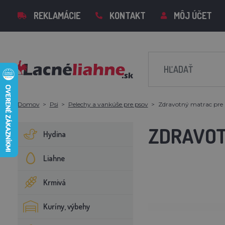
REKLAMÁCIE
KONTAKT
MÔJ ÚČET
Domov
Psi
Pelechy a vankúše pre psov
Zdravotný matrac pre 
ZDRAVOT
Hydina
Liahne
Krmivá
Kuríny, výbehy