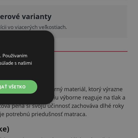
erové varianty
ícii vo viacerých veľkostiach.
i. Používaním
súlade s našimi
JAŤ VŠETKO
relatívne nový, moderný materiál, ktorý výrazne
Vďaka svojmu zloženiu výborne reaguje na tlak a
äťová pena si svoju účinnosť zachováva dlhé roky
uje potrebnú priedušnosť matraca.
ke)