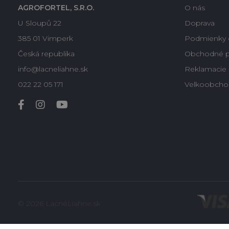
AGROFORTEL, S.R.O.
O nás
U Sloupů 22
Doprava
385 01 Vimperk
Podmienky 
Česká republika
Obchodné 
info@lacneliahne.sk
Reklamacie -
022 22 05 171
Velkoobcho
© 2026 LacnéLiahne.sk