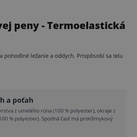
vej peny
- Termoelastická
a pohodlné ležanie a oddych. Prispôsobí sa telu
h a poťah
vrstva z umelého rúna (100 % polyester), okraje z
(100 % polyester). Spodná časť má protišmykový