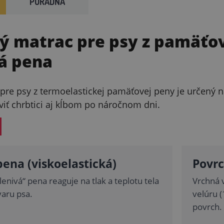
PORADŇA
ý matrac pre psy z pamäťo
á pena
pre psy z termoelastickej pamäťovej peny je určený n
iť chrbtici aj kĺbom po náročnom dni.
ena (viskoelastická)
Povrc
enivá“ pena reaguje na tlak a teplotu tela
Vrchná 
varu psa.
velúru 
povrch.