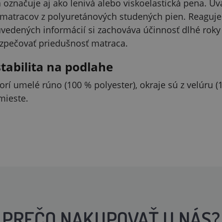
označuje aj ako lenivá alebo viskoelastická pena. Uv
matracov z polyuretánových studených pien. Reaguje n
uvedených informácií si zachováva účinnosť dlhé roky
zpečovať priedušnosť matraca.
stabilita na podlahe
orí umelé rúno (100 % polyester), okraje sú z velúru
mieste.
PREČO NAKUPOVAŤ U NÁS?