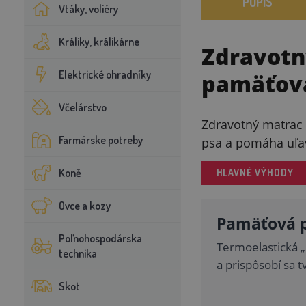
POPIS
Vtáky, voliéry
Králiky, králikárne
Zdravotn
Elektrické ohradníky
pamäťov
Včelárstvo
Zdravotný matrac 
Farmárske potreby
psa a pomáha uľav
Koně
HLAVNÉ VÝHODY
Ovce a kozy
Pamäťová p
Poľnohospodárska
Termoelastická „l
technika
a prispôsobí sa t
Skot