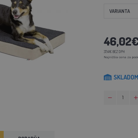
VARIANTA
46,02
37,41€ BEZ DPH
Najnižšia cena za posl
SKLADO