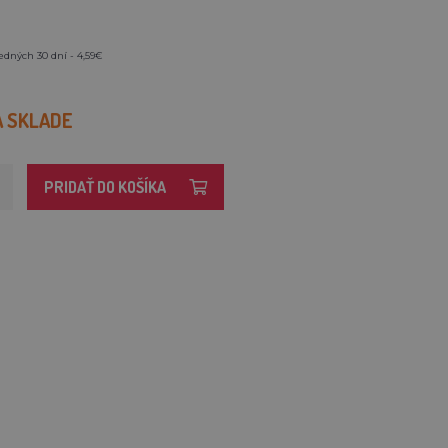
edných 30 dní - 4,59€
A SKLADE
PRIDAŤ DO KOŠÍKA