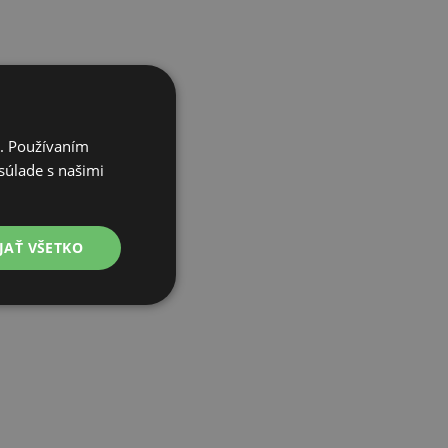
i. Používaním
súlade s našimi
JAŤ VŠETKO