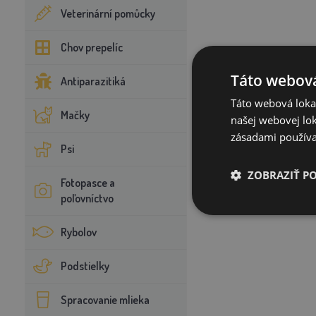
Veterinární pomůcky
Chov prepelíc
Táto webová
Antiparazitiká
Táto webová lokal
Mačky
našej webovej lok
zásadami používa
Psi
ZOBRAZIŤ P
Fotopasce a
poľovníctvo
Rybolov
Podstielky
Spracovanie mlieka