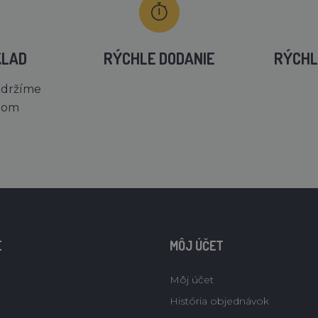
KLAD
RÝCHLE DODANIE
RÝCHL
 držíme
dom
E
MÔJ ÚČET
Môj účet
História objednávok