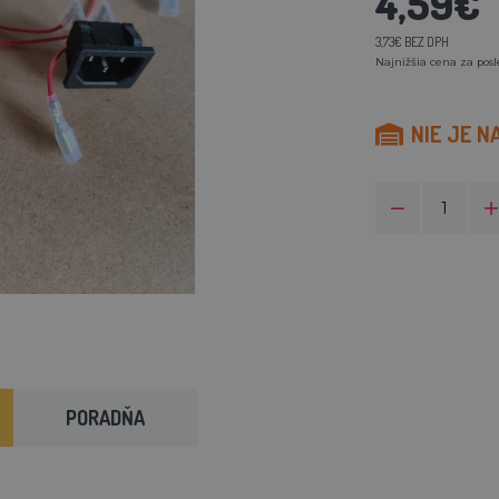
4,59€
3,73€ BEZ DPH
Najnižšia cena za posl
NIE JE N
PORADŇA