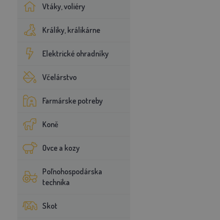
Vtáky, voliéry
Králiky, králikárne
Elektrické ohradníky
Včelárstvo
Farmárske potreby
Koně
Ovce a kozy
Poľnohospodárska
technika
Skot