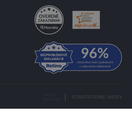
CHCETE
TIEŽ WEB?