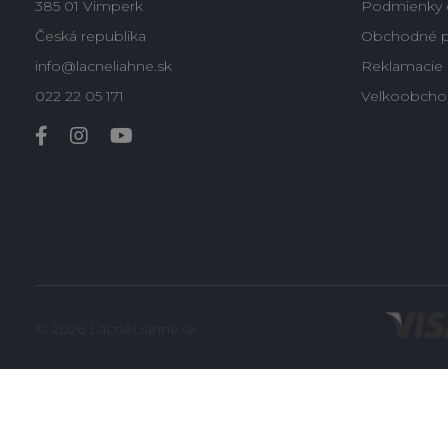
385 01 Vimperk
Podmienky 
Česká republika
Obchodné 
info@lacneliahne.sk
Reklamacie -
022 22 05 171
Velkoobcho
© 2026 LacnéLiahne.sk