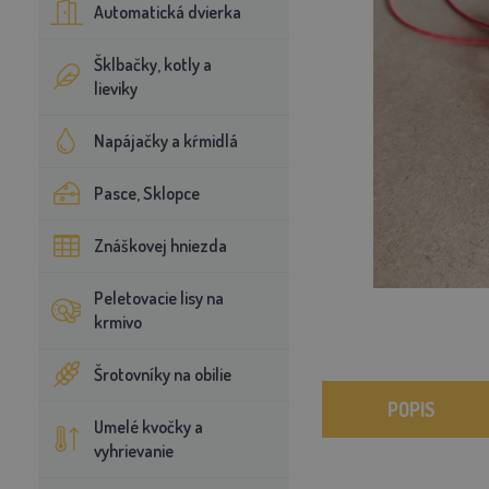
Automatická dvierka
Šklbačky, kotly a
lieviky
Napájačky a kŕmidlá
Pasce, Sklopce
Znáškovej hniezda
Peletovacie lisy na
krmivo
Šrotovníky na obilie
POPIS
Umelé kvočky a
vyhrievanie