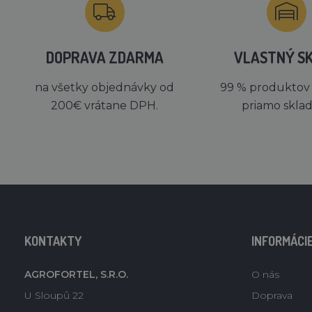
DOPRAVA ZDARMA
VLASTNÝ S
na všetky objednávky od
99 % produktov
200€ vrátane DPH.
priamo skla
KONTAKTY
INFORMÁCI
AGROFORTEL, S.R.O.
O nás
U Sloupů 22
Doprava