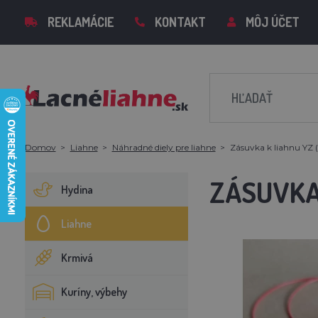
REKLAMÁCIE
KONTAKT
MÔJ ÚČET
Domov
Liahne
Náhradné diely pre liahne
Zásuvka k liahnu YZ (
ZÁSUVKA 
Hydina
Liahne
Krmivá
Kuríny, výbehy