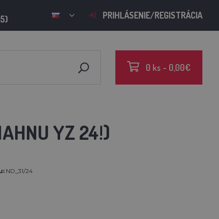
PRIHLÁSENIE/REGISTRÁCIA
15)
0 ks - 0,00€
IAHNU YZ 24!)
u:
ND_31/24