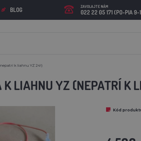
ZAVOLAJTE NÁM
BLOG
022 22 05 171 (PO-PIA 9-
nepatrí k liahnu YZ 24!)
K LIAHNU YZ (NEPATRÍ K L
Kód produkt