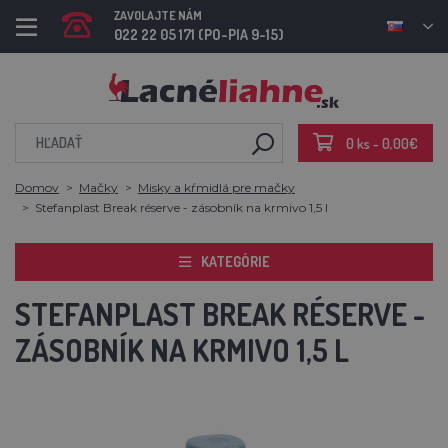
ZAVOLAJTE NÁM
022 22 05 171 (PO-PIA 9-15)
0 ks - 0,00€
Domov
Mačky
Misky a kŕmidlá pre mačky
Stefanplast Break réserve - zásobník na krmivo 1,5 l
KATEGÓRIE
STEFANPLAST BREAK RÉSERVE -
ZÁSOBNÍK NA KRMIVO 1,5 L