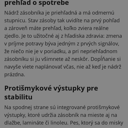
prehľad o spotrebe
Nádrž zásobníka je priehľadná a má odmernú
stupnicu. Stav zásoby tak uvidíte na prvý pohľad
a zároveň máte prehľad, koľko zviera reálne
zjedlo. Je to užitočné aj z hľadiska zdravia: zmena
v príjme potravy býva jedným z prvých signálov,
že niečo nie je v poriadku, a pri nepriehľadnom
zásobníku si ju všimnete až neskôr. Dopĺňanie si
navyše viete naplánovať včas, nie až keď je nádrž
prázdna.
Protišmykové výstupky pre
stabilitu
Na spodnej strane sú integrované protišmykové
výstupky, ktoré udržia zásobník na mieste aj na
dlažbe, lamináte či linoleu. Pes, ktorý sa do misky