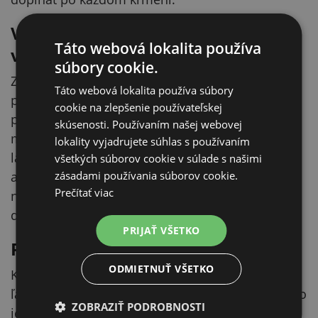
Vysokohustotný polyetylén
Táto webová lokalita používa
vhodný na kontakt s potravinami
súbory cookie.
Zásobník je vyrobený z vysokohustotného
Táto webová lokalita používa súbory
polyetylénu certifikovaného na kontakt s
cookie na zlepšenie používateľskej
potravinami. Materiál nenasáva pachy ani
skúsenosti. Používaním našej webovej
mastnotu z granúl, neuvoľňuje do krmiva žiadne
lokality vyjadrujete súhlas s používaním
látky a zvládne každodenné používanie bez toho,
všetkých súborov cookie v súlade s našimi
zásadami používania súborov cookie.
aby krehol alebo sa deformoval. Práve pri
Prečítať viac
nádobe, v ktorej krmivo zostáva dlhší čas, je to
dôležitejšie než pri obyčajnej miske.
PRIJAŤ VŠETKO
Rýchle a jednoduché čistenie
ODMIETNUŤ VŠETKO
Konštrukcia je prispôsobená tak, aby sa dala
ľahko rozobrať a umyť. Pri zásobníkoch na krmivo
ZOBRAZIŤ PODROBNOSTI
je to zásadné: v nádrži aj v miske sa pri dlhšom