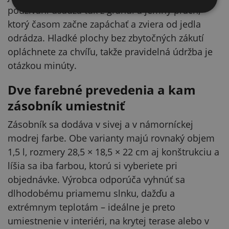
používaní usádza tuk z granúl a jemný prach,
ktorý časom začne zapáchať a zviera od jedla
odrádza. Hladké plochy bez zbytočných zákutí
opláchnete za chvíľu, takže pravidelná údržba je
otázkou minúty.
Dve farebné prevedenia a kam
zásobník umiestniť
Zásobník sa dodáva v sivej a v námorníckej
modrej farbe. Obe varianty majú rovnaký objem
1,5 l, rozmery 28,5 × 18,5 × 22 cm aj konštrukciu a
líšia sa iba farbou, ktorú si vyberiete pri
objednávke. Výrobca odporúča vyhnúť sa
dlhodobému priamemu slnku, dažďu a
extrémnym teplotám – ideálne je preto
umiestnenie v interiéri, na krytej terase alebo v