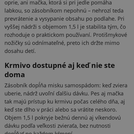
oprie, ani mačka, ktorá si pri jedle pomáha
labkou, so zásobníkom nepohnú – nehrozí teda
prevrátenie a vysypanie obsahu po podlahe. Pri
vyššej nádrži s objemom 1,5 l je stabilita tým, čo
rozhoduje o praktickom používaní. Protišmykové
nožičky sú odnímateľné, preto ich držte mimo
dosahu detí.
Krmivo dostupné aj keď nie ste
doma
Zásobník dopĺňa misku samospádom: keď zviera
uberie, nádrž uvoľní ďalšiu dávku. Pes aj mačka
tak majú prístup ku krmivu počas celého dňa, aj
keď ste dlho v práci alebo sa vrátite neskoro.
Objem 1,5 l pokryje bežnú dennú aj víkendovú
dávku podľa veľkosti zvieraťa, bez nutnosti
dopĺňať po každom kŕmení.