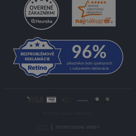
© 2026 LacnéLiahne.sk
CHCETE
TIEŽ WEB?