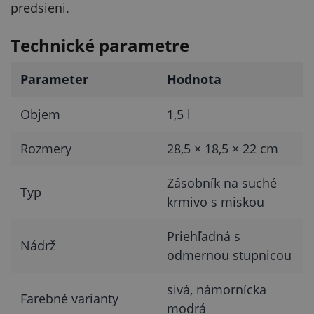
predsieni.
Technické parametre
Parameter
Hodnota
Objem
1,5 l
Rozmery
28,5 × 18,5 × 22 cm
Zásobník na suché
Typ
krmivo s miskou
Priehľadná s
Nádrž
odmernou stupnicou
sivá, námornícka
Farebné varianty
modrá