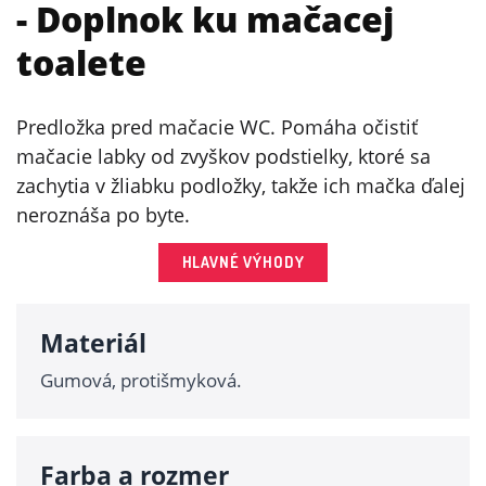
- Doplnok ku mačacej
toalete
Predložka pred mačacie WC. Pomáha očistiť
mačacie labky od zvyškov podstielky, ktoré sa
zachytia v žliabku podložky, takže ich mačka ďalej
neroznáša po byte.
HLAVNÉ VÝHODY
Materiál
Gumová, protišmyková.
Farba a rozmer