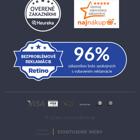
© 2026 LacnéLiahne.sk
CHCETE
TIEŽ WEB?