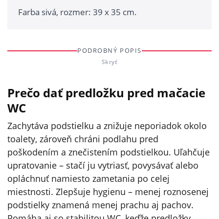
Farba sivá, rozmer: 39 x 35 cm.
PODROBNÝ POPIS
Skryť
Prečo dať predložku pred mačacie
WC
Zachytáva podstielku a znižuje neporiadok okolo
toalety, zároveň chráni podlahu pred
poškodením a znečistením podstielkou. Uľahčuje
upratovanie – stačí ju vytriasť, povysávať alebo
opláchnuť namiesto zametania po celej
miestnosti. Zlepšuje hygienu – menej roznosenej
podstielky znamená menej prachu aj pachov.
Pomáha aj so stabilitou WC, keďže predložky