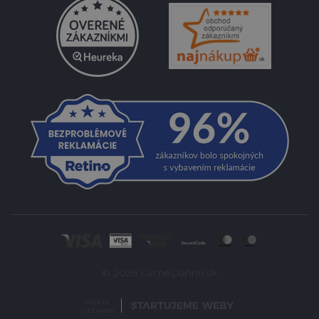
© 2026 LacnéLiahne.sk
CHCETE
TIEŽ WEB?