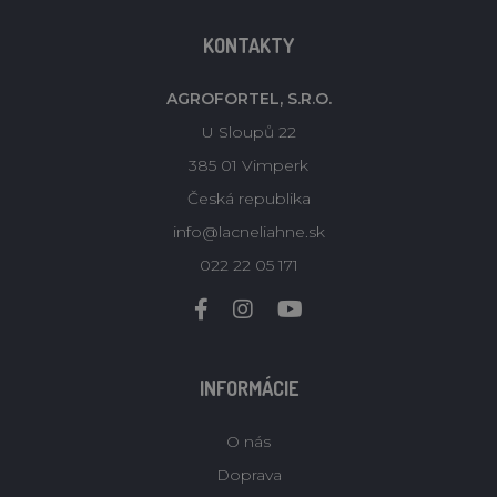
KONTAKTY
AGROFORTEL, S.R.O.
U Sloupů 22
385 01 Vimperk
Česká republika
info@lacneliahne.sk
022 22 05 171
INFORMÁCIE
O nás
Doprava