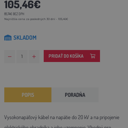
105,46€
85,74€ BEZ DPH
Najnižšia cena za posledných 30 dní - 105,46€
SKLADOM
PRIDAŤ DO KOŠÍKA
POPIS
PORADŇA
Vysokonapäťový kábel na napätie do 20 kV a na pripojenie
elektrického ohradníka a jeho uzemnenie. Vhodný pre