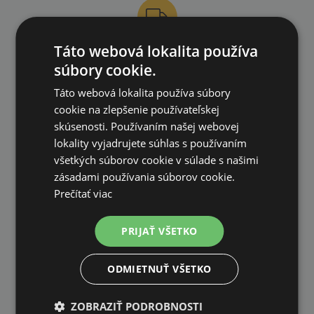
Táto webová lokalita používa
DOPRAVA ZDARMA
súbory cookie.
na všetky objednávky od 200€ vrátane DPH.
Táto webová lokalita používa súbory
cookie na zlepšenie používateľskej
skúsenosti. Používaním našej webovej
lokality vyjadrujete súhlas s používaním
všetkých súborov cookie v súlade s našimi
zásadami používania súborov cookie.
VLASTNÝ SKLAD
Prečítať viac
99 % produktov držíme priamo skladom
PRIJAŤ VŠETKO
ODMIETNUŤ VŠETKO
RÝCHLE DODANIE
ZOBRAZIŤ PODROBNOSTI