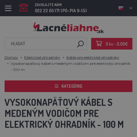
ZAVOLAJTE NÁM
022 22 05 171 (PO-PIA 9-15)
0 ks - 0,00€
Domov
Elektrické ohradníky
Káble pre elektrické ohradníky
Vysokonapäťový kábel s medeným vodičom pre elektrický ohradník
- 100 m
KATEGÓRIE
VYSOKONAPÄŤOVÝ KÁBEL S
MEDENÝM VODIČOM PRE
ELEKTRICKÝ OHRADNÍK - 100 M