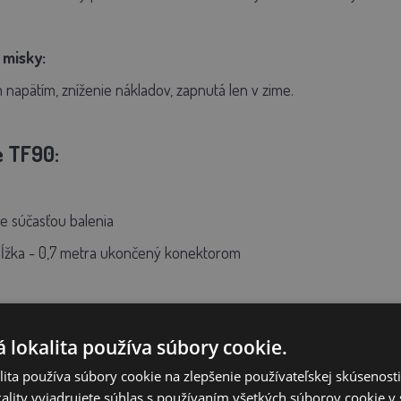
 misky:
apätím, zníženie nákladov, zapnutá len v zime.
e TF90:
je súčasťou balenia
dĺžka - 0,7 metra ukončený konektorom
 lokalita používa súbory cookie.
cna dĺžka - 5 metrov ukončený konektory
ita používa súbory cookie na zlepšenie používateľskej skúsenost
ality vyjadrujete súhlas s používaním všetkých súborov cookie v 