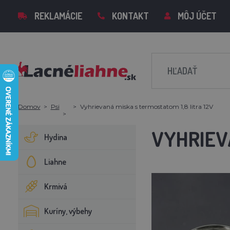
REKLAMÁCIE
KONTAKT
MÔJ ÚČET
Domov
Psi
Vyhrievaná miska s termostatom 1,8 litra 12V
VYHRIEVA
Hydina
Liahne
Krmivá
Kuríny, výbehy