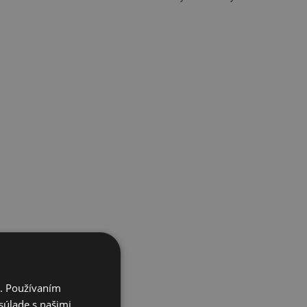
i. Používaním
súlade s našimi