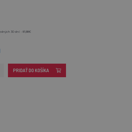
edných 30 dní - 81,88€
M
PRIDAŤ DO KOŠÍKA