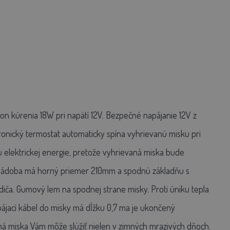
n kúrenia 18W pri napätí 12V. Bezpečné napájanie 12V z
ronický termostat automaticky spína vyhrievanú misku pri
u elektrickej energie, pretože vyhrievaná miska bude
. Nádoba má horný priemer 210mm a spodnú základňu s
a. Gumový lem na spodnej strane misky. Proti úniku tepla
pájací kábel do misky má dĺžku 0,7 ma je ukončený
ná miska Vám môže slúžiť nielen v zimných mrazivých dňoch.