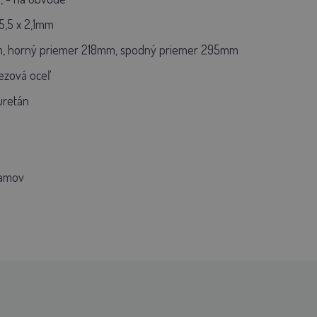
5,5 x 2,1mm
, horný priemer 218mm, spodný priemer 295mm
ezová oceľ
yuretán
ramov