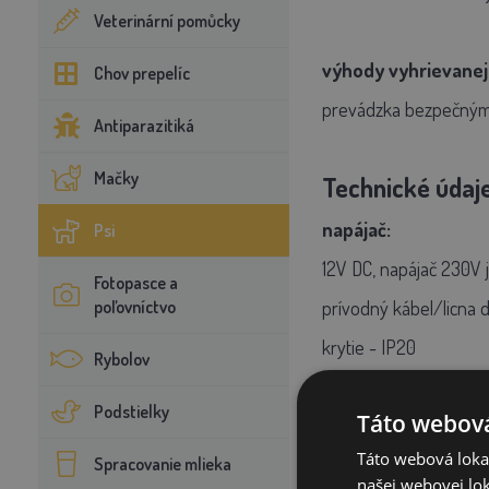
Veterinární pomůcky
výhody vyhrievanej
Chov prepelíc
prevádzka bezpečným n
Antiparazitiká
Mačky
Technické údaj
napájač:
Psi
12V DC, napájač 230V 
Fotopasce a
poľovníctvo
prívodný kábel/licna 
krytie - IP20
Rybolov
Podstielky
Táto webová
predlžovací kábel/ li
Táto webová lokal
Spracovanie mlieka
našej webovej lok