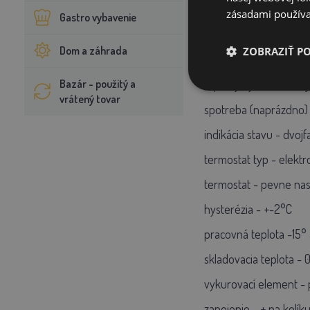
miska:
zásadami používa
Gastro vybavenie
napätie - 12V
Dom a záhrada
ZOBRAZIŤ P
objem - 1,8 litra
Bazár - použitý a
tepelný výkon celkový 
vrátený tovar
spotreba (naprázdno)
indikácia stavu - dvo
termostat typ - elektr
termostat - pevne nas
hysterézia - +-2°C
pracovná teplota -15°
skladovacia teplota - 0
vykurovací element - 
zapojenie - + na kolík