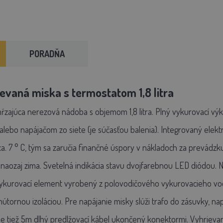
PORADŇA
evaná miska s termostatom 1,8 litra
ajúca nerezová nádoba s objemom 1,8 litra. Plný vykurovací výko
alebo napájačom zo siete (je súčasťou balenia). Integrovaný elekt
a. 7 ° C, tým sa zaručia finančné úspory v nákladoch za prevádzk
naozaj zima. Svetelná indikácia stavu dvojfarebnou LED diódou
urovací element vyrobený z polovodičového vykurovacieho vodič
útornou izoláciou. Pre napájanie misky slúži trafo do zásuvky, na
je tiež 5m dlhý predlžovací kábel ukončený konektormi. Vyhrieva