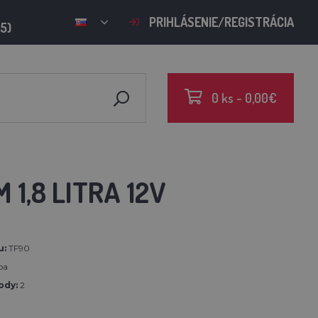
PRIHLÁSENIE/REGISTRÁCIA
15)
0 ks - 0,00€
1,8 LITRA 12V
u:
TF90
pa
ody:
2