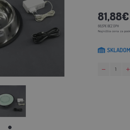
81,88€
66,57€ BEZ DPH
Najnižšia cena za posl
SKLADO