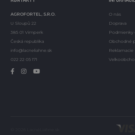
AGROFORTEL, S.R.O.
O nás
U Sloupů 22
Doprava
385 01 Vimperk
Podmienky 
Česká republika
Obchodné 
info@lacneliahne.sk
Reklamacie -
022 22 05 171
Velkoobcho
© 2026 LacnéLiahne.sk