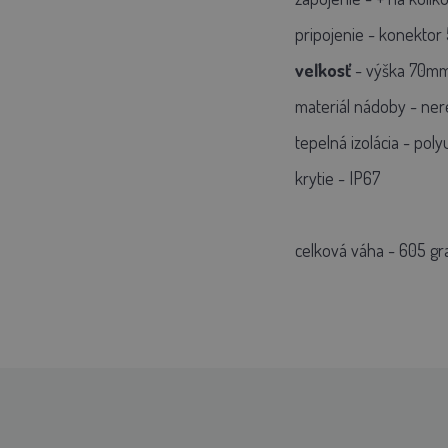
pripojenie - konektor 
veľkosť
- výška 70mm
materiál nádoby - ner
tepelná izolácia - pol
krytie - IP67
celková váha - 605 g