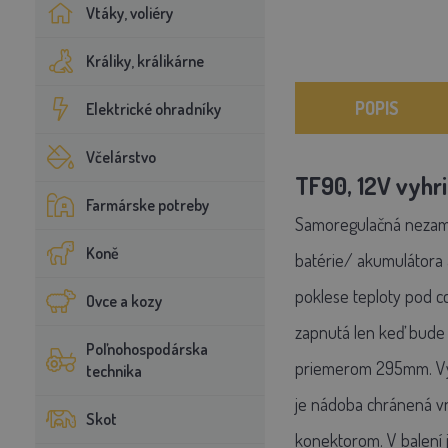
Vtáky, voliéry
Králiky, králikárne
POPIS
Elektrické ohradníky
Včelárstvo
TF90, 12V vyhri
Farmárske potreby
Samoregulačná nezamŕz
Koně
batérie/ akumulátora 
poklese teploty pod cc
Ovce a kozy
zapnutá len keď bude 
Poľnohospodárska
priemerom 295mm. Vyk
technika
je nádoba chránená vn
Skot
konektorom. V balení 