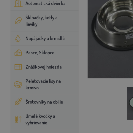
Automatická dvierka
Šklbačky, kotly a
lieviky
Napájačky a kŕmidlá
Pasce, Sklopce
Znáškovej hniezda
Peletovacie lisy na
krmivo
Šrotovníky na obilie
Umelé kvočky a
vyhrievanie