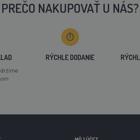
PREČO NAKUPOVAŤ U NÁS?
KLAD
RÝCHLE DODANIE
RÝCHL
 držíme
dom
E
MÔJ ÚČET