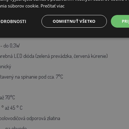
nia súborov cookie.
Prečítať viac
ODROBNOSTI
ODMIETNUŤ VŠETKO
PRI
- 18W, +-10% (1,5A)
 - do 0,3W
jfarebná LED dióda (zelená prevádzka, červená kúrenie)
onický
tavený na spínanie pod cca. 7°C
 až 70°C
 ° až 45 ° C
polovodičová odporová zliatina
u, - na obvode