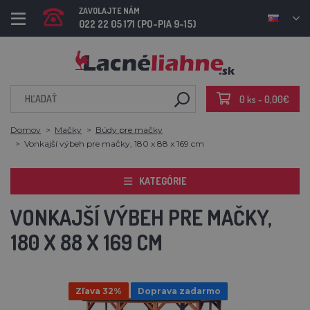
ZAVOLAJTE NÁM
022 22 05 171 (PO-PIA 9-15)
0 ks - 0,00€
Domov
Mačky
Búdy pre mačky
Vonkajší výbeh pre mačky, 180 x 88 x 169 cm
KATEGÓRIE
VONKAJŠÍ VÝBEH PRE MAČKY,
180 X 88 X 169 CM
Zľava 32%
Doprava zadarmo