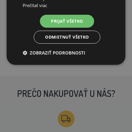
Prečítať viac
178,66€
PRIJAŤ VŠETKO
OČAKÁVAME: 31.08.
ODMIETNUŤ VŠETKO
PRIDAŤ DO KOŠÍKA
ZOBRAZIŤ PODROBNOSTI
PREČO NAKUPOVAŤ U NÁS?