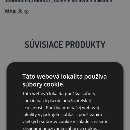
Jednoduchá montáž
,
balenie ve dvoch balíkoch
Váha:
38 kg
SÚVISIACE PRODUKTY
Táto webová lokalita používa
súbory cookie.
Táto webová lokalita používa súbory
cookie na zlepšenie používateľskej
skúsenosti. Používaním našej webovej
lokality vyjadrujete súhlas s používaním
všetkých súborov cookie v súlade s našimi
Drevená králikáreň alebo kurín ALBERTA,
zásadami používania súborov cookie.
1402x660x1200mm