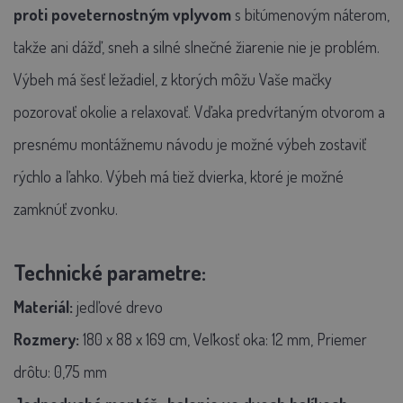
proti poveternostným vplyvom
s bitúmenovým náterom,
takže ani dážď, sneh a silné slnečné žiarenie nie je problém.
Výbeh má šesť ležadiel, z ktorých môžu Vaše mačky
pozorovať okolie a relaxovať.
Vďaka predvŕtaným otvorom a
presnému montážnemu návodu je možné výbeh zostaviť
rýchlo a ľahko. Výbeh má tiež dvierka, ktoré je možné
zamknúť zvonku.
Technické parametre:
Materiál:
jedľové drevo
Rozmery:
180 x 88 x 169 cm, Veľkosť oka: 12 mm,
Priemer
drôtu: 0,75 mm