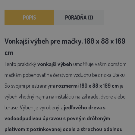
POPIS
PORADŇA (1)
Vonkajší výbeh pre mačky, 180 x 88 x 169
cm
Tento praktický
vonkajší výbeh
umožňuje vašim domácim
mačkám pobehovať na čerstvom vzduchu bez rizika úteku.
So svojimi priestrannými
rozmermi 180 x 88 x 169 cm
je
výbeh vhodný najmä na inštaláciu na záhrade, dvore alebo
terase.
Výbeh je vyrobený z
jedľového dreva s
vodoodpudivou úpravou s pevným drôteným
pletivom z pozinkovanej ocele a strechou odolnou