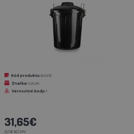
Kód produktu:
80215
Značka:
GAUN
Vernostné body:
1
31,65€
25,73€ BEZ DPH