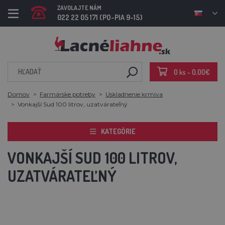
ZAVOLAJTE NÁM
022 22 05 171 (PO-PIA 9-15)
0 ks - 0,00€
Domov
Farmárske potreby
Uskladnenie krmiva
Vonkajší Sud 100 litrov, uzatvárateľný
KATEGÓRIE
VONKAJŠÍ SUD 100 LITROV,
UZATVÁRATEĽNÝ