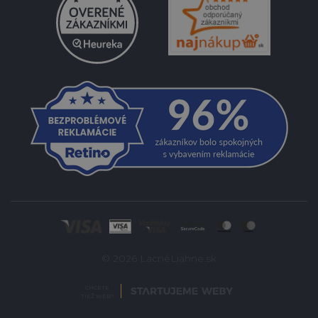
© 2026 LacnéLiahne.sk
CHCETE
TIEŽ WEB?