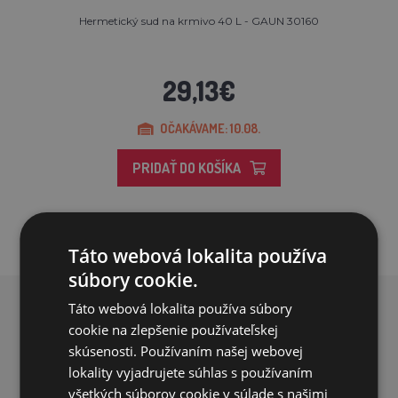
Hermetický sud na krmivo 40 L - GAUN 30160
29,13€
OČAKÁVAME: 10.08.
PRIDAŤ DO KOŠÍKA
Táto webová lokalita používa
súbory cookie.
Táto webová lokalita používa súbory
PREČO NAKUPOVAŤ U NÁS?
cookie na zlepšenie používateľskej
skúsenosti. Používaním našej webovej
lokality vyjadrujete súhlas s používaním
všetkých súborov cookie v súlade s našimi