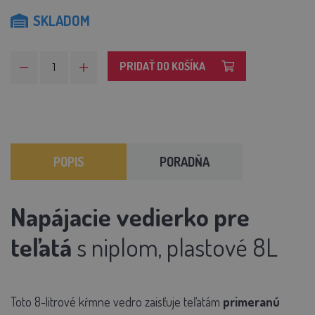
SKLADOM
PRIDAŤ DO KOŠÍKA
POPIS
PORADŇA
Napájacie vedierko pre
teľatá
s niplom, plastové 8L
Toto 8-litrové kŕmne vedro zaisťuje teľatám
primeranú