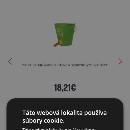
Vedierko napájacie plastové s hygienickým ventilom
18,21€
SKLADOM
Táto webová lokalita používa
PRIDAŤ DO KOŠÍKA
súbory cookie.
Táto webová lokalita používa súbory