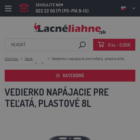
ZAVOLAJTE NÁM
022 22 05 171 (PO-PIA 9-15)
0 ks - 0,00€
Domov
Skot
Vedierko napájacie pre teľatá, plastové 8L
KATEGÓRIE
VEDIERKO NAPÁJACIE PRE
TEĽATÁ, PLASTOVÉ 8L