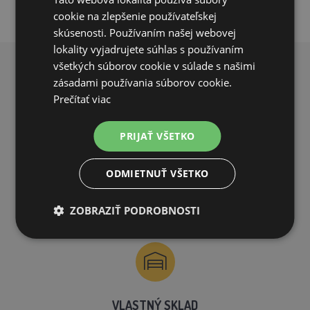
cookie na zlepšenie používateľskej
skúsenosti. Používaním našej webovej
lokality vyjadrujete súhlas s používaním
všetkých súborov cookie v súlade s našimi
PREČO NAKUPOVAŤ U NÁS?
zásadami používania súborov cookie.
Prečítať viac
PRIJAŤ VŠETKO
ODMIETNUŤ VŠETKO
DOPRAVA ZDARMA
na všetky objednávky od 200€ vrátane DPH.
ZOBRAZIŤ PODROBNOSTI
VLASTNÝ SKLAD