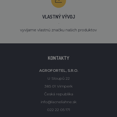
VLASTNÝ VÝVOJ
´
vyvíjame vlastnú značku našich produktov
KONTAKTY
AGROFORTEL, S.R.O.
U Sloupů 22
385 01 Vimperk
Česká republika
info@lacneliahne.sk
022 22 05 171