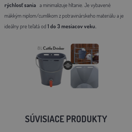
rýchlosť sania
a minimalizuje hltanie. Je vybavené
mäkkým niplom/cumlíkom
z
potravinárskeho materiálu
a je
ideálny pre teľatá od
1 do 3 mesiacov veku.
SÚVISIACE PRODUKTY