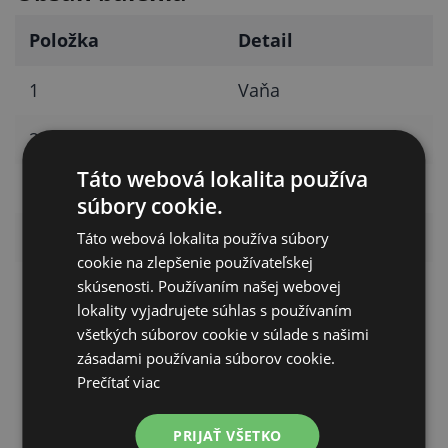
Položka
Detail
1
Vaňa
2
Výpust
Táto webová lokalita používa
3
Sitko
súbory cookie.
4
Štupeľ
Táto webová lokalita používa súbory
cookie na zlepšenie používateľskej
5
Odpadová spojka
skúsenosti. Používaním našej webovej
lokality vyjadrujete súhlas s používaním
všetkých súborov cookie v súlade s našimi
zásadami používania súborov cookie.
Prečítať viac
SÚVISIACE PRODUKTY
PRIJAŤ VŠETKO