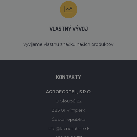
VLASTNÝ VÝVOJ
´
vyvíjame vlastnú značku našich produktov
KONTAKTY
AGROFORTEL, S.R.O.
U Sloupů 22
385 01 Vimperk
Česká republika
info@lacneliahne.sk