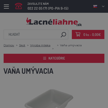
ZAVOLAJTE NÁM
022 22 05 171 (PO-PIA 9-15)
0 ks - 0,00€
Domov
Skot
Výroba mlieka
Vaňa umývacia
KATEGÓRIE
VAŇA UMÝVACIA