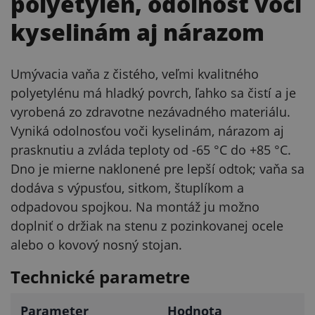
polyetylén, odolnosť voči
kyselinám aj nárazom
Umývacia vaňa z čistého, veľmi kvalitného
polyetylénu má hladký povrch, ľahko sa čistí a je
vyrobená zo zdravotne nezávadného materiálu.
Vyniká odolnosťou voči kyselinám, nárazom aj
prasknutiu a zvláda teploty od -65 °C do +85 °C.
Dno je mierne naklonené pre lepší odtok; vaňa sa
dodáva s výpusťou, sitkom, štuplíkom a
odpadovou spojkou. Na montáž ju možno
doplniť o držiak na stenu z pozinkovanej ocele
alebo o kovový nosný stojan.
Technické parametre
Parameter
Hodnota