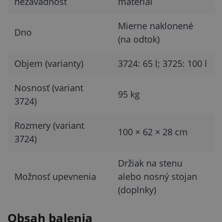
nezávadnosť
materiál
Mierne naklonené
Dno
(na odtok)
Objem (varianty)
3724: 65 l; 3725: 100 l
Nosnosť (variant
95 kg
3724)
Rozmery (variant
100 × 62 × 28 cm
3724)
Držiak na stenu
Možnosť upevnenia
alebo nosný stojan
(doplnky)
Obsah balenia