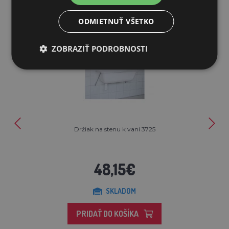
ODMIETNUŤ VŠETKO
ZOBRAZIŤ PODROBNOSTI
Držiak na stenu k vani 3725
48,15€
SKLADOM
PRIDAŤ DO KOŠÍKA