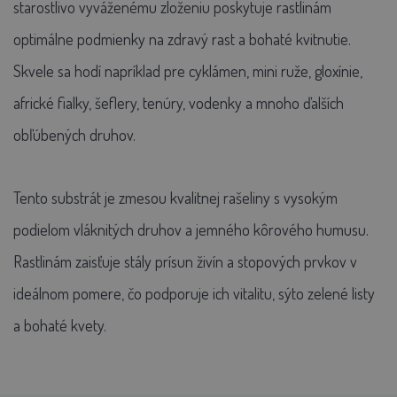
starostlivo vyváženému zloženiu poskytuje rastlinám
optimálne podmienky na zdravý rast a bohaté kvitnutie.
Skvele sa hodí napríklad pre cyklámen, mini ruže, gloxínie,
africké fialky, šeflery, tenúry, vodenky a mnoho ďalších
obľúbených druhov.
Tento substrát je zmesou kvalitnej rašeliny s vysokým
podielom vláknitých druhov a jemného kôrového humusu.
Rastlinám zaisťuje stály prísun živín a stopových prvkov v
ideálnom pomere, čo podporuje ich vitalitu, sýto zelené listy
a bohaté kvety.