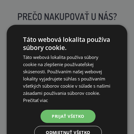
PREČO NAKUPOVAŤ U NÁS?
Táto webová lokalita používa
súbory cookie.
Táto webová lokalita používa súbory
DOPRAVA ZDARMA
cookie na zlepšenie používateľskej
na všetky objednávky od 200€ vrátane DPH.
skúsenosti. Používaním našej webovej
lokality vyjadrujete súhlas s používaním
všetkých súborov cookie v súlade s našimi
zásadami používania súborov cookie.
Prečítať viac
VLASTNÝ SKLAD
PRIJAŤ VŠETKO
99 % produktov držíme priamo skladom
ODMIETNUŤ VŠETKO