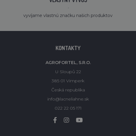
VLASTNÝ VÝVOJ
´
vyvíjame vlastnú značku našich produktov
KONTAKTY
AGROFORTEL, S.R.O.
U Sloupů 22
385 01 Vimperk
Česká republika
info@lacneliahne.sk
022 22 05 171