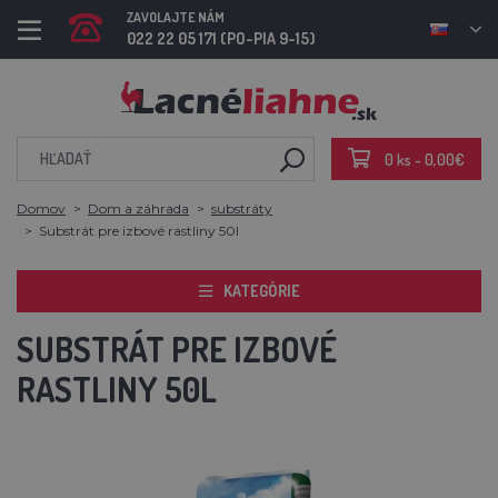
ZAVOLAJTE NÁM
022 22 05 171 (PO-PIA 9-15)
0 ks - 0,00€
Domov
Dom a záhrada
substráty
Substrát pre izbové rastliny 50l
KATEGÓRIE
SUBSTRÁT PRE IZBOVÉ
RASTLINY 50L