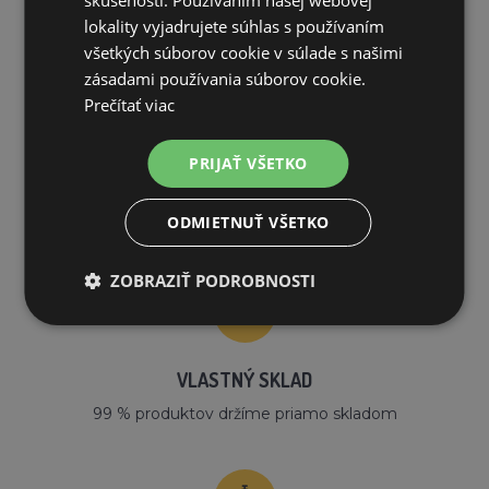
skúsenosti. Používaním našej webovej
PREČO NAKUPOVAŤ U NÁS?
lokality vyjadrujete súhlas s používaním
všetkých súborov cookie v súlade s našimi
zásadami používania súborov cookie.
Prečítať viac
PRIJAŤ VŠETKO
DOPRAVA ZDARMA
ODMIETNUŤ VŠETKO
na všetky objednávky od 200€ vrátane DPH.
ZOBRAZIŤ PODROBNOSTI
VLASTNÝ SKLAD
99 % produktov držíme priamo skladom