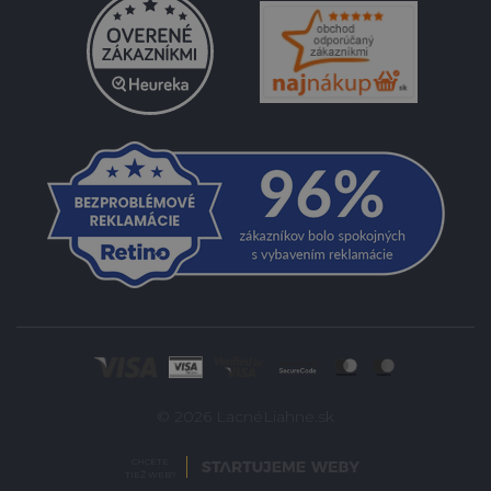
© 2026 LacnéLiahne.sk
CHCETE
TIEŽ WEB?