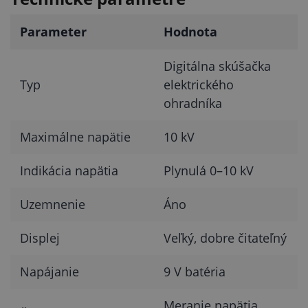
Parameter
Hodnota
Digitálna skúšačka
Typ
elektrického
ohradníka
Maximálne napätie
10 kV
Indikácia napätia
Plynulá 0–10 kV
Uzemnenie
Áno
Displej
Veľký, dobre čitateľný
Napájanie
9 V batéria
Meranie napätia