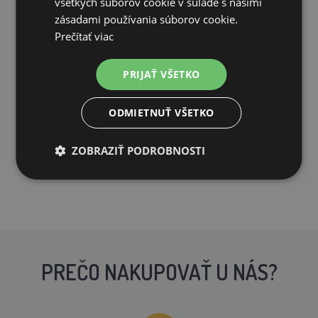
všetkých súborov cookie v súlade s našimi
zásadami používania súborov cookie.
Generátor elektrického ohradníka fencee power P40
Prečítať viac
PRIJAŤ VŠETKO
109,64€
ODMIETNUŤ VŠETKO
CENTRÁLNY SKLAD (EXPEDÍCIA 5-7 DNÍ)
PRIDAŤ DO KOŠÍKA
ZOBRAZIŤ PODROBNOSTI
PREČO NAKUPOVAŤ U NÁS?