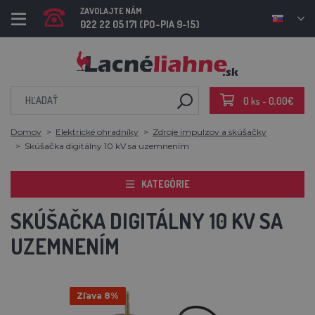
ZAVOLAJTE NÁM
022 22 05 171 (PO-PIA 9-15)
0 ks - 0,00€
Domov
Elektrické ohradníky
Zdroje impulzov a skúšačky
Skúšačka digitálny 10 kV sa uzemnením
KATEGÓRIE
SKÚŠAČKA DIGITÁLNY 10 KV SA
UZEMNENÍM
Zľava 8%