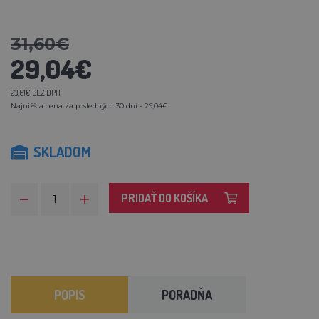
31,60€
29,04€
23,61€ BEZ DPH
Najnižšia cena za posledných 30 dní - 29,04€
SKLADOM
PRIDAŤ DO KOŠÍKA
POPIS
PORADŇA