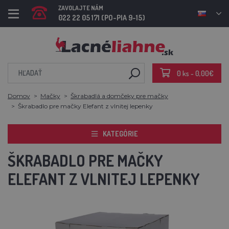
ZAVOLAJTE NÁM
022 22 05 171 (PO-PIA 9-15)
0 ks - 0,00€
Domov
Mačky
Škrabadlá a domčeky pre mačky
Škrabadlo pre mačky Elefant z vlnitej lepenky
KATEGÓRIE
ŠKRABADLO PRE MAČKY
ELEFANT Z VLNITEJ LEPENKY