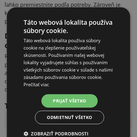
ľahko premiestnite podľa potreby. Zároveň je
konštrukcia navrhnutá tak, aby bola na bežné
používanie v domácnosti dostatočne pevná.
Táto webová lokalita používa
súbory cookie.
Domček, preliezačka aj miesto na
Táto webová lokalita používa súbory
oddych
cookie na zlepšenie používateľskej
skúsenosti. Používaním našej webovej
Rôzne vstupné a bočné otvory umožňujú mačke
lokality vyjadrujete súhlas s používaním
pohodlne vojsť dnu, preliezať sa cez domček
všetkých súborov cookie v súlade s našimi
alebo ho využiť ako pokojný úkryt. Veselý sloní
zásadami používania súborov cookie.
dizajn pôsobí hravo a pekne zapadne do
Prečítať viac
domácnosti.
PRIJAŤ VŠETKO
Technické parametre
ODMIETNUŤ VŠETKO
Parameter
Hodnota
ZOBRAZIŤ PODROBNOSTI
Materiál
Vlnitá lepenka