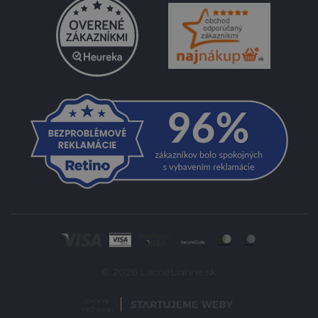
© 2026 LacnéLiahne.sk
CHCETE
TIEŽ WEB?