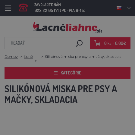
ZAVOLAJTE NÁM
022 22 05 171 (PO-PIA 9-15)
0 ks - 0,00€
Domov
Koně
Silikónová miska pre psy a mačky, skladacia
KATEGÓRIE
SILIKÓNOVÁ MISKA PRE PSY A
MAČKY, SKLADACIA