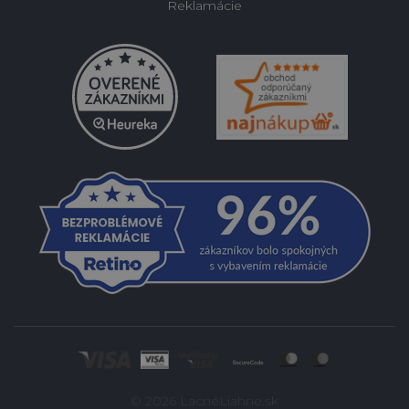
Reklamácie
© 2026 LacnéLiahne.sk