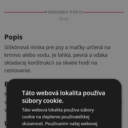
PODROBNÝ POPIS
Skryť
Popis
Silikónová miska pre psy a mačky určená na
krmivo alebo vodu. Je ľahká, pevná a vďaka
skladacej konštrukcii sa skvele hodí na
cestovanie.
Praktická na cesty
Táto webová lokalita používa
Nízka hmotnosť a možnosť zloženia z nej robia
súbory cookie.
skladný doplnok do batohu, auta alebo cestovnej
výbavy.
Táto webová lokalita používa súbory
cookie na zlepšenie používateľskej
Údržba a používanie
skúsenosti. Používaním našej webovej