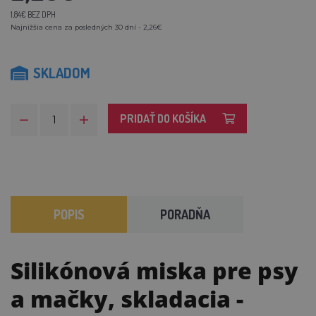
1,84€ BEZ DPH
Najnižšia cena za posledných 30 dní - 2,26€
SKLADOM
PRIDAŤ DO KOŠÍKA
POPIS
PORADŇA
Silikónová miska pre psy
a mačky, skladacia
-