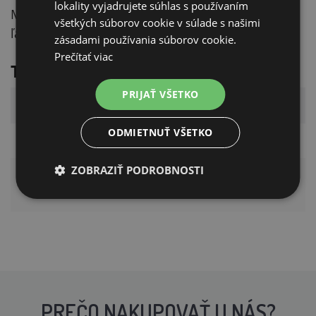
lokality vyjadrujete súhlas s používaním
Miska má protišmykový povrch a po použití ju
všetkých súborov cookie v súlade s našimi
ľahko vyčistíte.
zásadami používania súborov cookie.
Prečítať viac
Technické parametre
PRIJAŤ VŠETKO
Parameter
Hodnota
ODMIETNUŤ VŠETKO
Materiál
silikón
ZOBRAZIŤ PODROBNOSTI
250 ml, 500 ml, 1000
Objem
ml
PREČO NAKUPOVAŤ U NÁS?