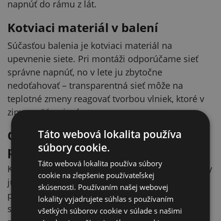
napnúť do rámu z lát.
Kotviaci materiál v balení
Súčasťou balenia je kotviaci materiál na
upevnenie siete. Pri montáži odporúčame sieť
správne napnúť, no v lete ju zbytočne
nedoťahovať – transparentná sieť môže na
teplotné zmeny reagovať tvorbou vlniek, ktoré v
zime opäť zmiznú.
Táto webová lokalita používa
Odporúčanie pre bezpečné
súbory cookie.
používanie
Táto webová lokalita používa súbory
Keďže je priehľadná sieť takmer neviditeľná, vtáky
cookie na zlepšenie používateľskej
ju môžu horšie rozoznať. Odporúčame na sieť
skúsenosti. Používaním našej webovej
pripevniť malé pásiky hliníkovej fólie alebo
lokality vyjadrujete súhlas s používaním
siluety vtákov. Mačku nenechávajte so
všetkých súborov cookie v súlade s našimi