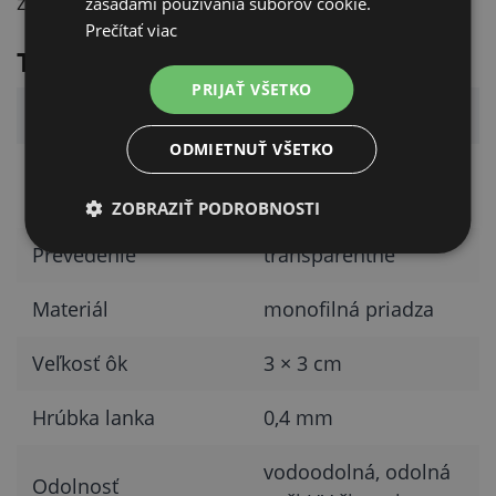
zabezpečovacou sieťou bez dozoru.
zásadami používania súborov cookie.
Prečítať viac
Technické parametre
PRIJAŤ VŠETKO
Parameter
Hodnota
ODMIETNUŤ VŠETKO
balkóny, terasy, okná,
Použitie
dvere
ZOBRAZIŤ PODROBNOSTI
Prevedenie
transparentné
Materiál
monofilná priadza
Veľkosť ôk
3 × 3 cm
Hrúbka lanka
0,4 mm
vodoodolná, odolná
Odolnosť