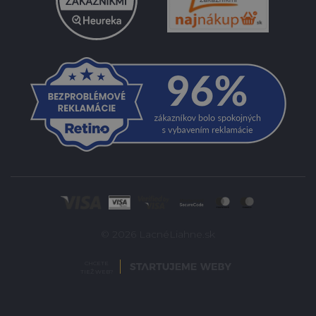
© 2026 LacnéLiahne.sk
CHCETE
TIEŽ WEB?