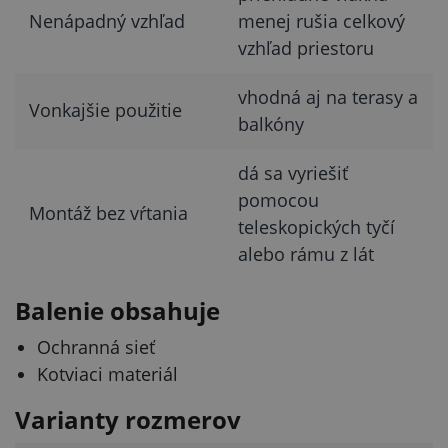
Nenápadný vzhľad
menej rušia celkový
vzhľad priestoru
vhodná aj na terasy a
Vonkajšie použitie
balkóny
dá sa vyriešiť
pomocou
Montáž bez vŕtania
teleskopických tyčí
alebo rámu z lát
Balenie obsahuje
Ochranná sieť
Kotviaci materiál
Varianty rozmerov