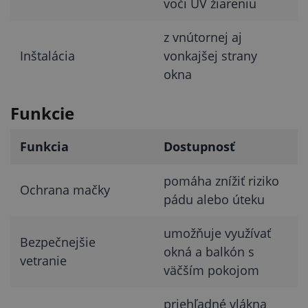
voči UV žiareniu
z vnútornej aj
Inštalácia
vonkajšej strany
okna
Funkcie
Funkcia
Dostupnosť
pomáha znížiť riziko
Ochrana mačky
pádu alebo úteku
umožňuje využívať
Bezpečnejšie
okná a balkón s
vetranie
väčším pokojom
priehľadné vlákna