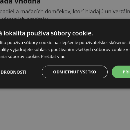
sada vhodná
abadiel a mačacích domčekov, ktorí hľadajú univerz
 vlastných predstáv.
 lokalita používa súbory cookie.
ita používa súbory cookie na zlepšenie používateľskej skúsenost
ality vyjadrujete súhlas s používaním všetkých súborov cookie v 
nia súborov cookie.
Prečítať viac
ODROBNOSTI
ODMIETNUŤ VŠETKO
PRI