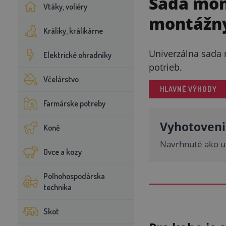
Sada mon
Vtáky, voliéry
montážny
Králiky, králikárne
Univerzálna sada 
Elektrické ohradníky
potrieb.
Včelárstvo
HLAVNÉ VÝHODY
Farmárske potreby
Vyhotoveni
Koně
Navrhnuté ako u
Ovce a kozy
Poľnohospodárska
technika
Skot