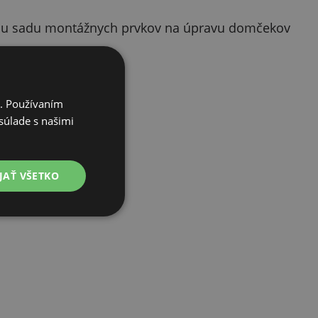
álnu sadu montážnych prvkov na úpravu domčekov
i. Používaním
súlade s našimi
JAŤ VŠETKO