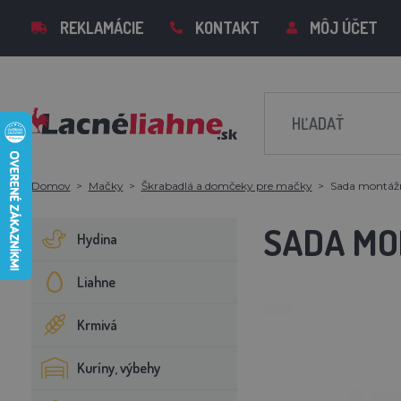
REKLAMÁCIE
KONTAKT
MÔJ ÚČET
Domov
Mačky
Škrabadlá a domčeky pre mačky
Sada montáž
SADA MO
Hydina
Liahne
Krmivá
Kuríny, výbehy