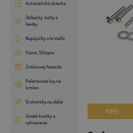
Automatická dvierka
Šklbačky, kotly a
lieviky
Napájačky a kŕmidlá
Pasce, Sklopce
Znáškovej hniezda
Peletovacie lisy na
krmivo
Šrotovníky na obilie
POPIS
Umelé kvočky a
vyhrievanie