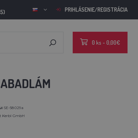
PRIHLÁSENIE/REGISTRÁCIA
15)
0 ks - 0,00€
RABADLÁM
u:
SE-58029a
rt Kerbl GmbH