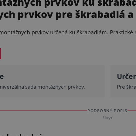
tážnych prvkov ku škraba
ch prvkov pre škrabadlá 
montážnych prvkov určená ku škrabadlám. Praktické 
e
Urče
niverzálna sada montážnych prvkov.
Pre škr
PODROBNÝ POPIS
Skryť