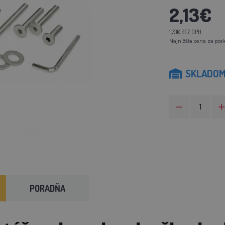
2,13€
1,73€ BEZ DPH
Najnižšia cena za posl
SKLADO
PORADŇA