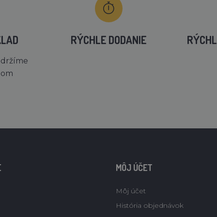
KLAD
RÝCHLE DODANIE
RÝCHL
 držíme
dom
E
MÔJ ÚČET
Môj účet
História objednávok