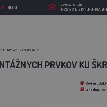
ZAVOLAJTE NÁM
BLOG
022 22 05 171 (PO-PIA 9-
nych prvkov ku škrabadlám
NTÁŽNYCH PRVKOV KU ŠK
Kód produkt
Značka:
Albe