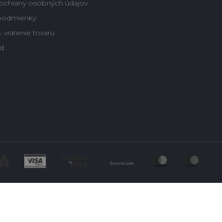
ochrany osobných údajov
podmienky
 vratenie tovaru
d