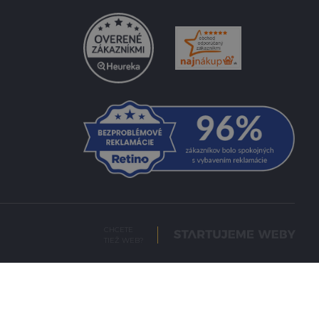
CHCETE
TIEŽ WEB?