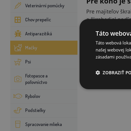
Pre koho je 
Veterinární pomůcky
Pre majiteľov škr
a škrabadiel podľa
Chov prepelíc
Táto webová
Antiparazitiká
Táto webová lokal
Mačky
našej webovej lok
zásadami používa
Psi
ZOBRAZIŤ P
Fotopasce a
poľovníctvo
Rybolov
Podstielky
Spracovanie mlieka