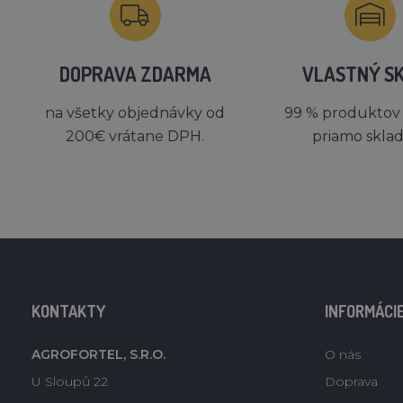
DOPRAVA ZDARMA
VLASTNÝ S
na všetky objednávky od
99 % produktov
200€ vrátane DPH.
priamo skla
KONTAKTY
INFORMÁCI
AGROFORTEL, S.R.O.
O nás
U Sloupů 22
Doprava