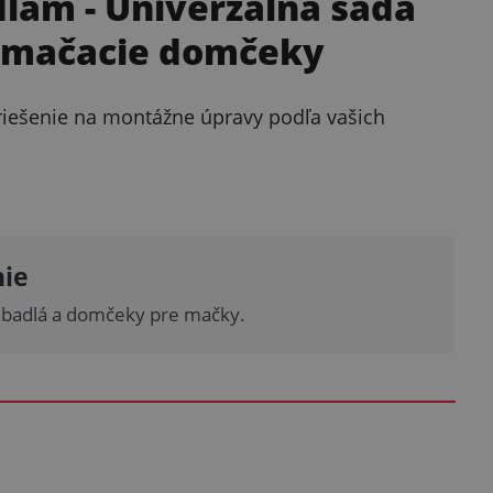
dlám
- Univerzálna sada
a mačacie domčeky
riešenie na montážne úpravy podľa vašich
nie
abadlá a domčeky pre mačky.