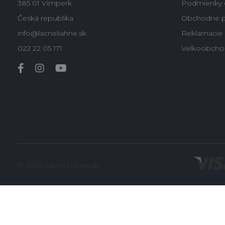
385 01 Vimperk
Podmienky 
Česká republika
Obchodné 
info@lacneliahne.sk
Reklamacie -
022 22 05 171
Velkoobcho
© 2026 LacnéLiahne.sk