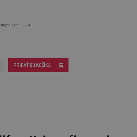
edných 30 dní - 2,13€
M
PRIDAŤ DO KOŠÍKA