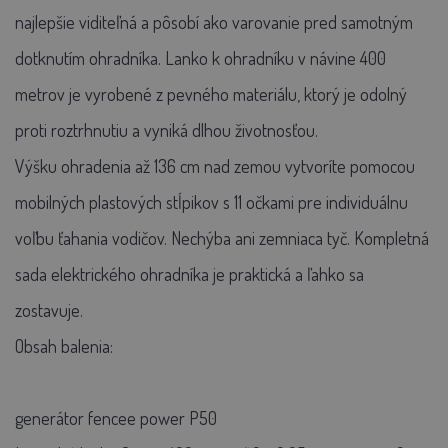
najlepšie viditeľná a pôsobí ako varovanie pred samotným
dotknutím ohradníka. Lanko k ohradníku v návine 400
metrov je vyrobené z pevného materiálu, ktorý je odolný
proti roztrhnutiu a vyniká dlhou životnosťou.
Výšku ohradenia až 136 cm nad zemou vytvoríte pomocou
mobilných plastových stĺpikov s 11 očkami pre individuálnu
voľbu ťahania vodičov. Nechýba ani zemniaca tyč. Kompletná
sada elektrického ohradníka je praktická a ľahko sa
zostavuje.
Obsah balenia:
generátor fencee power P50