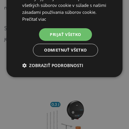
všetkých súborov cookie v súlade s našimi
návod na obsluhu
zásadami používania súborov cookie.
Prečítať viac
Spolu so sadou odporúčame zakúpiť DIN lištu 200 mm na
PRIJAŤ VŠETKO
jednoduchú montáž generátora.
ODMIETNUŤ VŠETKO
ZOBRAZIŤ PODROBNOSTI
SÚVISIACE PRODUKTY