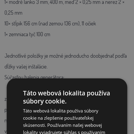
1× modré lanko 3 mm, 400 m, meď 2 × 0,25 mm a nerez 2 ×
0,25 mm
10× stĺpik 156 cm (nad zemou 136 cm), 11 očiek
1× zemniaca tyč 100 cm
Jednotlivé položky je možné jednoducho doobjednať podľa
dĺžky vašej inštalácie.
Súčasťou balenia generátora:
Táto webová lokalita používa
zemniaci kábel 150 cm (očko-očko)
súbory cookie.
pripojovací kábel 100 cm (očko-srdiečko)
Táto webová lokalita používa súbory
cookie na zlepšenie používateľskej
napájací kábel 100 cm
skúsenosti. Používaním našej webovej
výstražná tabuľka fencee
lokality vyjadrujete súhlas s používaním