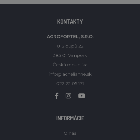
KONTAKTY
AGROFORTEL, S.R.O.
U Sloupů 22
385 01 Vimperk
Česká republika
info@lacneliahne.sk
022 22 05 171
INFORMÁCIE
O nás