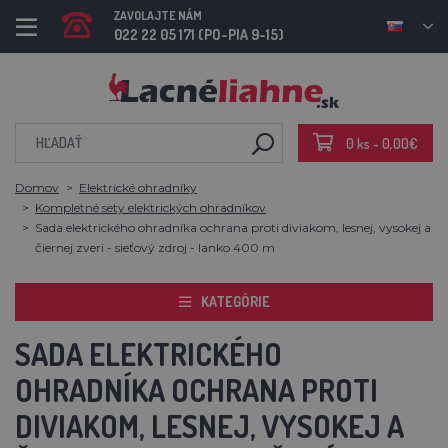
ZAVOLAJTE NÁM
022 22 05 171 (PO-PIA 9-15)
0 ks - 0,00€
Domov
Elektrické ohradníky
Kompletné sety elektrických ohradníkov
Sada elektrického ohradníka ochrana proti diviakom, lesnej, vysokej a
čiernej zveri - sieťový zdroj - lanko 400 m
KATEGÓRIE
SADA ELEKTRICKÉHO
OHRADNÍKA OCHRANA PROTI
DIVIAKOM, LESNEJ, VYSOKEJ A