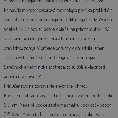
pomocou napájacieho kábla a zapnúť ON/OFF tlačidlom.
Najnovšia mikroprocesorová technológia ponúka praktické a
spoľahlivé riešenie pre napájanie elektrickej ohrady. Vysoko
svietivé LED diódy sú dobre vidieť aj na priamom slnku. Sú
situované na čele generátora a farebne signalizujú
prevádzku zdroja. V prípade poruchy v ohradníku zmení
farbu a vy tak môžete ihneď reagovať. Technológia
SafeShock a veľmi nízka spotreba, to sú ďalšie vlastnosti
generátora power P.
Príslušenstvo na zostavenie elektrickej ohrady
Kompletná ohradníková sada obsahuje kvalitné modré lanko
Ø 3 mm. Medené vodiče zaistia maximálnu vodivosť - odpor
0,17 Ω/m. Modrá farba je pre oko čiernej a divokej zveri