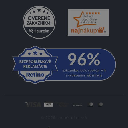
© 2026 LacnéLiahne.sk