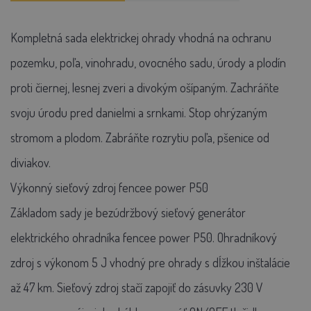
Kompletná sada elektrickej ohrady vhodná na ochranu
pozemku, poľa, vinohradu, ovocného sadu, úrody a plodín
proti čiernej, lesnej zveri a divokým ošípaným. Zachráňte
svoju úrodu pred danielmi a srnkami. Stop ohrýzaným
stromom a plodom. Zabráňte rozrytiu poľa, pšenice od
diviakov.
Výkonný sieťový zdroj fencee power P50
Základom sady je bezúdržbový sieťový generátor
elektrického ohradníka fencee power P50. Ohradníkový
zdroj s výkonom 5 J vhodný pre ohrady s dĺžkou inštalácie
až 47 km. Sieťový zdroj stačí zapojiť do zásuvky 230 V